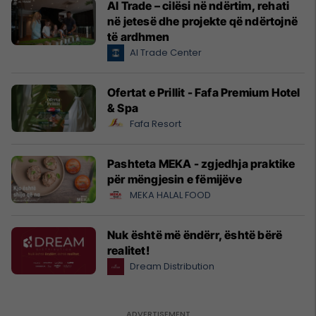
Al Trade – cilësi në ndërtim, rehati
në jetesë dhe projekte që ndërtojnë
të ardhmen
Al Trade Center
Ofertat e Prillit - Fafa Premium Hotel
& Spa
Fafa Resort
Pashteta MEKA - zgjedhja praktike
për mëngjesin e fëmijëve
MEKA HALAL FOOD
Nuk është më ëndërr, është bërë
realitet!
Dream Distribution