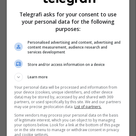
Telegrafi asks for your consent to use
your personal data for the following
purposes:
Personalised advertising and content, advertising and
content measurement, audience research and
services development
Store and/or access information on a device
Learn more
Your personal data will be processed and information from
your device (cookies, unique identifiers, and other device
data) may be stored by, accessed by and shared with 369
partners, or used specifically by this site. We and our partners
may use precise geolocation data.
List of partners.
Some vendors may process your personal data on the basis
of legitimate interest, which you can object to by managing
your options below. Look for a link at the bottom of this page
or in the site menu to manage or withdraw consent in privacy
and cookie settings.