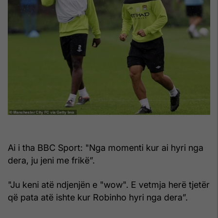
Ai i tha BBC Sport: "Nga momenti kur ai hyri nga
dera, ju jeni me frikë”.
"Ju keni atë ndjenjën e "wow". E vetmja herë tjetër
që pata atë ishte kur Robinho hyri nga dera”.