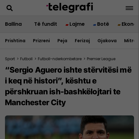
Ballina
Të fundit
Lajme
Botë
Ekono
Prishtina
Prizreni
Peja
Ferizaj
Gjakova
Mitrov
Sport
>
Futboll
>
Futboll-nderkombetare
>
Premier League
“Sergio Aguero ishte stërvitësi më
i keq në histori”, kështu e
përshkruan ish-bashkëlojtari te
Manchester City