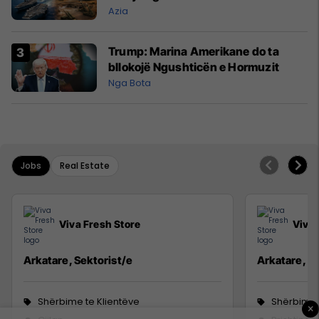
Azia
Trump: Marina Amerikane do ta
bllokojë Ngushticën e Hormuzit
Nga Bota
Jobs
Real Estate
Viva Fresh Store
Viva 
Arkatare, Sektorist/e
Arkatare, Se
Shërbime te Klientëve
Shërbime 
×