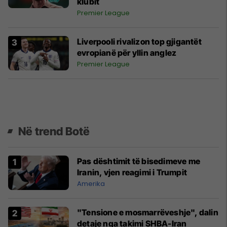
klubit
Premier League
Liverpooli rivalizon top gjigantët
evropianë për yllin anglez
Premier League
Në trend Botë
Pas dështimit të bisedimeve me
Iranin, vjen reagimi i Trumpit
Amerika
"Tensione e mosmarrëveshje", dalin
detaje nga takimi SHBA-Iran