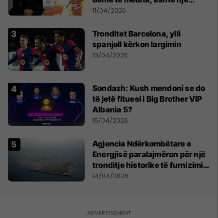
bandë nga Franca
11/04/2026
Tronditet Barcelona, ylli
spanjoll kërkon largimin
13/04/2026
Sondazh: Kush mendoni se do
të jetë fituesi i Big Brother VIP
Albania 5?
15/04/2026
Agjencia Ndërkombëtare e
Energjisë paralajmëron për një
tronditje historike të furnizimit
me naftë, ndërsa lufta me
14/04/2026
Iranin mbyt tregjet globale