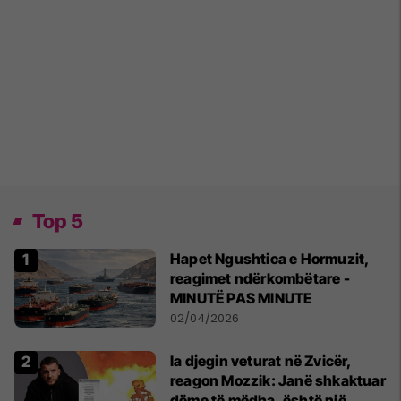
Top 5
Hapet Ngushtica e Hormuzit,
reagimet ndërkombëtare -
MINUTË PAS MINUTE
02/04/2026
Ia djegin veturat në Zvicër,
reagon Mozzik: Janë shkaktuar
dëme të mëdha, është një