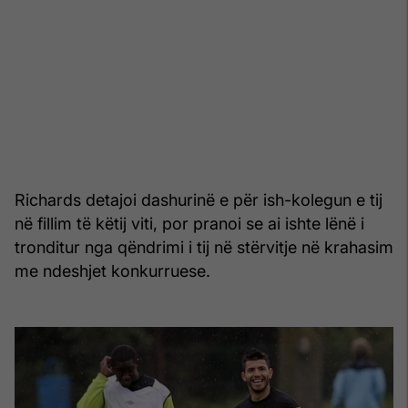
Richards detajoi dashurinë e për ish-kolegun e tij
në fillim të këtij viti, por pranoi se ai ishte lënë i
tronditur nga qëndrimi i tij në stërvitje në krahasim
me ndeshjet konkurruese.