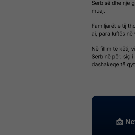
Serbisë dhe një g
muaj.
Familjarët e tij 
ai, para luftës në 
Në fillim të këtij 
Serbinë për, siç i
dashakeqe të qyt