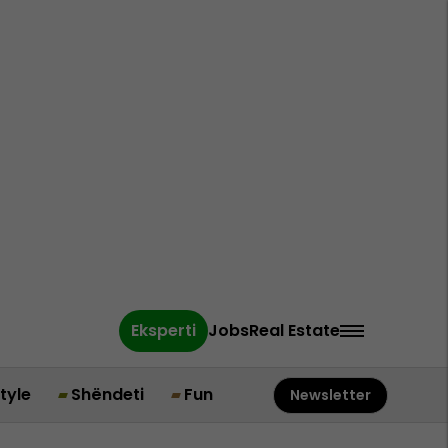
Eksperti
Jobs
Real Estate
style
Shëndeti
Fun
Newsletter