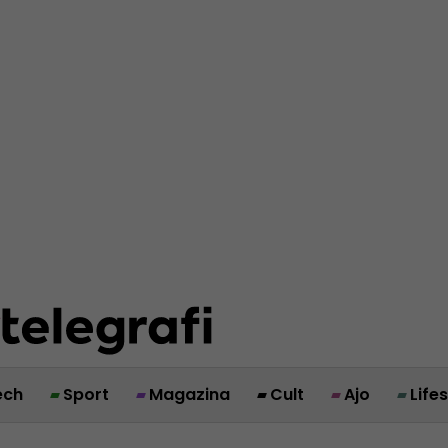
ech
Sport
Magazina
Cult
Ajo
Life