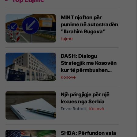
MINT njofton për
punime në autostradën
"Ibrahim Rugova"
Lajme
DASH: Dialogu
Strategjik me Kosovën
kur të përmbushen
kushtet dhe zotimet
Kosovë
ndaj serbëve
Një përgjigje për një
lexues nga Serbia
Enver Robelli
Kosovë
SHBA: Përfundon vala