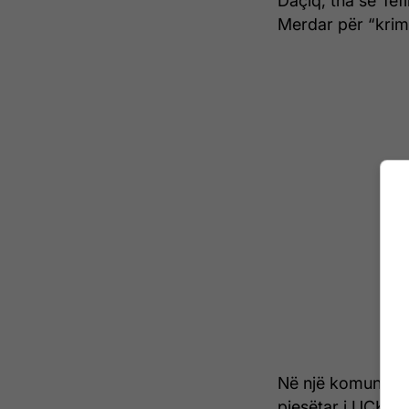
Daçiq, tha se Tef
Merdar për “krime
Në një komunikat
pjesëtar i UÇK-së