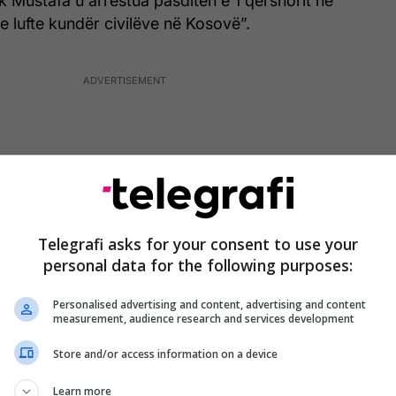
ik Mustafa u arrestua pasditen e 1 qershorit në
 lufte kundër civilëve në Kosovë”.
Telegrafi asks for your consent to use your
personal data for the following purposes:
Personalised advertising and content, advertising and content
measurement, audience research and services development
Store and/or access information on a device
ë për media, MPB-ja serbe theksoi se Mustafa, “si
Learn more
 [Ushtrisë Çlirimtare të Kosovës], në deklaratat e