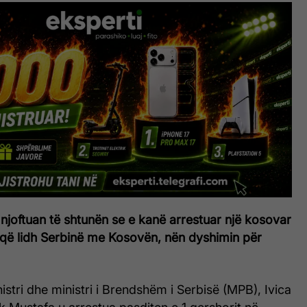
 njoftuan të shtunën se e kanë arrestuar një kosovar
e që lidh Serbinë me Kosovën, nën dyshimin për
tri dhe ministri i Brendshëm i Serbisë (MPB), Ivica