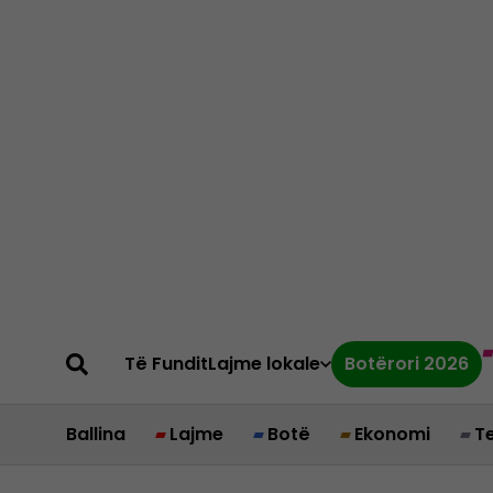
Të Fundit
Lajme lokale
Botërori 2026
Ballina
Lajme
Botë
Ekonomi
T