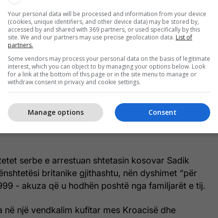
mendej si pjesëmarrës në rrëmbimin e policëve
Your personal data will be processed and information from your device
(cookies, unique identifiers, and other device data) may be stored by,
, Zhivojin Paviq dhe Predrag Millosheviq, më 19
accessed by and shared with 369 partners, or used specifically by this
rugën Prishtinë - Gjilan, të cilëve u humbën të
site. We and our partners may use precise geolocation data.
List of
partners.
Some vendors may process your personal data on the basis of legitimate
interest, which you can object to by managing your options below. Look
rëzohet në Prokurorinë për Krime Lufte”, tha Daçiq,
for a link at the bottom of this page or in the site menu to manage or
withdraw consent in privacy and cookie settings.
s.
ndit, në Serbi janë arrestuar disa shtetas të Kosovës
Manage options
Consent
etenduara se kanë kryer krime gjatë luftës në
ritetet serbe e arrestuan shtetasin kosovar Sadik
nënshtetësi britanike gjithashtu, nën dyshimet “për
999 - akuza që u hodhën poshtë nga familjarët e tij.
a në një vendkalim kufitar mes Kroacisë dhe