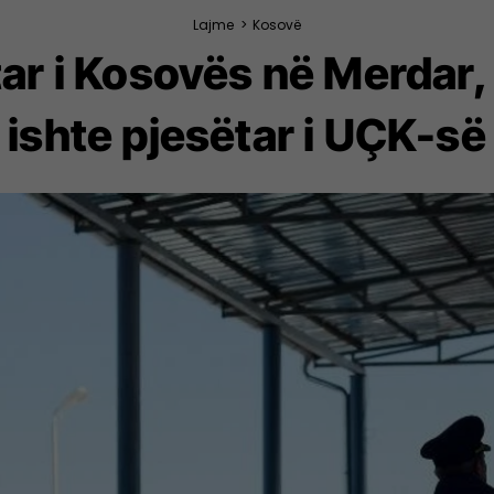
Lajme
>
Kosovë
tar i Kosovës në Merdar,
ishte pjesëtar i UÇK-së