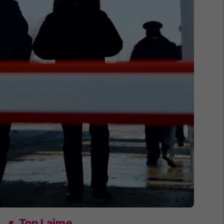
Top Lajme