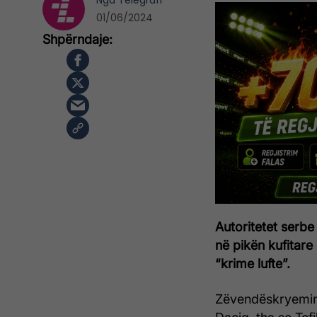
Nga
Telegrafi
01/06/2024
Autoritetet serbe
në pikën kufitar
“krime lufte”.
Zëvendëskryeminis