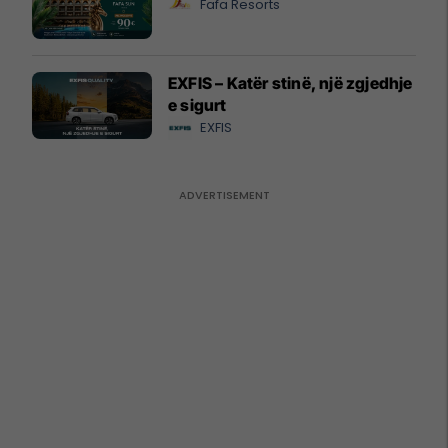
Fafa Resorts
EXFIS – Katër stinë, një zgjedhje
e sigurt
EXFIS