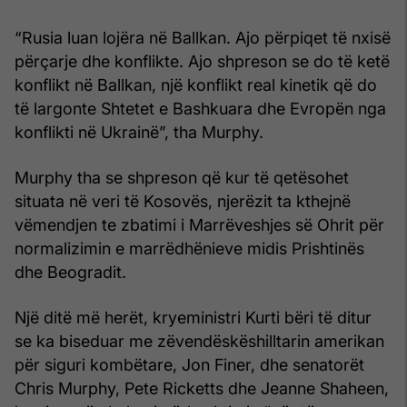
“Rusia luan lojëra në Ballkan. Ajo përpiqet të nxisë
përçarje dhe konflikte. Ajo shpreson se do të ketë
konflikt në Ballkan, një konflikt real kinetik që do
të largonte Shtetet e Bashkuara dhe Evropën nga
konflikti në Ukrainë”, tha Murphy.
Murphy tha se shpreson që kur të qetësohet
situata në veri të Kosovës, njerëzit ta kthejnë
vëmendjen te zbatimi i Marrëveshjes së Ohrit për
normalizimin e marrëdhënieve midis Prishtinës
dhe Beogradit.
Një ditë më herët, kryeministri Kurti bëri të ditur
se ka biseduar me zëvendëskëshilltarin amerikan
për siguri kombëtare, Jon Finer, dhe senatorët
Chris Murphy, Pete Ricketts dhe Jeanne Shaheen,