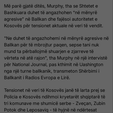
Më parë gjatë ditës, Murphy, tha se Shtetet e
Bashkuara duhet të angazhohen “në mënyrë
agresive” në Ballkan dhe fajësoi autoritetet e
Kosovës për tensionet aktuale në veri të vendit.
"Ne duhet të angazhohemi në mënyrë agresive në
Ballkan për të mbrojtur paqen, sepse tani nuk
mund ta përballojmë shuarjen e zjarreve të
vërteta në atë rajon", tha Murphy në një intervistë
për National Journal, pas kthimit në Uashington
nga një turne ballkanik, transmeton Shërbimi i
Ballkanit i Radios Evropa e Lirë.
Tensionet në veri të Kosovës janë të larta prej se
Policia e Kosovës ndihmoi kryetarët shqiptarë të
tri komunave me shumicë serbe - Zveçan, Zubin
Potok dhe Leposaviq - të hyjnë në ndërtesat