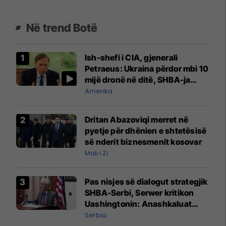
Në trend Botë
Ish-shefi i CIA, gjenerali
Petraeus: Ukraina përdor mbi 10
mijë dronë në ditë, SHBA-ja
mbetet shumë prapa në
Amerika
prodhim
Dritan Abazoviqi merret në
pyetje për dhënien e shtetësisë
së nderit biznesmenit kosovar
Mali i Zi
Pas nisjes së dialogut strategjik
SHBA-Serbi, Serwer kritikon
Uashingtonin: Anashkaluat
Banjskën, sulmin ndaj KFOR-it
Serbia
dhe rrëmbimin e Policëve të