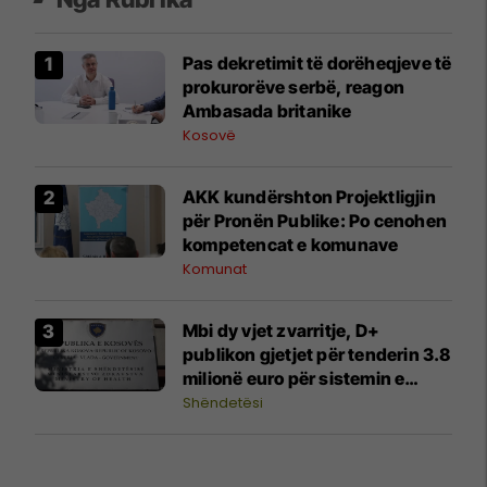
Pas dekretimit të dorëheqjeve të
prokurorëve serbë, reagon
Ambasada britanike
Kosovë
AKK kundërshton Projektligjin
për Pronën Publike: Po cenohen
kompetencat e komunave
Komunat
Mbi dy vjet zvarritje, D+
publikon gjetjet për tenderin 3.8
milionë euro për sistemin e
imazheve mjekësore
Shëndetësi