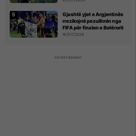
Kupës së Botës
Gjashtë yjet e Argjentinës
rrezikojnë pezullimin nga
FIFA për finalen e Botërorit
16/07/2026