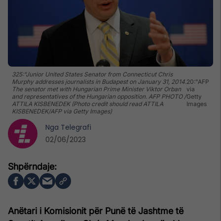
325:"Junior United States Senator from Connecticut Chris
Murphy addresses journalists in Budapest on January 31, 2014.
20:"AFP
The senator met with Hungarian Prime Minister Viktor Orban
via
and representatives of the Hungarian opposition. AFP PHOTO /
Getty
ATTILA KISBENEDEK (Photo credit should read ATTILA
Images
KISBENEDEK/AFP via Getty Images)
Nga
Telegrafi
02/06/2023
Anëtari i Komisionit për Punë të Jashtme të