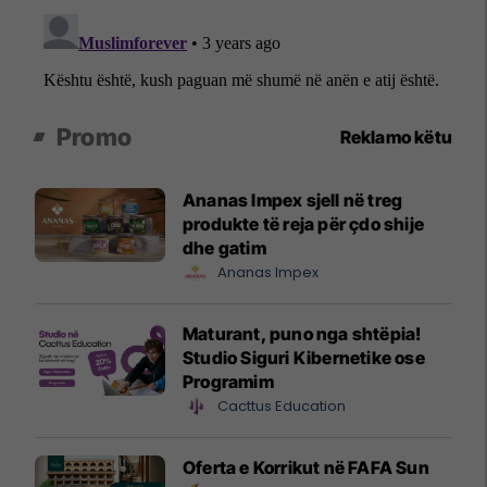
Promo
Reklamo këtu
Ananas Impex sjell në treg
produkte të reja për çdo shije
dhe gatim
Ananas Impex
Maturant, puno nga shtëpia!
Studio Siguri Kibernetike ose
Programim
Cacttus Education
Oferta e Korrikut në FAFA Sun