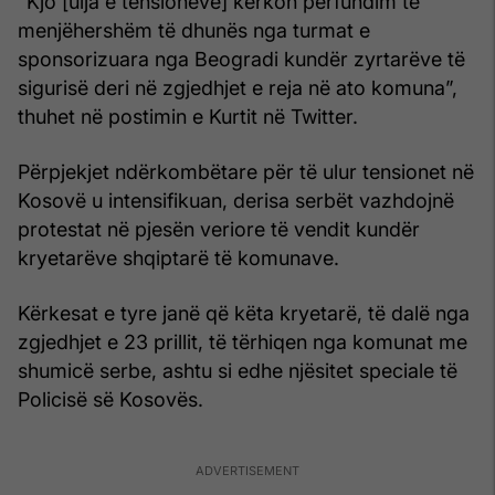
“Kjo [ulja e tensioneve] kërkon përfundim të
menjëhershëm të dhunës nga turmat e
sponsorizuara nga Beogradi kundër zyrtarëve të
sigurisë deri në zgjedhjet e reja në ato komuna”,
thuhet në postimin e Kurtit në Twitter.
Përpjekjet ndërkombëtare për të ulur tensionet në
Kosovë u intensifikuan, derisa serbët vazhdojnë
protestat në pjesën veriore të vendit kundër
kryetarëve shqiptarë të komunave.
Kërkesat e tyre janë që këta kryetarë, të dalë nga
zgjedhjet e 23 prillit, të tërhiqen nga komunat me
shumicë serbe, ashtu si edhe njësitet speciale të
Policisë së Kosovës.