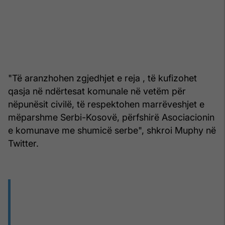
"Të aranzhohen zgjedhjet e reja , të kufizohet
qasja në ndërtesat komunale në vetëm për
nëpunësit civilë, të respektohen marrëveshjet e
mëparshme Serbi-Kosovë, përfshirë Asociacionin
e komunave me shumicë serbe", shkroi Muphy në
Twitter.