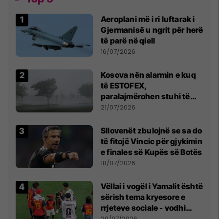
Aeroplani më i ri luftarak i
Gjermanisë u ngrit për herë
të parë në qiell
16/07/2026
Kosova nën alarmin e kuq
të ESTOFEX,
paralajmërohen stuhi të
fuqishme me breshër dhe
21/07/2026
erëra të forta
Sllovenët zbulojnë se sa do
të fitojë Vincic për gjykimin
e finales së Kupës së Botës
18/07/2026
Vëllai i vogël i Yamalit është
sërish tema kryesore e
rrjeteve sociale - vodhi
vëmendjen pas finales së
20/07/2026