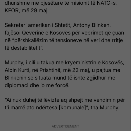
dhunshme me pjesëtarë të misionit të NATO-s,
KFOR, më 29 maj.
Sekretari amerikan i Shtetit, Antony Blinken,
fajësoi Qeverinë e Kosovës për veprimet që çuan
në “përshkallëzim të tensioneve në veri dhe rritje
të destabilitetit”.
Murphy, i cili u takua me kryeministrin e Kosovës,
Albin Kurti, në Prishtinë, më 22 maj, u pajtua me
Blinkenin se situata mund të ishte zgjidhur me
diplomaci dhe jo me forcë.
“Ai nuk duhej të lëvizte aq shpejt me vendimin për
t'i marrë ato ndërtesa [komunale]”, tha Murphy.