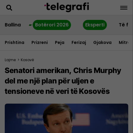
Ballina
Botërori 2026
Eksperti
Të fu
Prishtina
Prizreni
Peja
Ferizaj
Gjakova
Mitrov
Lajme
>
Kosovë
Senatori amerikan, Chris Murphy
del me një plan për uljen e
tensioneve në veri të Kosovës