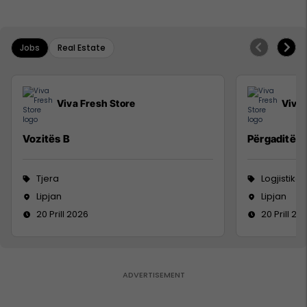
Jobs
Real Estate
Viva Fresh Store
Viva 
Vozitës B
Përgaditës 
Tjera
Logjistikë
Lipjan
Lipjan
20 Prill 2026
20 Prill 20