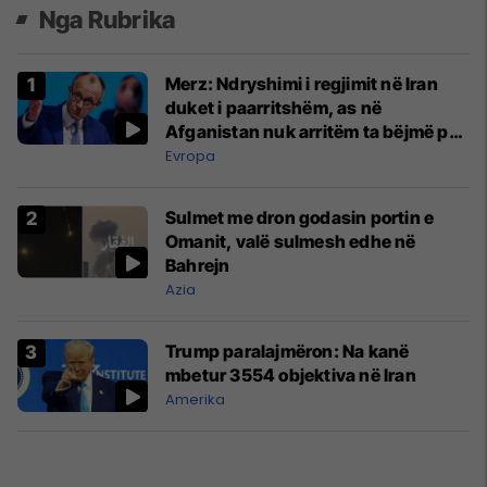
Nga Rubrika
Merz: Ndryshimi i regjimit në Iran
duket i paarritshëm, as në
Afganistan nuk arritëm ta bëjmë për
20 vjet
Evropa
Sulmet me dron godasin portin e
Omanit, valë sulmesh edhe në
Bahrejn
Azia
Trump paralajmëron: Na kanë
mbetur 3554 objektiva në Iran
Amerika