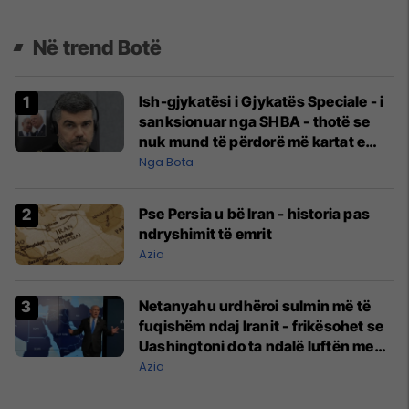
Në trend Botë
Ish-gjykatësi i Gjykatës Speciale - i
sanksionuar nga SHBA - thotë se
nuk mund të përdorë më kartat e
kreditit e as të porositë gjëra në
Nga Bota
internet
Pse Persia u bë Iran - historia pas
ndryshimit të emrit
Azia
Netanyahu urdhëroi sulmin më të
fuqishëm ndaj Iranit - frikësohet se
Uashingtoni do ta ndalë luftën me
Teheranin
Azia