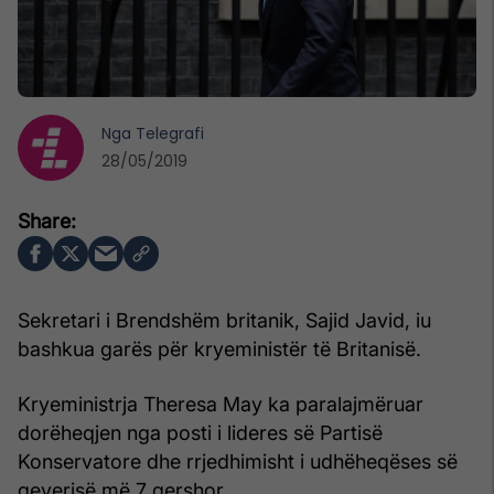
Nga
Telegrafi
28/05/2019
Sekretari i Brendshëm britanik, Sajid Javid, iu
bashkua garës për kryeministër të Britanisë.
Kryeministrja Theresa May ka paralajmëruar
dorëheqjen nga posti i lideres së Partisë
Konservatore dhe rrjedhimisht i udhëheqëses së
qeverisë më 7 qershor.