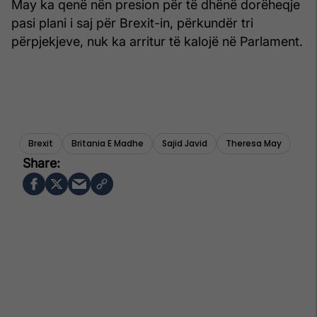
May ka qenë nën presion për të dhënë dorëheqje
pasi plani i saj për Brexit-in, përkundër tri
përpjekjeve, nuk ka arritur të kalojë në Parlament.
Brexit
Britania E Madhe
Sajid Javid
Theresa May