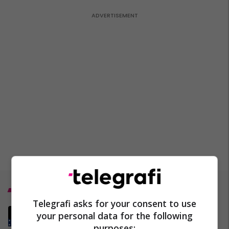
Top 5
Telegrafi asks for your consent to use
Gjithçka që po ndodh në
your personal data for the following
Lindjen e Mesme - LUFTA
purposes: