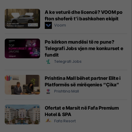
A ke veturë dhe licencë? VOOM po
fton shoferë t’i bashkohen ekipit
Voom
Po kërkon mundësi të re pune?
Telegrafi Jobs vjen me konkurset e
fundit
Telegrafi Jobs
Prishtina Mall bëhet partner Elite i
Platformës së mirëqenies “Çika”
Prishtina Mall
Ofertat e Marsit në Fafa Premium
Hotel & SPA
Fafa Resort