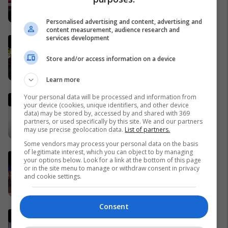
MINUTË PAS MINUTE
17/03/2026
Personalised advertising and content, advertising and
content measurement, audience research and
services development
I vrari në Podujevë ishte
mërgimtar, hoxhë Berisha:
Store and/or access information on a device
Ishte besimtar i devotshëm,
erdhi në Kosovë për Bajram
23/03/2026
Learn more
Your personal data will be processed and information from
Shefi i gjigantit të naftës: Nëse
your device (cookies, unique identifiers, and other device
lufta zgjat më shumë se
data) may be stored by, accessed by and shared with 369
gjashtë muaj, të gjitha
partners, or used specifically by this site. We and our partners
may use precise geolocation data.
List of partners.
ekonomitë botërore do të
22/03/2026
vuajnë
Some vendors may process your personal data on the basis
of legitimate interest, which you can object to by managing
Çifti shqiptar siguron investim
your options below. Look for a link at the bottom of this page
prej 100 mijë euro në Gjermani
or in the site menu to manage or withdraw consent in privacy
and cookie settings.
me produktin inovativ NYLAM
25/03/2026
Consent
Plava thotë se për vrasjen
kishte marrëveshje me