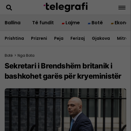
Ballina
Të fundit
Lajme
Botë
Ekono
Prishtina
Prizreni
Peja
Ferizaj
Gjakova
Mitrov
Botë
>
Nga Bota
Sekretari i Brendshëm britanik i
bashkohet garës për kryeministër