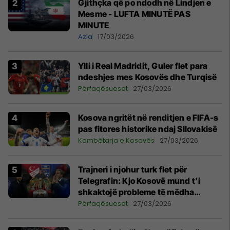
Gjithçka që po ndodh në Lindjen e
Mesme - LUFTA MINUTË PAS
MINUTE
Azia
17/03/2026
Ylli i Real Madridit, Guler flet para
ndeshjes mes Kosovës dhe Turqisë
Përfaqësueset
27/03/2026
Kosova ngritët në renditjen e FIFA-s
pas fitores historike ndaj Sllovakisë
Kombëtarja e Kosovës
27/03/2026
Trajneri i njohur turk flet për
Telegrafin: Kjo Kosovë mund t’i
shkaktojë probleme të mëdha
Turqisë
Përfaqësueset
27/03/2026