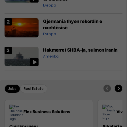
Evropa
Gjermania thyen rekordin e
nxehtësisë
Evropa
Hakmerret SHBA-ja, sulmon Iranin
Amerika
Jobs
Real Estate
Flex Business Solutions
Viva 
Civil Engineer
Arkatar/e