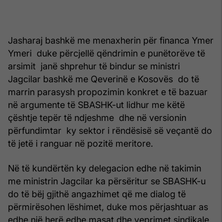
Jasharaj bashkë me menaxherin për financa Ymer
Ymeri duke përcjellë qëndrimin e punëtorëve të
arsimit janë shprehur të bindur se ministri
Jagcilar bashkë me Qeverinë e Kosovës do të
marrin parasysh propozimin konkret e të bazuar
në argumente të SBASHK-ut lidhur me këtë
çështje tepër të ndjeshme dhe në versionin
përfundimtar ky sektor i rëndësisë së veçantë do
të jetë i ranguar në pozitë meritore.
Në të kundërtën ky delegacion edhe në takimin
me ministrin Jagcilar ka përsëritur se SBASHK-u
do të bëj gjithë angazhimet që me dialog të
përmirësohen lëshimet, duke mos përjashtuar as
edhe një herë edhe masat dhe veprimet sindikale