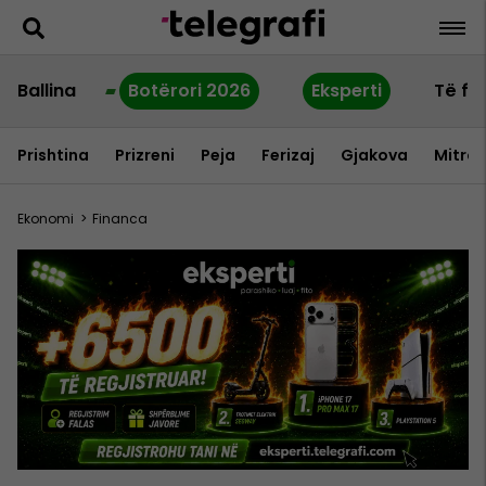
Ballina
Botërori 2026
Eksperti
Të fu
Prishtina
Prizreni
Peja
Ferizaj
Gjakova
Mitrov
Ekonomi
>
Financa