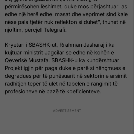
përmirësohen lëshimet, duke mos përjashtuar as
edhe një herë edhe masat dhe veprimet sindikale
nëse pala tjetër nuk reflekton si duhet”, thuhet në
njoftim, përcjell Telegrafi.
Kryetari i SBASHK-ut, Rrahman Jasharaj i ka
kujtuar ministrit Jagcilar se edhe në kohën e
Qeverisë Mustafa, SBASHK-u ka kundërshtuar
Projektligjin për paga duke e parë si nënçmues e
degradues për të punësuarit në sektorin e arsimit
radhitjen tepër të ulët në tabelën e rangimit të
profesioneve në bazë të koeficienteve.