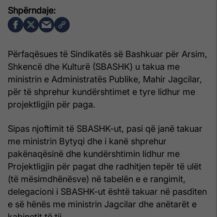
Përfaqësues të Sindikatës së Bashkuar për Arsim,
Shkencë dhe Kulturë (SBASHK) u takua me
ministrin e Administratës Publike, Mahir Jagcilar,
për të shprehur kundërshtimet e tyre lidhur me
projektligjin për paga.
Sipas njoftimit të SBASHK-ut, pasi që janë takuar
me ministrin Bytyqi dhe i kanë shprehur
pakënaqësinë dhe kundërshtimin lidhur me
Projektligjin për pagat dhe radhitjen tepër të ulët
(të mësimdhënësve) në tabelën e e rangimit,
delegacioni i SBASHK-ut është takuar në pasditen
e së hënës me ministrin Jagcilar dhe anëtarët e
kabinetit të tij.