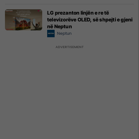
LG prezanton linjën e re të
televizorëve OLED, së shpejti e gjeni
në Neptun
Neptun