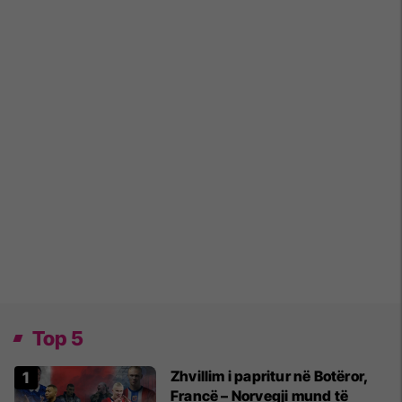
Top 5
Zhvillim i papritur në Botëror,
Francë – Norvegji mund të