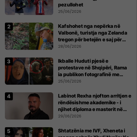
pezullohet
25/06/2026
Kafshohet nga nepërka në
Valbonë, turistja nga Zelanda
tregon për betejën e saj për
mbijetesë
28/06/2026
Ikballe Huduti pjesë e
protestave në Shqipëri, Rama
ia publikon fotografinë me
Ahmadinejadin e Iranit
25/06/2026
Labinot Rexha njofton arritjen e
rëndësishme akademike - i
njihet diploma e masterit në
Psikologji në Zvicër
29/06/2026
Shtatzënia me IVF, Xheneta i