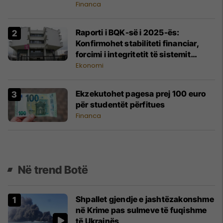
Financa
Raporti i BQK-së i 2025-ës:
Konfirmohet stabiliteti financiar,
forcimi i integritetit të sistemit
financiar
Ekonomi
Ekzekutohet pagesa prej 100 euro
për studentët përfitues
Financa
Në trend Botë
Shpallet gjendje e jashtëzakonshme
në Krime pas sulmeve të fuqishme
të Ukrainës