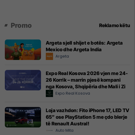
Promo
Reklamo këtu
Argeta sjell shijet e botës: Argeta
Mexico dhe Argeta India
Argeta
Expo Real Kosova 2026 vjen me 24-
26 Korrik – marrin pjesë kompani
nga Kosova, Shqipëria dhe Mali i Zi
Expo Real Kosova
Loja vazhdon: Fito iPhone 17, LED TV
65” ose PlayStation 5 me çdo blerje
të Renault Austral!
Auto Mita