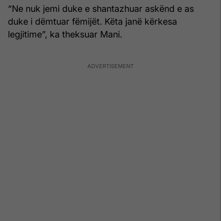
“Ne nuk jemi duke e shantazhuar askënd e as
duke i dëmtuar fëmijët. Këta janë kërkesa
legjitime”, ka theksuar Mani.