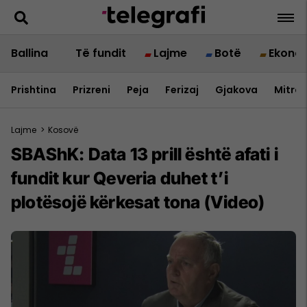
Ballina
Të fundit
Lajme
Botë
Ekono
Prishtina
Prizreni
Peja
Ferizaj
Gjakova
Mitrov
Lajme
>
Kosovë
SBAShK: Data 13 prill është afati i
fundit kur Qeveria duhet t’i
plotësojë kërkesat tona (Video)