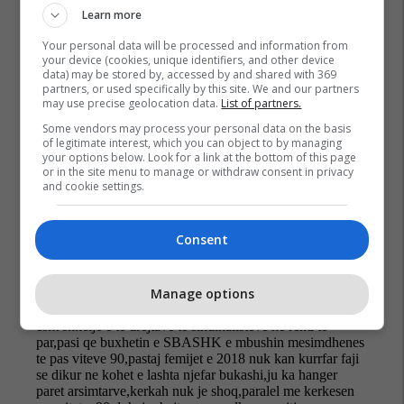
Learn more
Your personal data will be processed and information from
your device (cookies, unique identifiers, and other device
data) may be stored by, accessed by and shared with 369
partners, or used specifically by this site. We and our partners
may use precise geolocation data.
List of partners.
Video
Sbashk
Lutfi Mani
Some vendors may process your personal data on the basis
of legitimate interest, which you can object to by managing
your options below. Look for a link at the bottom of this page
or in the site menu to manage or withdraw consent in privacy
and cookie settings.
Consent
Manage options