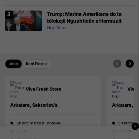
Trump: Marina Amerikane do ta
bllokojë Ngushticën e Hormuzit
Nga Bota
Jobs
Real Estate
Viva Fresh Store
Viva 
Arkatare, Sektorist/e
Arkatare, Se
Shërbime te Klientëve
Shërbime 
×
Gjilan
Prishtinë