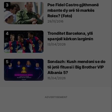
Pse Fidel Castro gjithmonë
mbante dy orë të markës
Rolex? (Foto)
29/11/2016
Tronditet Barcelona, ylli
spanjoll kërkon largimin
13/04/2026
Sondazh: Kush mendoni se do
të jetë fituesi i Big Brother VIP
Albania 5?
15/04/2026