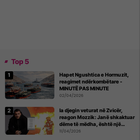
Top 5
Hapet Ngushtica e Hormuzit,
reagimet ndërkombëtare -
MINUTË PAS MINUTE
02/04/2026
Ia djegin veturat në Zvicër,
reagon Mozzik: Janë shkaktuar
dëme të mëdha, është një
bandë nga Franca
11/04/2026