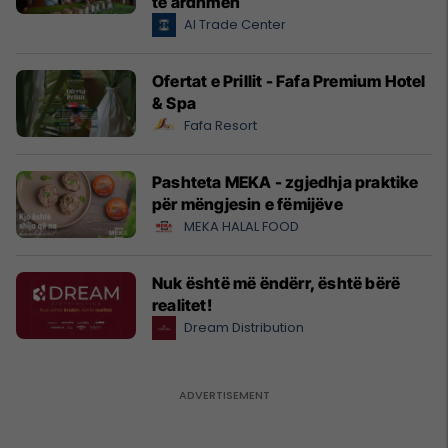
të ardhmen
Al Trade Center
Ofertat e Prillit - Fafa Premium Hotel
& Spa
Fafa Resort
Pashteta MEKA - zgjedhja praktike
për mëngjesin e fëmijëve
MEKA HALAL FOOD
Nuk është më ëndërr, është bërë
realitet!
Dream Distribution