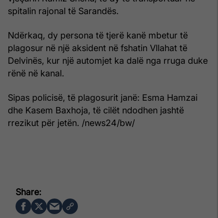
spitalin rajonal të Sarandës.
Ndërkaq, dy persona të tjerë kanë mbetur të
plagosur në një aksident në fshatin Vllahat të
Delvinës, kur një automjet ka dalë nga rruga duke
rënë në kanal.
Sipas policisë, të plagosurit janë: Esma Hamzai
dhe Kasem Baxhoja, të cilët ndodhen jashtë
rrezikut për jetën. /news24/bw/