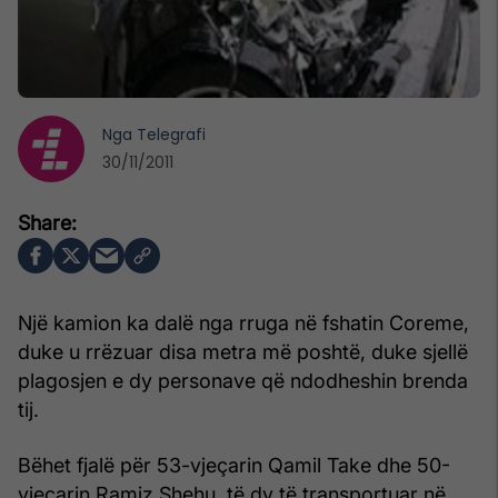
Nga
Telegrafi
30/11/2011
Një kamion ka dalë nga rruga në fshatin Coreme,
duke u rrëzuar disa metra më poshtë, duke sjellë
plagosjen e dy personave që ndodheshin brenda
tij.
Bëhet fjalë për 53-vjeçarin Qamil Take dhe 50-
vjeçarin Ramiz Shehu, të dy të transportuar në