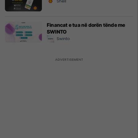
Shell
Financat e tua në dorën tënde me
SWINTO
Swinto