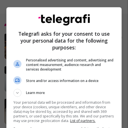
Top 5
Telegrafi asks for your consent to use
MINUTË PAS MINUTE - Gjithçka
your personal data for the following
që po ndodh në Iran dhe
purposes:
Lindjen e Mesme
17/03/2026
Personalised advertising and content, advertising and
content measurement, audience research and
Shefi i gjigantit të naftës: Nëse
services development
lufta zgjat më shumë se
Store and/or access information on a device
gjashtë muaj, të gjitha
ekonomitë botërore do të
22/03/2026
Learn more
vuajnë
Vaktia e Ramazanit 2026 në
Your personal data will be processed and information from
your device (cookies, unique identifiers, and other device
Kosovë
data) may be stored by, accessed by and shared with 369
29/01/2026
partners, or used specifically by this site. We and our partners
may use precise geolocation data.
List of partners.