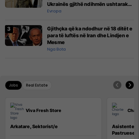
Ukrainës gjithë ndihmën ushtarake
që mundi
Evropa
Gjithçka që ka ndodhur në 18 ditët e
para të luftës në Iran dhe Lindjen e
Mesme
Nga Bota
Jobs
Real Estate
Viva Fresh Store
Charl
Arkatare, Sektorist/e
Asistente në
Pastruese