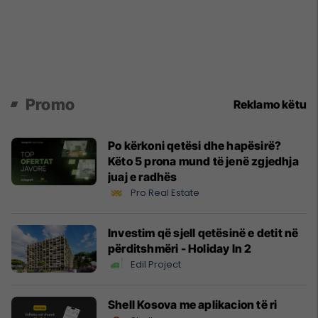
Promo
Reklamo këtu
Po kërkoni qetësi dhe hapësirë?
Këto 5 prona mund të jenë zgjedhja
juaj e radhës
Pro Real Estate
Investim që sjell qetësinë e detit në
përditshmëri - Holiday In 2
Edil Project
Shell Kosova me aplikacion të ri