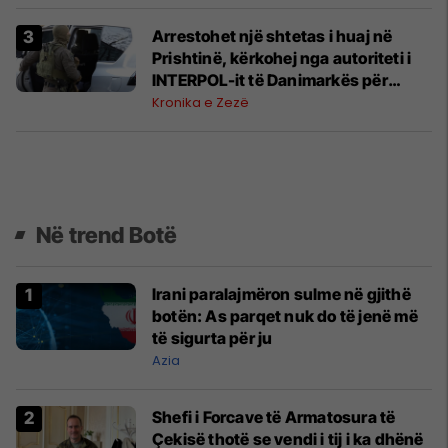
Arrestohet një shtetas i huaj në
Prishtinë, kërkohej nga autoriteti i
INTERPOL-it të Danimarkës për
vrasje
Kronika e Zezë
Në trend Botë
Irani paralajmëron sulme në gjithë
botën: As parqet nuk do të jenë më
të sigurta për ju
Azia
Shefi i Forcave të Armatosura të
Çekisë thotë se vendi i tij i ka dhënë