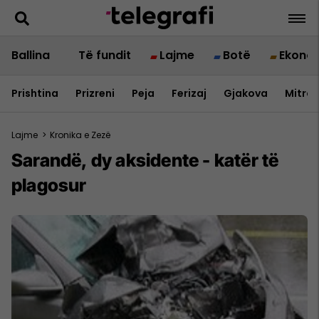
Ballina
Të fundit
Lajme
Botë
Ekono
Prishtina
Prizreni
Peja
Ferizaj
Gjakova
Mitrov
Lajme
>
Kronika e Zezë
Sarandë, dy aksidente - katër të
plagosur