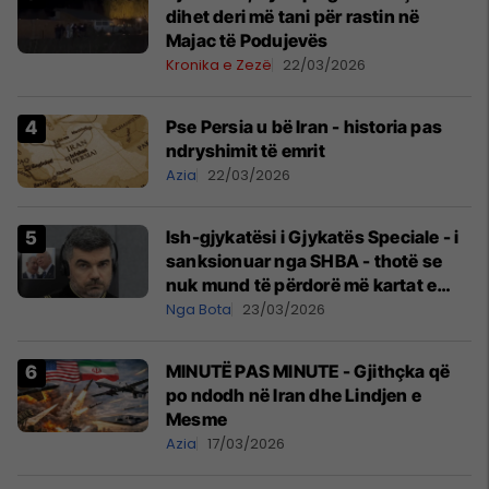
dihet deri më tani për rastin në
Majac të Podujevës
Kronika e Zezë
22/03/2026
Pse Persia u bë Iran - historia pas
ndryshimit të emrit
Azia
22/03/2026
Ish-gjykatësi i Gjykatës Speciale - i
sanksionuar nga SHBA - thotë se
nuk mund të përdorë më kartat e
kreditit e as të porositë gjëra në
Nga Bota
23/03/2026
internet
MINUTË PAS MINUTE - Gjithçka që
po ndodh në Iran dhe Lindjen e
Mesme
Azia
17/03/2026