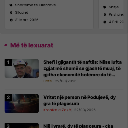
Shërbime te Klientëve
Shitje
Sllatinë
Prishtinë
31 Mars 2026
4 Prill 202
Më të lexuarat
Shefi i gjigantit të naftës: Nëse lufta
zgjat më shumë se gjashtë muaj, të
gjitha ekonomitë botërore do të
vuajnë
Botë
22/03/2026
Vritet një person në Podujevë, dy
gra të plagosura
Kronika e Zezë
22/03/2026
Një i vrarë, dy të plagosura - çka