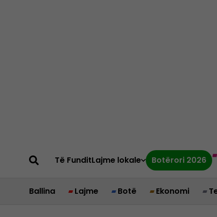
Të Fundit
Lajme lokale
Botërori 2026
Ballina
Lajme
Botë
Ekonomi
T