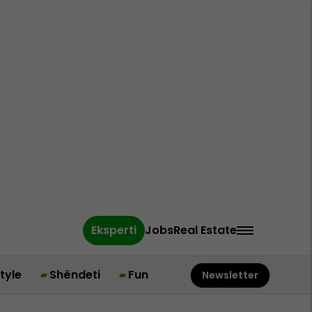
Eksperti
Jobs
Real Estate
style
Shëndeti
Fun
Newsletter