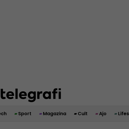
ech
Sport
Magazina
Cult
Ajo
Life