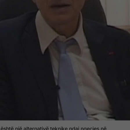
 është një alternativë teknike ndaj ngecjes në