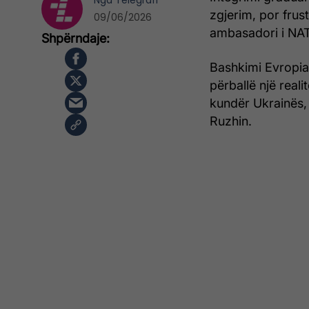
Nga
Telegrafi
zgjerim, por frus
09/06/2026
ambasadori i NAT
Bashkimi Evropian
përballë një reali
kundër Ukrainës,
Ruzhin.