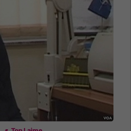
Top Lajme