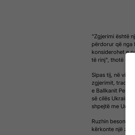
"Zgjerimi është n
përdorur që nga kr
konsiderohet e p
të rinj", thotë Ruz
Sipas tij, në vit
zgjerimit, tradic
e Ballkanit Perën
së cilës Ukraina 
shpejtë me Union
Ruzhin beson se ë
kërkonte një zgji