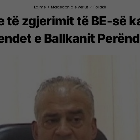
Lajme
>
Maqedonia e Veriut
>
Politikë
të zgjerimit të BE-së k
endet e Ballkanit Perën