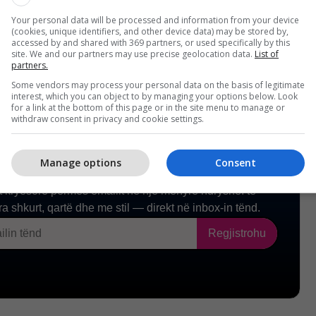
itucionet dhe politikat evropiane.
/Telegrafi/
Your personal data will be processed and information from your device
(cookies, unique identifiers, and other device data) may be stored by,
accessed by and shared with 369 partners, or used specifically by this
site. We and our partners may use precise geolocation data.
List of
partners.
Some vendors may process your personal data on the basis of legitimate
interest, which you can object to by managing your options below. Look
for a link at the bottom of this page or in the site menu to manage or
withdraw consent in privacy and cookie settings.
Manage options
Consent