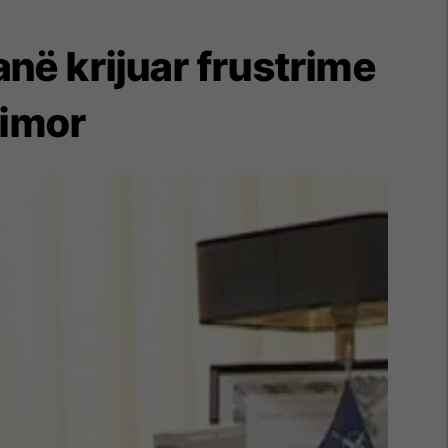
anë krijuar frustrime
dimor