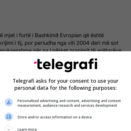
jë mjet i fortë i Bashkimit Evropian që është
ijimi i tij, por periudha nga viti 2004 deri më sot
asuksesshme për sa i përket pranimit të anëtarëve
hin.
in 2022, u përplasën dy koncepte të ndryshme të
Telegrafi asks for your consent to use your
ional, i bazuar në kriteret e Kopenhagenit për vendet
personal data for the following purposes:
dimor dhe Turqinë, dhe qasja gjeopolitike, përmes
dhe Moldavia fituan perspektivën e afrimit më të
Personalised advertising and content, advertising and content
in.
measurement, audience research and services development
Store and/or access information on a device
shtë pikërisht kjo situatë që e detyroi BE-në të
dhje të re përmes integrimit gradual të vendeve
Learn more