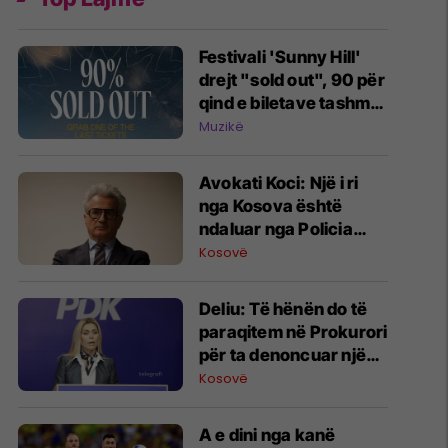
Festivali 'Sunny Hill'
drejt "sold out", 90 për
qind e biletave tashmë
janë shitur
Muzikë
Avokati Koci: Një i ri
nga Kosova është
ndaluar nga Policia
serbe në Horgosh
Kosovë
Deliu: Të hënën do të
paraqitem në Prokurori
për ta denoncuar një
profil, koha që
Kosovë
drejtësia të veprojë
A e dini nga kanë