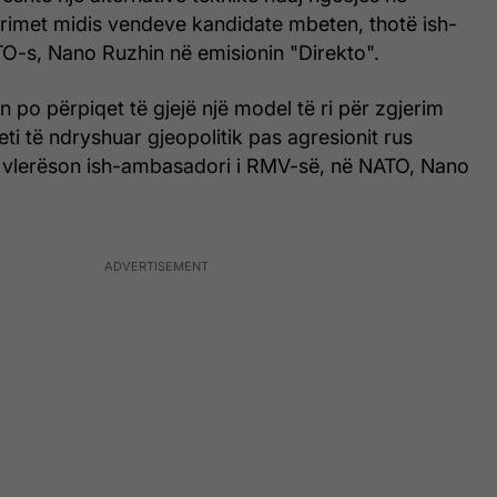
trimet midis vendeve kandidate mbeten, thotë ish-
O-s, Nano Ruzhin në emisionin "Direkto".
 po përpiqet të gjejë një model të ri për zgjerim
teti të ndryshuar gjeopolitik pas agresionit rus
 vlerëson ish-ambasadori i RMV-së, në NATO, Nano