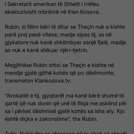
i Sekretarit amerikan të Shtetit i rrëfeu
ekskluzivisht mbrëmë në Klan Kosova.
Rubin, si fillim bëri të ditur se Thaçin nuk e kishte
parë prej pesë viteve, madje sipas tij, as në
gjykatore nuk kanë shkëmbyer asnjë fjalë, madje
as nuk e kanë shikuar njëri-tjetrin.
Megjithëse Rubin shtoi se Thaçin e kishte në
mendje gjatë gjithë kohës që po dëshmonte,
transmeton Klankosova.tv.
“Avokatët e tij, gjyqtarët ma kanë bërë shumë të
qartë që nuk donin që unë të flisja me askënd për
sa i përket dëshmisë gjatë kohës sa isha aty. Kjo
është diçka e zakonshme”, tha Rubin.
Tutje, Rubin tha se shpreson që ta shoh së shpejti