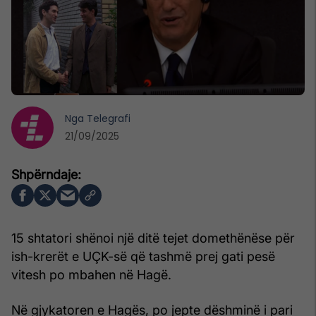
Nga
Telegrafi
21/09/2025
15 shtatori shënoi një ditë tejet domethënëse për
ish-krerët e UÇK-së që tashmë prej gati pesë
vitesh po mbahen në Hagë.
Në gjykatoren e Hagës, po jepte dëshminë i pari