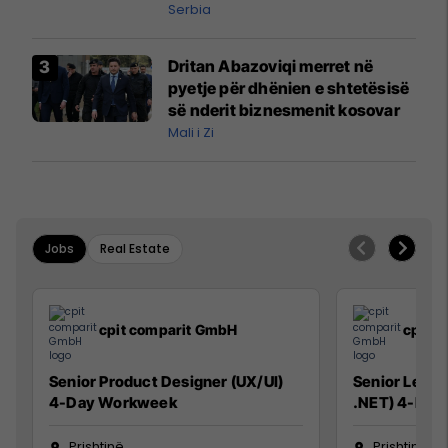
Qytetarëve të Lirë në Serbi
Serbia
kërkon shkarkimin e
menjëhershëm të Snezhana
Dritan Abazoviqi merret në
Paunoviq
pyetje për dhënien e shtetësisë
së nderit biznesmenit kosovar
Mali i Zi
Jobs
Real Estate
cpit comparit GmbH
cpit 
Senior Product Designer (UX/UI)
Senior Lead 
4-Day Workweek
.NET) 4-Day
Prishtinë
Prishtinë