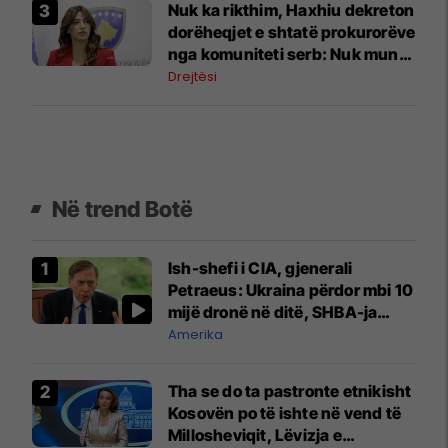
Nuk ka rikthim, Haxhiu dekreton
dorëheqjet e shtatë prokurorëve
nga komuniteti serb: Nuk mund
të mbahet peng funksionimi i
Drejtësi
institucioneve
Në trend Botë
Ish-shefi i CIA, gjenerali
Petraeus: Ukraina përdor mbi 10
mijë dronë në ditë, SHBA-ja
mbetet shumë prapa në
Amerika
prodhim
Tha se do ta pastronte etnikisht
Kosovën po të ishte në vend të
Millosheviqit, Lëvizja e