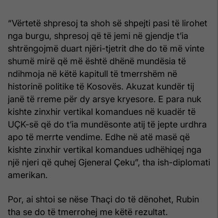
“Vërtetë shpresoj ta shoh së shpejti pasi të lirohet
nga burgu, shpresoj që të jemi në gjendje t’ia
shtrëngojmë duart njëri-tjetrit dhe do të më vinte
shumë mirë që më është dhënë mundësia të
ndihmoja në këtë kapitull të tmerrshëm në
historinë politike të Kosovës. Akuzat kundër tij
janë të rreme për dy arsye kryesore. E para nuk
kishte zinxhir vertikal komandues në kuadër të
UÇK-së që do t’ia mundësonte atij të jepte urdhra
apo të merrte vendime. Edhe në atë masë që
kishte zinxhir vertikal komandues udhëhiqej nga
një njeri që quhej Gjeneral Çeku”, tha ish-diplomati
amerikan.
Por, ai shtoi se nëse Thaçi do të dënohet, Rubin
tha se do të tmerrohej me këtë rezultat.