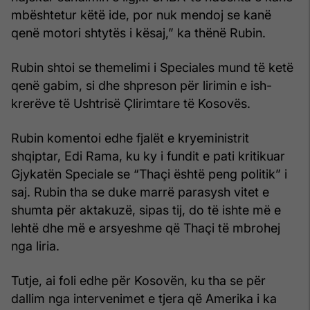
mbështetur këtë ide, por nuk mendoj se kanë
qenë motori shtytës i kësaj,” ka thënë Rubin.
Rubin shtoi se themelimi i Speciales mund të ketë
qenë gabim, si dhe shpreson për lirimin e ish-
krerëve të Ushtrisë Çlirimtare të Kosovës.
Rubin komentoi edhe fjalët e kryeministrit
shqiptar, Edi Rama, ku ky i fundit e pati kritikuar
Gjykatën Speciale se “Thaçi është peng politik” i
saj. Rubin tha se duke marrë parasysh vitet e
shumta për aktakuzë, sipas tij, do të ishte më e
lehtë dhe më e arsyeshme që Thaçi të mbrohej
nga liria.
Tutje, ai foli edhe për Kosovën, ku tha se për
dallim nga intervenimet e tjera që Amerika i ka