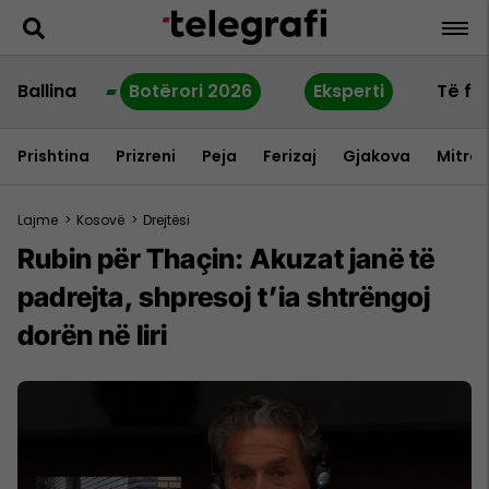
Ballina
Botërori 2026
Eksperti
Të fu
Prishtina
Prizreni
Peja
Ferizaj
Gjakova
Mitrov
Lajme
>
Kosovë
>
Drejtësi
Rubin për Thaçin: Akuzat janë të
padrejta, shpresoj t’ia shtrëngoj
dorën në liri