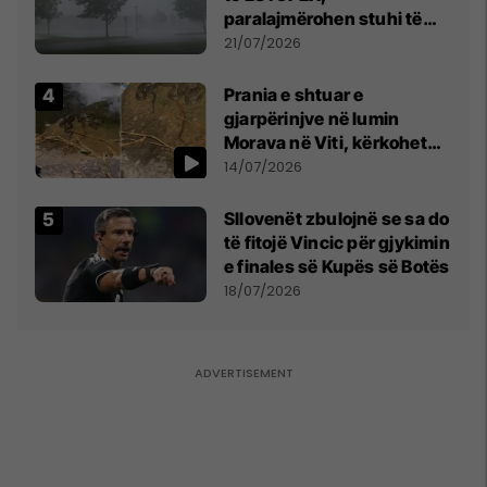
paralajmërohen stuhi të
fuqishme me breshër dhe
21/07/2026
erëra të forta
Prania e shtuar e
gjarpërinjve në lumin
Morava në Viti, kërkohet
kujdes nga qytetarët
14/07/2026
Sllovenët zbulojnë se sa do
të fitojë Vincic për gjykimin
e finales së Kupës së Botës
18/07/2026