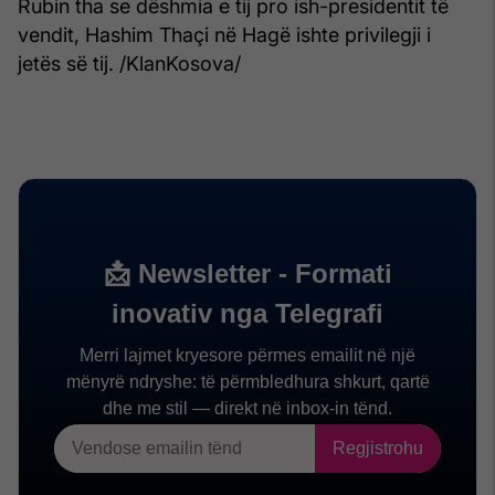
Rubin tha se dëshmia e tij pro ish-presidentit të
vendit, Hashim Thaçi në Hagë ishte privilegji i
jetës së tij. /KlanKosova/