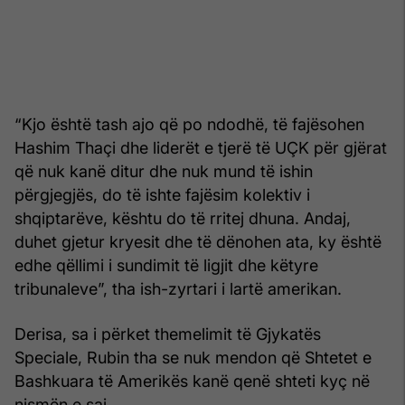
“Kjo është tash ajo që po ndodhë, të fajësohen
Hashim Thaçi dhe liderët e tjerë të UÇK për gjërat
që nuk kanë ditur dhe nuk mund të ishin
përgjegjës, do të ishte fajësim kolektiv i
shqiptarëve, kështu do të rritej dhuna. Andaj,
duhet gjetur kryesit dhe të dënohen ata, ky është
edhe qëllimi i sundimit të ligjit dhe këtyre
tribunaleve”, tha ish-zyrtari i lartë amerikan.
Derisa, sa i përket themelimit të Gjykatës
Speciale, Rubin tha se nuk mendon që Shtetet e
Bashkuara të Amerikës kanë qenë shteti kyç në
nismën e saj.