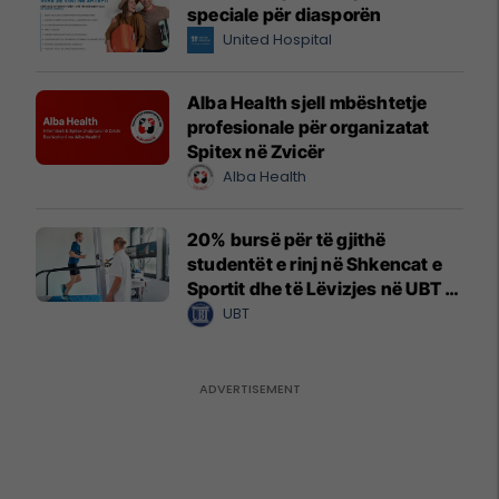
speciale për diasporën
United Hospital
Alba Health sjell mbështetje
profesionale për organizatat
Spitex në Zvicër
Alba Health
20% bursë për të gjithë
studentët e rinj në Shkencat e
Sportit dhe të Lëvizjes në UBT –
vendet janë të limituara
UBT