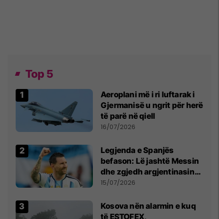
Top 5
Aeroplani më i ri luftarak i
Gjermanisë u ngrit për herë
të parë në qiell
16/07/2026
Legjenda e Spanjës
befason: Lë jashtë Messin
dhe zgjedh argjentinasin
më të mirë në botë
15/07/2026
Kosova nën alarmin e kuq
të ESTOFEX,