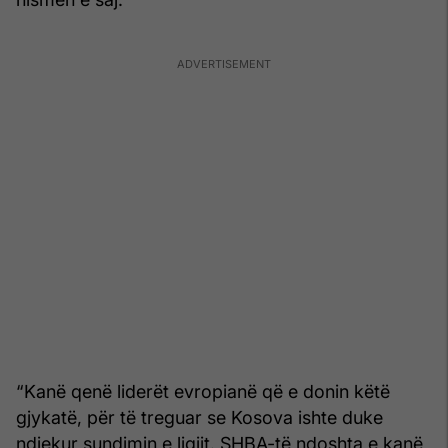
“Kanë qenë liderët evropianë që e donin këtë
gjykatë, për të treguar se Kosova ishte duke
ndjekur sundimin e ligjit. SHBA-të ndoshta e kanë