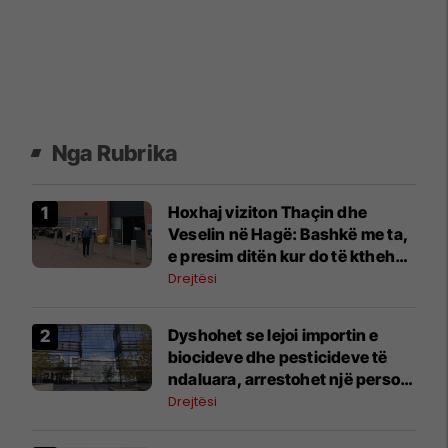
Nga Rubrika
Hoxhaj viziton Thaçin dhe
Veselin në Hagë: Bashkë me ta,
e presim ditën kur do të kthehen
në Kosovë
Drejtësi
Dyshohet se lejoi importin e
biocideve dhe pesticideve të
ndaluara, arrestohet një person
në Prishtinë
Drejtësi