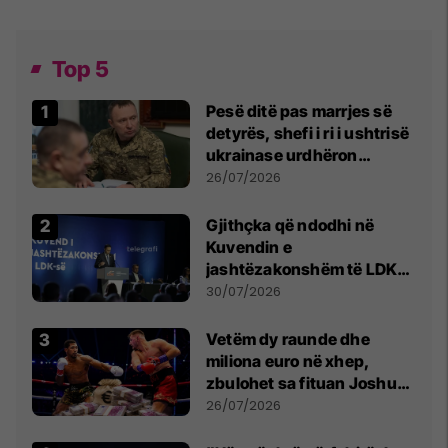
Top 5
Pesë ditë pas marrjes së
detyrës, shefi i ri i ushtrisë
ukrainase urdhëron
kontroll të madh
26/07/2026
Gjithçka që ndodhi në
Kuvendin e
jashtëzakonshëm të LDK-
së
30/07/2026
Vetëm dy raunde dhe
miliona euro në xhep,
zbulohet sa fituan Joshua
e Prenga
26/07/2026