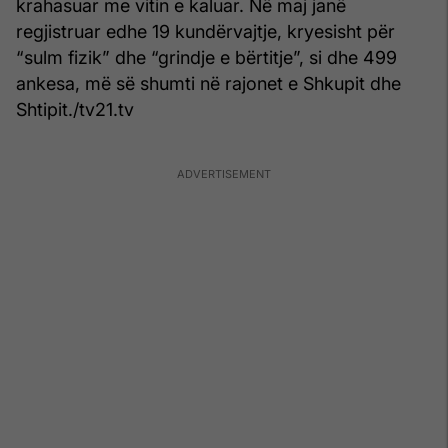
krahasuar me vitin e kaluar. Në maj janë
regjistruar edhe 19 kundërvajtje, kryesisht për
“sulm fizik” dhe “grindje e bërtitje”, si dhe 499
ankesa, më së shumti në rajonet e Shkupit dhe
Shtipit./tv21.tv