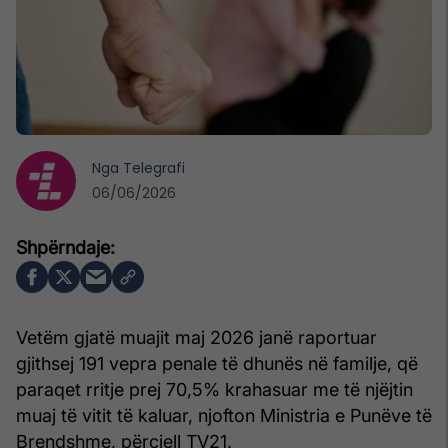
Nga
Telegrafi
06/06/2026
Vetëm gjatë muajit maj 2026 janë raportuar
gjithsej 191 vepra penale të dhunës në familje, që
paraqet rritje prej 70,5% krahasuar me të njëjtin
muaj të vitit të kaluar, njofton Ministria e Punëve të
Brendshme, përcjell TV21.