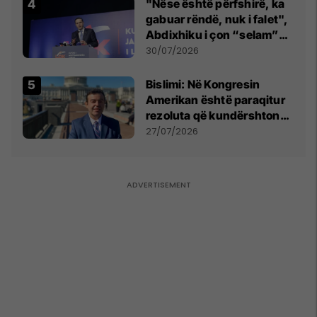
"Nëse është përfshirë, ka
gabuar rëndë, nuk i falet",
Abdixhiku i çon “selam”
Përparim Ramës
30/07/2026
Bislimi: Në Kongresin
Amerikan është paraqitur
rezoluta që kundërshton
mbajtjen e Asamblesë
27/07/2026
Parlamentare të OSBE-së
në Beograd