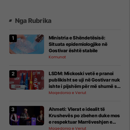
Nga Rubrika
Ministria e Shëndetësisë:
Situata epidemiologjike në
Gostivar është stabile
Komunat
LSDM: Mickoski vetë e pranoi
publikisht se uji në Gostivar nuk
ishte i pijshëm për më shumë se
dy vjet
Maqedonia e Veriut
Ahmeti: Vlerat e idealit të
Krushevës po zbehen duke mos
e respektuar Marrëveshjen e
Ohrit dhe shqiptarët
Maqedonia e Veriut