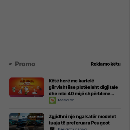
Promo
Reklamo këtu
Këtë herë me kartelë
gërvishtëse plotësisht digjitale
dhe mbi 40 mijë shpërblime
instant!
Meridian
Zgjidhni një nga katër modelet
tuaja të preferuara Peugeot
Peugot Kosova