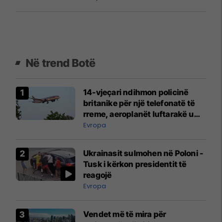
Në trend Botë
14-vjeçari ndihmon policinë
britanike për një telefonatë të
rreme, aeroplanët luftarakë u
ngritën në ajër për të
Evropa
interceptuar fluturaken e Qatar
Airways që po shkonte drejt
Ukrainasit sulmohen në Poloni -
Mançesterit
Tusk i kërkon presidentit të
reagojë
Evropa
Vendet më të mira për