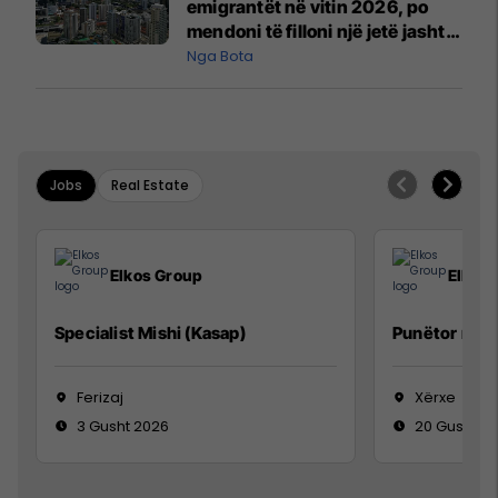
emigrantët në vitin 2026, po
mendoni të filloni një jetë jashtë
vendit?
Nga Bota
Jobs
Real Estate
Elkos Group
Elkos
Specialist Mishi (Kasap)
Punëtor në 
Ferizaj
Xërxe
3 Gusht 2026
20 Gusht 2