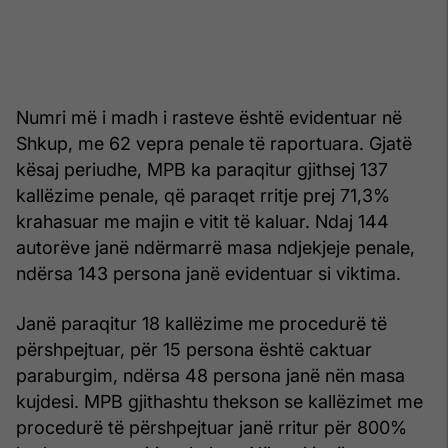
Numri më i madh i rasteve është evidentuar në
Shkup, me 62 vepra penale të raportuara. Gjatë
kësaj periudhe, MPB ka paraqitur gjithsej 137
kallëzime penale, që paraqet rritje prej 71,3%
krahasuar me majin e vitit të kaluar. Ndaj 144
autorëve janë ndërmarrë masa ndjekjeje penale,
ndërsa 143 persona janë evidentuar si viktima.
Janë paraqitur 18 kallëzime me procedurë të
përshpejtuar, për 15 persona është caktuar
paraburgim, ndërsa 48 persona janë nën masa
kujdesi. MPB gjithashtu thekson se kallëzimet me
procedurë të përshpejtuar janë rritur për 800%