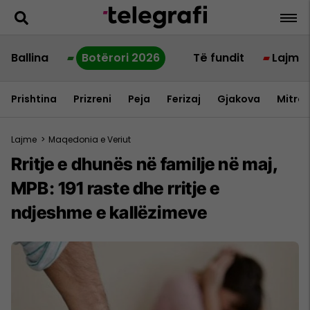
Ballina
Botërori 2026
Të fundit
Lajme
Prishtina
Prizreni
Peja
Ferizaj
Gjakova
Mitrov
Lajme
>
Maqedonia e Veriut
Rritje e dhunës në familje në maj,
MPB: 191 raste dhe rritje e
ndjeshme e kallëzimeve