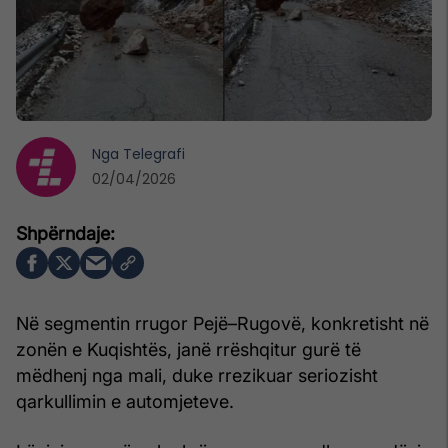
Nga
Telegrafi
02/04/2026
Në segmentin rrugor Pejë–Rugovë, konkretisht në
zonën e Kuqishtës, janë rrëshqitur gurë të
mëdhenj nga mali, duke rrezikuar seriozisht
qarkullimin e automjeteve.