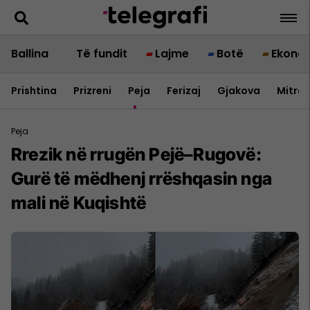
Ballina
Të fundit
Lajme
Botë
Ekono
Prishtina
Prizreni
Peja
Ferizaj
Gjakova
Mitrov
Peja
Rrezik në rrugën Pejë–Rugovë:
Gurë të mëdhenj rrëshqasin nga
mali në Kuqishtë