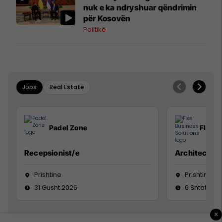
nuk e ka ndryshuar qëndrimin
për Kosovën
Politikë
Jobs
Real Estate
Padel Zone
Flex B
Recepsionist/e
Architect
Prishtine
Prishtinë
31 Gusht 2026
6 Shtator 2
×