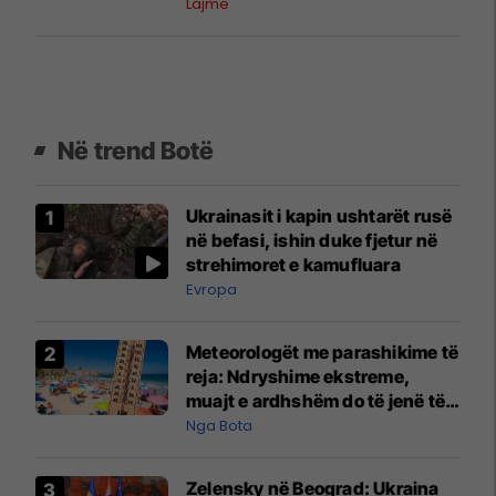
Lajme
Në trend Botë
Ukrainasit i kapin ushtarët rusë
në befasi, ishin duke fjetur në
strehimoret e kamufluara
Evropa
Meteorologët me parashikime të
reja: Ndryshime ekstreme,
muajt e ardhshëm do të jenë të
pazakontë
Nga Bota
Zelensky në Beograd: Ukraina