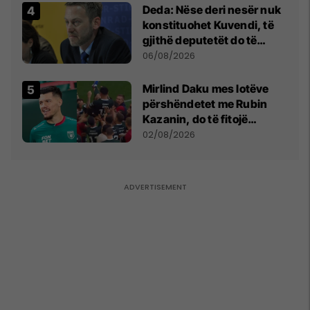
Deda: Nëse deri nesër nuk
konstituohet Kuvendi, të
gjithë deputetët do të
bëjnë shkelje të rëndë
06/08/2026
kushtetuese
Mirlind Daku mes lotëve
përshëndetet me Rubin
Kazanin, do të fitojë
miliona te Spartak Moska
02/08/2026