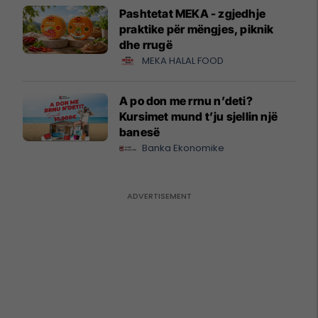
Pashtetat MEKA - zgjedhje
praktike për mëngjes, piknik
dhe rrugë
MEKA HALAL FOOD
A po don me rrnu n’deti?
Kursimet mund t’ju sjellin një
banesë
Banka Ekonomike