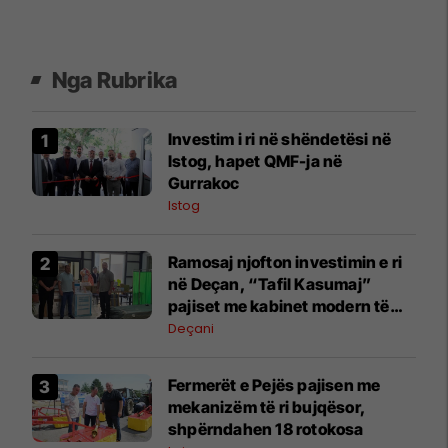
Nga Rubrika
Investim i ri në shëndetësi në
Istog, hapet QMF-ja në
Gurrakoc
Istog
Ramosaj njofton investimin e ri
në Deçan, “Tafil Kasumaj”
pajiset me kabinet modern të
Mjekësisë
Deçani
Fermerët e Pejës pajisen me
mekanizëm të ri bujqësor,
shpërndahen 18 rotokosa