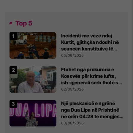
Top 5
Incidenti me vezë ndaj
Kurtit, gjithçka ndodhi në
seancën konstituive të
Kuvendit
06/08/2026
Ftohet nga prokuroria e
Kosovës për krime lufte,
ish-gjenerali serb thotë se
dikush e tradhtoi në
02/08/2026
Beograd
Një pleskavicë e ngrënë
nga Dua Lipa në Prishtinë
në orën 04:28 të mëngjesit
- dhe bota digjitale serbe
03/08/2026
shpall gjendjen e luftës