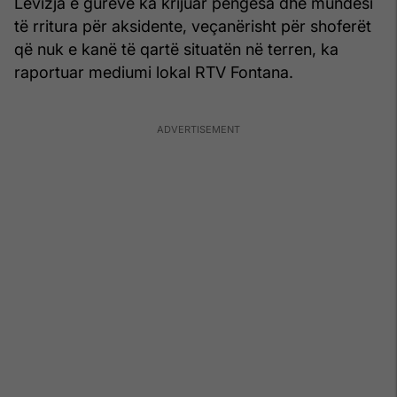
Lëvizja e gurëve ka krijuar pengesa dhe mundësi
të rritura për aksidente, veçanërisht për shoferët
që nuk e kanë të qartë situatën në terren, ka
raportuar mediumi lokal RTV Fontana.