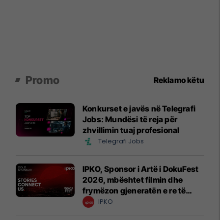
Promo
Reklamo këtu
Konkurset e javës në Telegrafi
Jobs: Mundësi të reja për
zhvillimin tuaj profesional
Telegrafi Jobs
IPKO, Sponsor i Artë i DokuFest
2026, mbështet filmin dhe
frymëzon gjeneratën e re të
krijuesve
IPKO