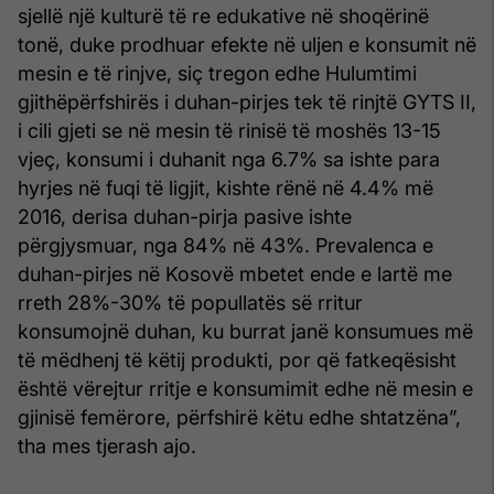
sjellë një kulturë të re edukative në shoqërinë
tonë, duke prodhuar efekte në uljen e konsumit në
mesin e të rinjve, siç tregon edhe Hulumtimi
gjithëpërfshirës i duhan-pirjes tek të rinjtë GYTS II,
i cili gjeti se në mesin të rinisë të moshës 13-15
vjeç, konsumi i duhanit nga 6.7% sa ishte para
hyrjes në fuqi të ligjit, kishte rënë në 4.4% më
2016, derisa duhan-pirja pasive ishte
përgjysmuar, nga 84% në 43%. Prevalenca e
duhan-pirjes në Kosovë mbetet ende e lartë me
rreth 28%-30% të popullatës së rritur
konsumojnë duhan, ku burrat janë konsumues më
të mëdhenj të këtij produkti, por që fatkeqësisht
është vërejtur rritje e konsumimit edhe në mesin e
gjinisë femërore, përfshirë këtu edhe shtatzëna”,
tha mes tjerash ajo.