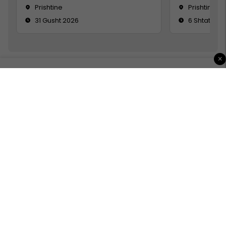
Prishtine
Prishtinë
31 Gusht 2026
6 Shtator 2
×