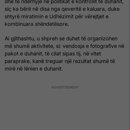
dhe të ndërhyjë në politikat e kontrollit të duhanit,
siç ka bërë në disa nga qeveritë e kaluara, duke
shtyrë miratimin e Udhëzimit për vërejtjet e
kombinuara shëndetësore.
Ai gjithashtu, u shpreh se duhet të organizohen
më shumë aktivitete, si: vendosja e fotografive në
pakot e duhanit, të cilat sipas tij, në vitet
paraprake, kanë treguar një rezultat shumë të
mirë në lënien e duhanit.