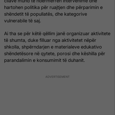
cilave mund të ndërmerren intervenime dhe
hartohen politika për ruajtjen dhe përparimin e
shëndetit të popullatës, dhe kategorive
vulnerabile të saj.
Ai tha se për këtë qëllim janë organizuar aktivitete
të shumta, duke filluar nga aktivitetet nëpër
shkolla, shpërndarjen e materialeve edukativo
shëndetësore në qytete, porosi dhe këshilla për
parandalimin e konsumimit të duhanit.