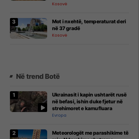
të fundit në Kuvend?
Kosovë
Mot i nxehtë, temperaturat deri
në 37 gradë
Kosovë
Në trend Botë
Ukrainasit i kapin ushtarët rusë
në befasi, ishin duke fjetur në
strehimoret e kamufluara
Evropa
Meteorologët me parashikime të