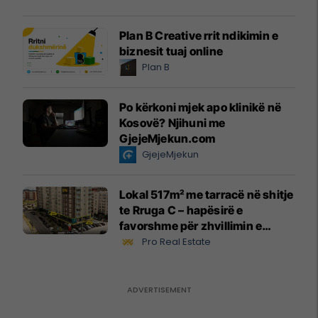
Plan B Creative rrit ndikimin e
biznesit tuaj online
Plan B
Po kërkoni mjek apo klinikë në
Kosovë? Njihuni me
GjejeMjekun.com
GjejeMjekun
Lokal 517m² me tarracë në shitje
te Rruga C – hapësirë e
favorshme për zhvillimin e
biznesit #15796
Pro Real Estate