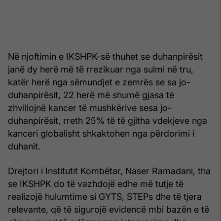
Në njoftimin e IKSHPK-së thuhet se duhanpirësit
janë dy herë më të rrezikuar nga sulmi në tru,
katër herë nga sëmundjet e zemrës se sa jo-
duhanpirësit, 22 herë më shumë gjasa të
zhvillojnë kancer të mushkërive sesa jo-
duhanpirësit, rreth 25% të të gjitha vdekjeve nga
kanceri globalisht shkaktohen nga përdorimi i
duhanit.
Drejtori i Institutit Kombëtar, Naser Ramadani, tha
se IKSHPK do të vazhdojë edhe më tutje të
realizojë hulumtime si GYTS, STEPs dhe të tjera
relevante, që të sigurojë evidencë mbi bazën e të