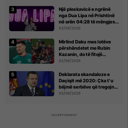
tribunat
Një pleskavicë e ngrënë
nga Dua Lipa në Prishtinë
në orën 04:28 të mëngjesit
- dhe bota digjitale serbe
03/08/2026
shpall gjendjen e luftës
Mirlind Daku mes lotëve
përshëndetet me Rubin
Kazanin, do të fitojë
miliona te Spartak Moska
02/08/2026
​Deklarata skandaloze e
Daçiqit më 2020: Çka t'u
bëjmë serbëve që tregojnë
ku janë varrosur shqiptarët
03/08/2026
në Serbi