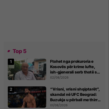
Top 5
Ftohet nga prokuroria e
Kosovës për krime lufte,
ish-gjenerali serb thotë se
dikush e tradhtoi në
02/08/2026
Beograd
“Vrisni, vrisni shqiptarët”,
skandal në UFC Beograd:
Buzukja u përball me thirrje
anti-shqiptare nga
01/08/2026