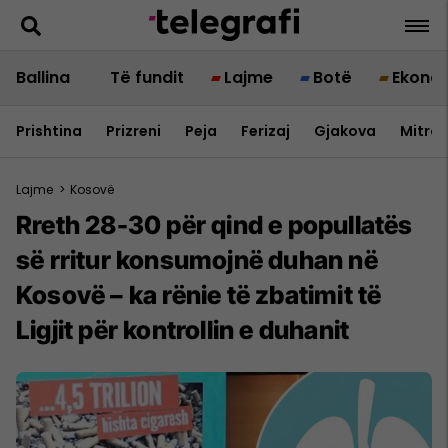
Ballina
Të fundit
Lajme
Botë
Ekono
Prishtina
Prizreni
Peja
Ferizaj
Gjakova
Mitrov
Lajme
>
Kosovë
Rreth 28-30 për qind e popullatës
së rritur konsumojnë duhan në
Kosovë – ka rënie të zbatimit të
Ligjit për kontrollin e duhanit