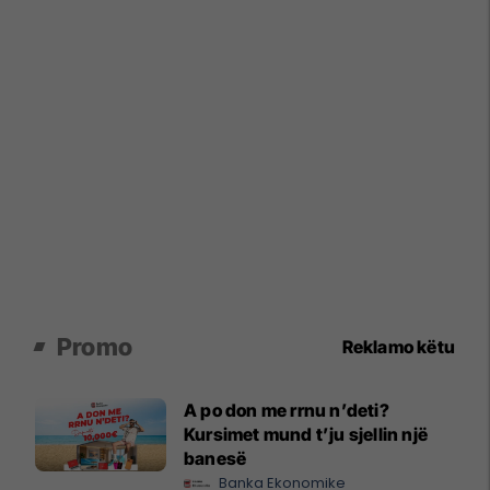
Promo
Reklamo këtu
A po don me rrnu n’deti?
Kursimet mund t’ju sjellin një
banesë
Banka Ekonomike