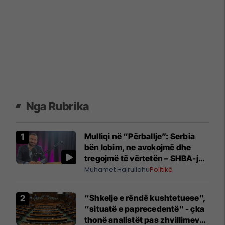
Nga Rubrika
Mulliqi në “Përballje”: Serbia
bën lobim, ne avokojmë dhe
tregojmë të vërtetën – SHBA-ja
është sistemi jetësor i Kosovës
Muhamet Hajrullahu
Politikë
“Shkelje e rëndë kushtetuese”,
“situatë e paprecedentë" - çka
thonë analistët pas zhvillimeve