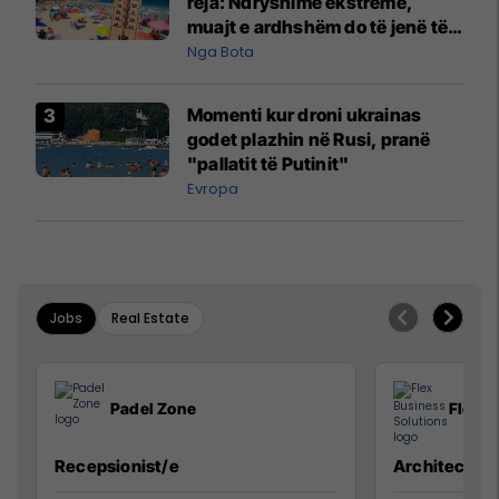
reja: Ndryshime ekstreme,
muajt e ardhshëm do të jenë të
pazakontë
Nga Bota
Momenti kur droni ukrainas
godet plazhin në Rusi, pranë
"pallatit të Putinit"
Evropa
Jobs
Real Estate
Padel Zone
Flex B
Recepsionist/e
Architect