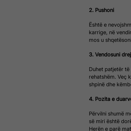
2. Pushoni
Është e nevojshm
karrige, në vendin
mos u shqetësoni,
3. Vendosuni drej
Duhet patjetër të 
rehatshëm. Veç kë
shpinë dhe këmb
4. Pozita e duarv
Përvilni shumë më
së miri është dor
Herën e parë mate