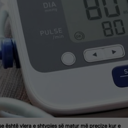
e është vlera e shtypjes së matur më precize kur e