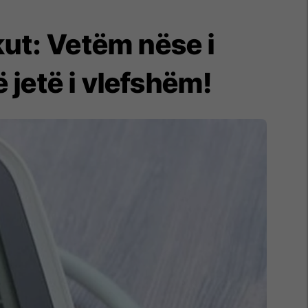
kut: Vetëm nëse i
ë jetë i vlefshëm!