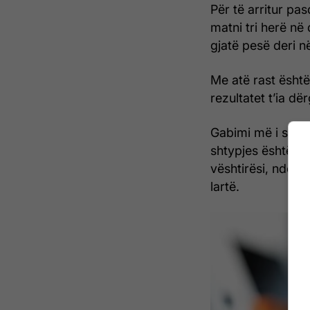
Për të arritur pa
matni tri herë në
gjatë pesë deri në
Me atë rast është
rezultatet t’ia dë
Gabimi më i shpes
shtypjes është aj
vështirësi, ndërka
lartë.