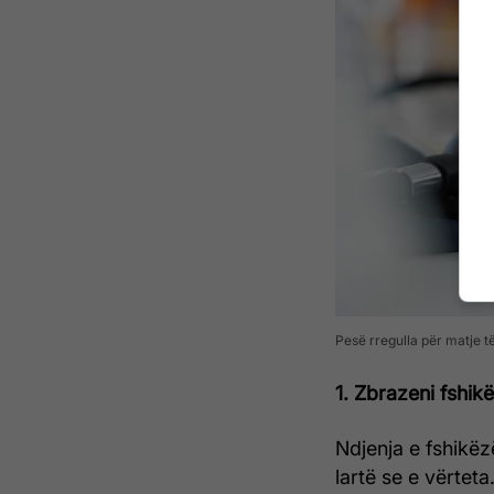
Pesë rregulla për matje t
1. Zbrazeni fshik
Ndjenja e fshikë
lartë se e vërteta