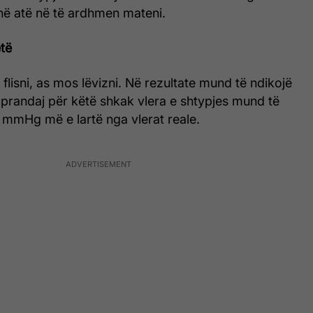
 në atë në të ardhmen mateni.
etë
flisni, as mos lëvizni. Në rezultate mund të ndikojë
 prandaj për këtë shkak vlera e shtypjes mund të
a mmHg më e lartë nga vlerat reale.