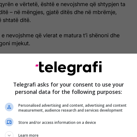
sqyrën e vërtetë, është e nevojshme që shtypjen ta
 ditë – në mëngjes, gjatë ditës dhe në mbrëmje,
 shtatë ditë.
 e nevojshme që vlerat e matura t’i shënoni dhe
rgoni mjekut.
htë të cilin njerëzit e bëjnë me rastin e matjes së
o që më së shpeshti e matin kur ndiejnë ndonjë
q atëherë është krejtësisht normale që ai të jetë i
Telegrafi asks for your consent to use your
personal data for the following purposes:
Personalised advertising and content, advertising and content
measurement, audience research and services development
Store and/or access information on a device
Learn more