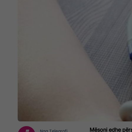
Mësoni edhe përs
Nga
Telegrafi