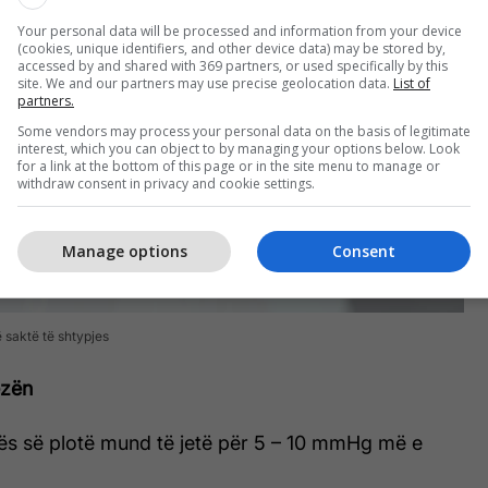
Your personal data will be processed and information from your device
(cookies, unique identifiers, and other device data) may be stored by,
accessed by and shared with 369 partners, or used specifically by this
site. We and our partners may use precise geolocation data.
List of
partners.
Some vendors may process your personal data on the basis of legitimate
interest, which you can object to by managing your options below. Look
for a link at the bottom of this page or in the site menu to manage or
withdraw consent in privacy and cookie settings.
Manage options
Consent
ë saktë të shtypjes
ëzën
zës së plotë mund të jetë për 5 – 10 mmHg më e
.