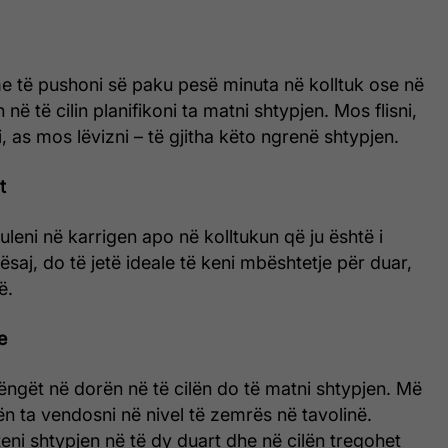
e të pushoni së paku pesë minuta në kolltuk ose në
 në të cilin planifikoni ta matni shtypjen. Mos flisni,
 as mos lëvizni – të gjitha këto ngrenë shtypjen.
t
uleni në karrigen apo në kolltukun që ju është i
saj, do të jetë ideale të keni mbështetje për duar,
ë.
e
ngët në dorën në të cilën do të matni shtypjen. Më
ën ta vendosni në nivel të zemrës në tavolinë.
ni shtypjen në të dy duart dhe në cilën tregohet