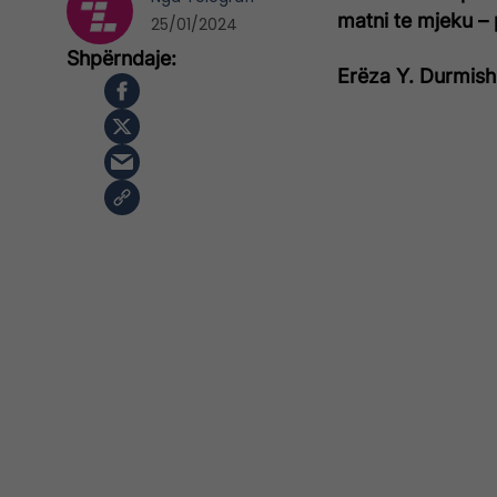
matni te mjeku – 
25/01/2024
Erëza Y. Durmish