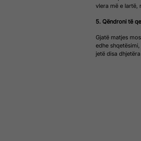
vlera më e lartë,
5. Qëndroni të q
Gjatë matjes mos 
edhe shqetësimi,
jetë disa dhjetër