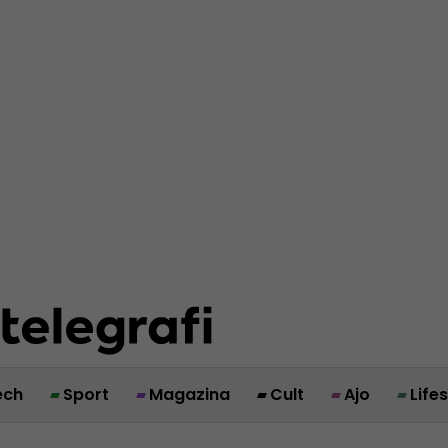
ech
Sport
Magazina
Cult
Ajo
Life