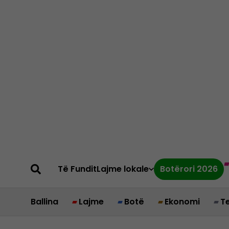
Të Fundit
Lajme lokale
Botërori 2026
Ballina
Lajme
Botë
Ekonomi
T