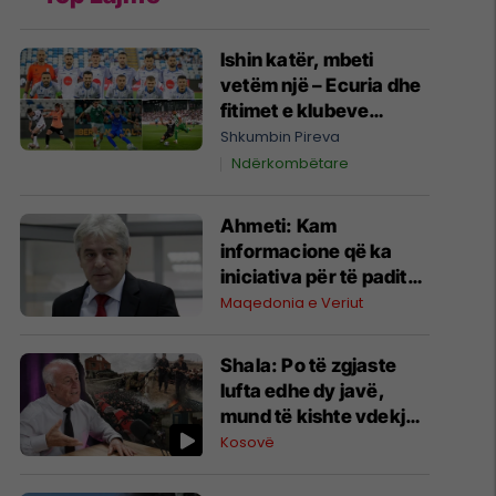
Ishin katër, mbeti
vetëm një – Ecuria dhe
fitimet e klubeve
kosovare në Evropë
Shkumbin Pireva
Ndërkombëtare
Ahmeti: Kam
informacione që ka
iniciativa për të paditur
Ushtrinë Çlirimtare
Maqedonia e Veriut
Kombëtare në Hagë
Shala: Po të zgjaste
lufta edhe dy javë,
mund të kishte vdekje
masive – rezervat ishin
Kosovë
harxhuar