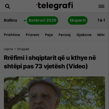
Ballina
Botërori 2026
Eksperti
Të fu
Prishtina
Prizreni
Peja
Ferizaj
Gjakova
Mitrov
Lajme
>
Shqipëri
Rrëfimi i shqiptarit që u kthye në
shtëpi pas 73 vjetësh (Video)