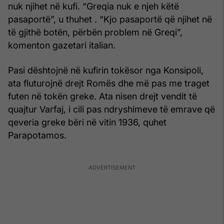
nuk njihet në kufi. “Greqia nuk e njeh këtë
pasaportë”, u thuhet . “Kjo pasaportë që njihet në
të gjithë botën, përbën problem në Greqi”,
komenton gazetari italian.
Pasi dështojnë në kufirin tokësor nga Konsipoli,
ata fluturojnë drejt Romës dhe më pas me traget
futen në tokën greke. Ata nisen drejt vendit të
quajtur Varfaj, i cili pas ndryshimeve të emrave që
qeveria greke bëri në vitin 1936, quhet
Parapotamos.