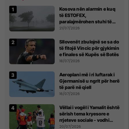
Kosova nën alarmin e kuq
të ESTOFEX,
paralajmërohen stuhi të
fuqishme me breshër dhe
21/07/2026
erëra të forta
Sllovenët zbulojnë se sa do
të fitojë Vincic për gjykimin
e finales së Kupës së Botës
18/07/2026
Aeroplani më i ri luftarak i
Gjermanisë u ngrit për herë
të parë në qiell
16/07/2026
Vëllai i vogël i Yamalit është
sërish tema kryesore e
rrjeteve sociale - vodhi
vëmendjen pas finales së
20/07/2026