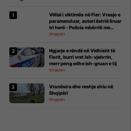
Vëllai i viktimës në Fier: Vrasje e
paramenduar, autori është liruar
tri herë - Policia mbërriti me
vonesë
Shqipëri
Ngjarje e rëndë në Vidhisht të
Fierit, burri vret ish-vjehrrin,
merr peng edhe ish-gruan e tij
Shqipëri
Vranësira dhe reshje shiu në
Shqipëri
Shqipëri