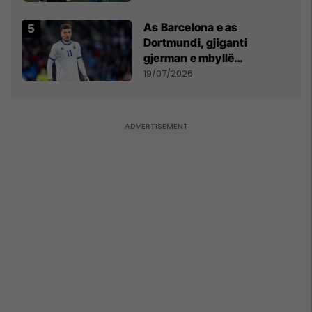
Kupës së Botës
As Barcelona e as
Dortmundi, gjiganti
gjerman e mbyllë
marrëveshjen për Fisnik
19/07/2026
Asllanin