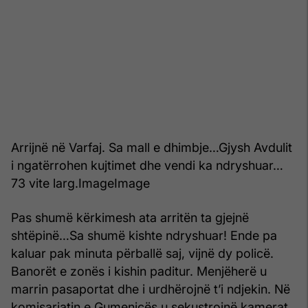
Arrijnë në Varfaj. Sa mall e dhimbje…Gjysh Avdulit
i ngatërrohen kujtimet dhe vendi ka ndryshuar…
73 vite larg.ImageImage
Pas shumë kërkimesh ata arritën ta gjejnë
shtëpinë…Sa shumë kishte ndryshuar! Ende pa
kaluar pak minuta përballë saj, vijnë dy policë.
Banorët e zonës i kishin paditur. Menjëherë u
marrin pasaportat dhe i urdhërojnë t’i ndjekin. Në
komisariatin e Gumenicës u sekustrojnë kamerat,