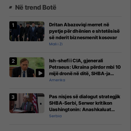
Në trend Botë
Dritan Abazoviqi merret në
pyetje për dhënien e shtetësisë
së nderit biznesmenit kosovar
Mali i Zi
Ish-shefi i CIA, gjenerali
Petraeus: Ukraina përdor mbi 10
mijë dronë në ditë, SHBA-ja
mbetet shumë prapa në
Amerika
prodhim
Pas nisjes së dialogut strategjik
SHBA-Serbi, Serwer kritikon
Uashingtonin: Anashkaluat
Banjskën, sulmin ndaj KFOR-it
Serbia
dhe rrëmbimin e Policëve të
Kosovës