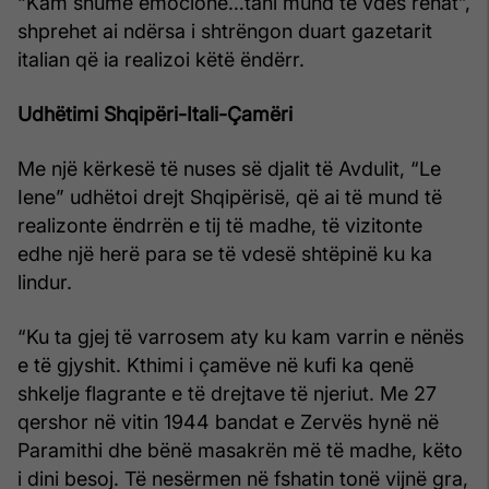
“Kam shumë emocione…tani mund të vdes rehat”,
shprehet ai ndërsa i shtrëngon duart gazetarit
italian që ia realizoi këtë ëndërr.
Udhëtimi Shqipëri-Itali-Çamëri
Me një kërkesë të nuses së djalit të Avdulit, “Le
Iene” udhëtoi drejt Shqipërisë, që ai të mund të
realizonte ëndrrën e tij të madhe, të vizitonte
edhe një herë para se të vdesë shtëpinë ku ka
lindur.
“Ku ta gjej të varrosem aty ku kam varrin e nënës
e të gjyshit. Kthimi i çamëve në kufi ka qenë
shkelje flagrante e të drejtave të njeriut. Me 27
qershor në vitin 1944 bandat e Zervës hynë në
Paramithi dhe bënë masakrën më të madhe, këto
i dini besoj. Të nesërmen në fshatin tonë vijnë gra,