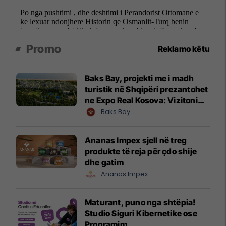
Promo
Reklamo këtu
Baks Bay, projekti me i madh
turistik në Shqipëri prezantohet
ne Expo Real Kosova: Vizitoni
shtandin dhe zbuloni
Baks Bay
mundësitë e investimit
Ananas Impex sjell në treg
produkte të reja për çdo shije
dhe gatim
Ananas Impex
Maturant, puno nga shtëpia!
Studio Siguri Kibernetike ose
Programim