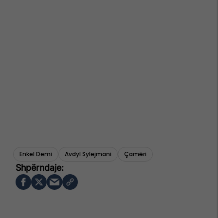
Enkel Demi
Avdyl Sylejmani
Çamëri