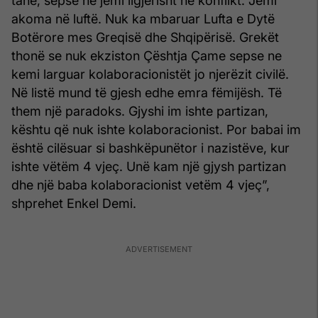
tanë, sepse ne jemi ligjërisht në konflikt. Jemi
akoma në luftë. Nuk ka mbaruar Lufta e Dytë
Botërore mes Greqisë dhe Shqipërisë. Grekët
thonë se nuk ekziston Çështja Çame sepse ne
kemi larguar kolaboracionistët jo njerëzit civilë.
Në listë mund të gjesh edhe emra fëmijësh. Të
them një paradoks. Gjyshi im ishte partizan,
kështu që nuk ishte kolaboracionist. Por babai im
është cilësuar si bashkëpunëtor i nazistëve, kur
ishte vëtëm 4 vjeç. Unë kam një gjysh partizan
dhe një baba kolaboracionist vetëm 4 vjeç”,
shprehet Enkel Demi.