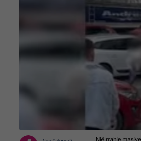
Një rrahje masiv
Nga
Telegrafi