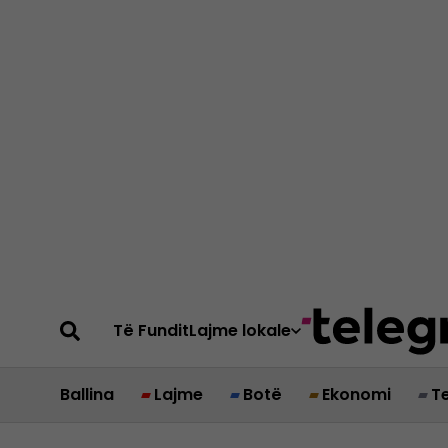
Të Fundit
Lajme lokale
Ballina
Lajme
Botë
Ekonomi
T