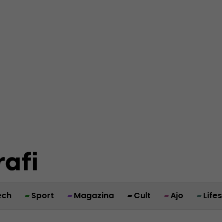
ech
Sport
Magazina
Cult
Ajo
Life