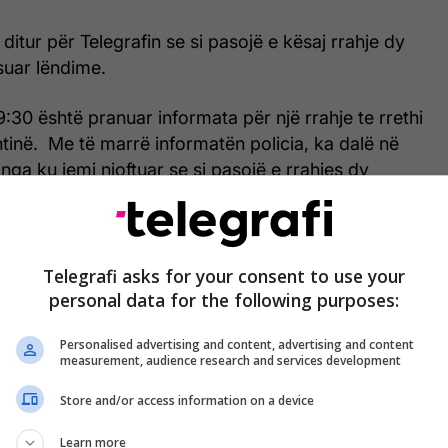
 ditur për Telegrafin se si pasojë e kësaj rrahje dy
uar lëndime.
9:30 është pranuar informata për një rrahje te rrethi
shtinë. Me të marrë informatën policia, ka dalë në
 nga ku jemi njoftuar se si pasojë e rrahjes dy
uar dhe të njëjtit menjëherë kanë pranuar trajtimin
ësor”, ka thënë zëdhënësja e policisë Flora
Telegrafi asks for your consent to use your
 ditur se lidhur me këtë rast policia ka shoqëruar
personal data for the following purposes:
 dy persona (njëri prej të lënduarve) , të cilët ishin
Personalised advertising and content, advertising and content
st.
measurement, audience research and services development
ia po vazhdon punën për zbardhjen e rrethanave
Store and/or access information on a device
arakterizojnë ngjarjen. /Telegrafi/
Learn more