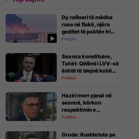
Dy rafineri të mëdha
ruse në flakë, njëra
goditet të paktën tri
herë
Evropa
Seanca konstituive,
Tahiri: Qëllimi i LVV-së
është të blejnë kohë
dhe rastin ta dërgojmë
Politikë
në Kushtetuese
​Haziri merr pjesë në
seancë, kërkon
respektimin e
Kushtetutës
Politikë
Gruda: Kushtetuta po