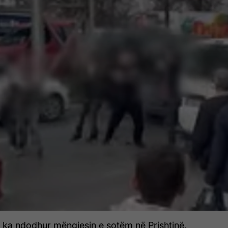
e ka ndodhur mëngjesin e sotëm në Prishtinë,