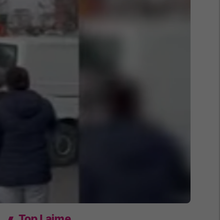
Top Lajme