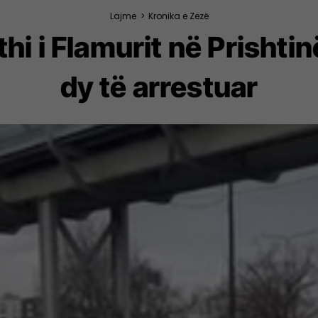
Lajme
>
Kronika e Zezë
hi i Flamurit në Prishti
dy të arrestuar