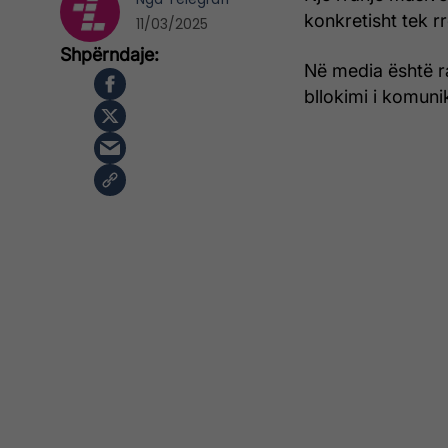
konkretisht tek rr
11/03/2025
Në media është ra
bllokimi i komuni