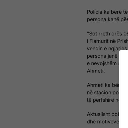
Policia ka bërë të
persona kanë pës
“Sot rreth orës 0
i Flamurit në Pri
vendin e ngjarjes
persona janë lënd
e nevojshëm mjek
Ahmeti.
Ahmeti ka bërë të
në stacion policor
të përfshirë në ra
Aktualisht polic
dhe motiveve që k