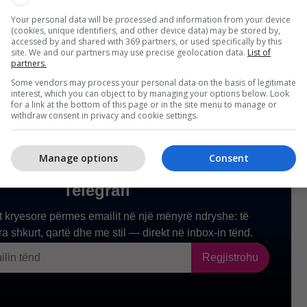
Your personal data will be processed and information from your device
(cookies, unique identifiers, and other device data) may be stored by,
accessed by and shared with 369 partners, or used specifically by this
site. We and our partners may use precise geolocation data.
List of
partners.
Some vendors may process your personal data on the basis of legitimate
interest, which you can object to by managing your options below. Look
for a link at the bottom of this page or in the site menu to manage or
withdraw consent in privacy and cookie settings.
Manage options
Consent