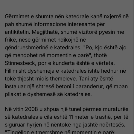
Gërmimet e shumta nën katedrale kanë nxjerrë në
pah shumë informacione interesante për
antikitetin. Megjithatë, shumë vizitorë pyesin me
frikë, nëse gërmimet ndikojnë në
qëndrueshmërinë e katedrales. "Po, kjo është ajo
që mendohet në momentin e parë", thotë
Stinnesbeck, por e kundërta është e vërteta.
Fillimisht dyshemeja e katedrales ishte hedhur në
tokë thjesht midis themeleve. Tani aty është
instaluar një shtresë betoni i paranderur, që mban
pllakat e dyshemesë së katedrales.
Në vitin 2008 u shpua një tunel përmes muraturës
së katedrales e cila është 11 metër e trashë, për të
siguruar hyrjen në nëntokë nga jashtë ndërtesës.
"Tingëllon e tmerrshme në momentin e parë;