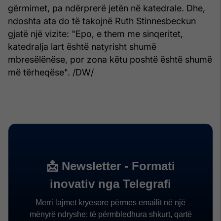
gërmimet, pa ndërprerë jetën në katedrale. Dhe,
ndoshta ata do të takojnë Ruth Stinnesbeckun
gjatë një vizite: "Epo, e them me sinqeritet,
katedralja lart është natyrisht shumë
mbresëlënëse, por zona këtu poshtë është shumë
më tërheqëse". /DW/