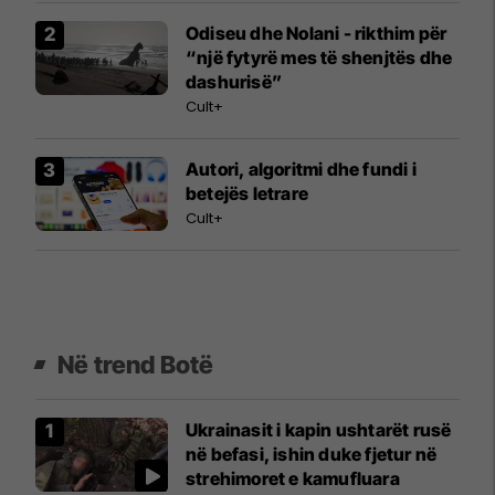
Odiseu dhe Nolani - rikthim për
“një fytyrë mes të shenjtës dhe
dashurisë”
Cult+
Autori, algoritmi dhe fundi i
betejës letrare
Cult+
Në trend Botë
Ukrainasit i kapin ushtarët rusë
në befasi, ishin duke fjetur në
strehimoret e kamufluara