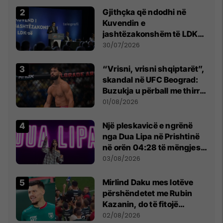
Gjithçka që ndodhi në
Kuvendin e
jashtëzakonshëm të LDK-
së
30/07/2026
“Vrisni, vrisni shqiptarët”,
skandal në UFC Beograd:
Buzukja u përball me thirrje
anti-shqiptare nga
01/08/2026
tribunat
Një pleskavicë e ngrënë
nga Dua Lipa në Prishtinë
në orën 04:28 të mëngjesit
- dhe bota digjitale serbe
03/08/2026
shpall gjendjen e luftës
Mirlind Daku mes lotëve
përshëndetet me Rubin
Kazanin, do të fitojë
miliona te Spartak Moska
02/08/2026