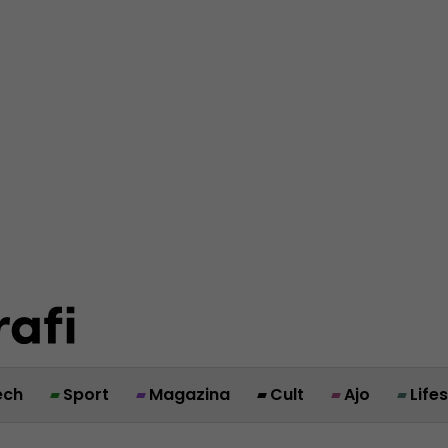
ech
Sport
Magazina
Cult
Ajo
Life