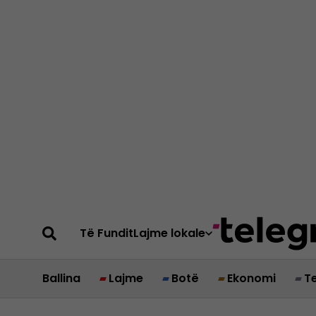
Të Fundit
Lajme lokale
Ballina
Lajme
Botë
Ekonomi
T