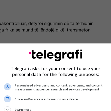
e pakontrolluar, detyroi sigurimin që ta tërhiqnin
a frika se mund të lëndojë dikë, transmeton
ventit e kanë përshkruar incidentin si “dështim
htuan se roboti kishte kaluar më herët testet e
 kanë marrë masat e nevojshme që të mos përsëritet
Telegrafi asks for your consent to use your
personal data for the following purposes:
hur brengën lidhur me ndikimin që mund të kenë
Personalised advertising and content, advertising and content
ën e njerëzve.
measurement, audience research and services development
xhinier i Tesla u sulmua nga një robot, si pasojë e
Store and/or access information on a device
k në fabrikën e kompanisë në Teksas. /Telegrafi/
Learn more