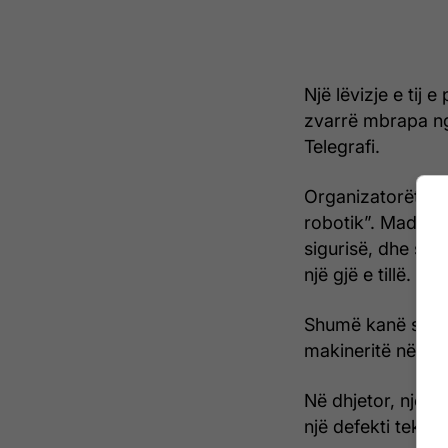
Një lëvizje e tij 
zvarrë mbrapa ng
Telegrafi.
Organizatorët e e
robotik”. Madje s
sigurisë, dhe se
një gjë e tillë.
Shumë kanë shpre
makineritë në jet
Në dhjetor, një in
një defekti tekni