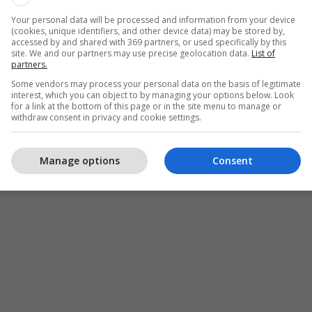
Your personal data will be processed and information from your device
(cookies, unique identifiers, and other device data) may be stored by,
accessed by and shared with 369 partners, or used specifically by this
site. We and our partners may use precise geolocation data.
List of
partners.
Some vendors may process your personal data on the basis of legitimate
interest, which you can object to by managing your options below. Look
for a link at the bottom of this page or in the site menu to manage or
withdraw consent in privacy and cookie settings.
Manage options
Consent