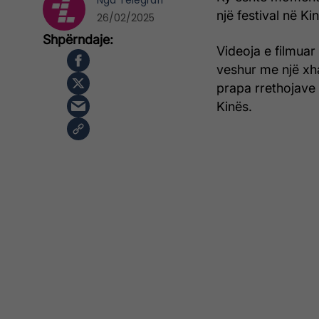
Nga
Telegrafi
një festival në Kin
26/02/2025
Videoja e filmuar
veshur me një xh
prapa rrethojave n
Kinës.