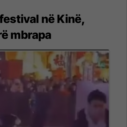
estival në Kinë,
rrë mbrapa