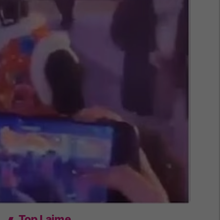
Top Lajme