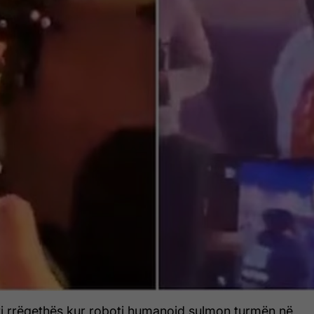
 rrëqethës kur roboti humanoid sulmon turmën në