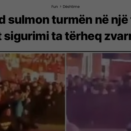
Fun
>
Dështime
 sulmon turmën në një f
 sigurimi ta tërheq zva