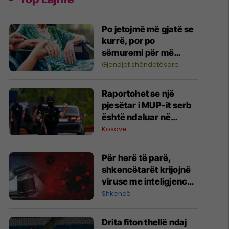
Po jetojmë më gjatë se
kurrë, por po
sëmuremi për më
shumë vite
Gjendjet shëndetësore
Raportohet se një
pjesëtar i MUP-it serb
është ndaluar në
Jarinë
Kosovë
Për herë të parë,
shkencëtarët krijojnë
viruse me inteligjencë
artificiale
Shkencë
Drita fiton thellë ndaj