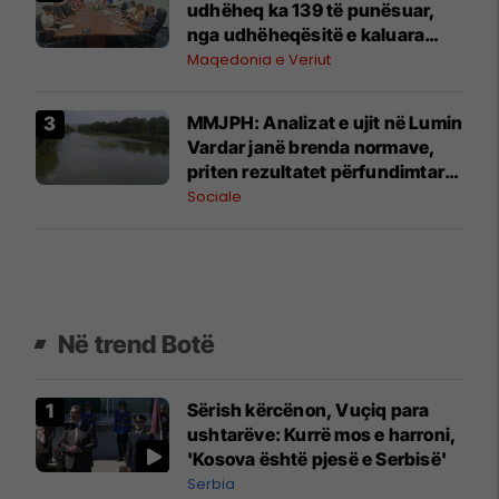
udhëheq ka 139 të punësuar,
nga udhëheqësitë e kaluara
rreth 30 % e të punësuarve nuk
Maqedonia e Veriut
kanë kushte elementare pune
MMJPH: Analizat e ujit në Lumin
Vardar janë brenda normave,
priten rezultatet përfundimtare
më 4 gusht
Sociale
Në trend Botë
Sërish kërcënon, Vuçiq para
ushtarëve: Kurrë mos e harroni,
'Kosova është pjesë e Serbisë'
Serbia