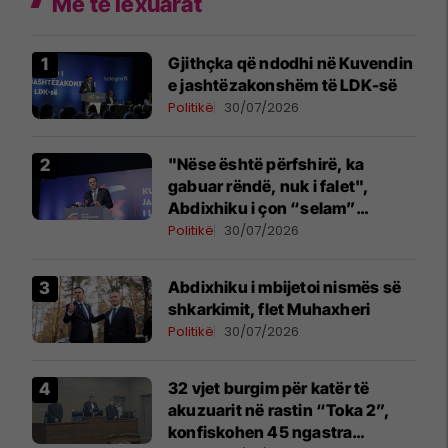
Më të lexuarat
Gjithçka që ndodhi në Kuvendin
e jashtëzakonshëm të LDK-së
Politikë
30/07/2026
"Nëse është përfshirë, ka
gabuar rëndë, nuk i falet",
Abdixhiku i çon “selam”
Përparim Ramës
Politikë
30/07/2026
Abdixhiku i mbijetoi nismës së
shkarkimit, flet Muhaxheri
Politikë
30/07/2026
32 vjet burgim për katër të
akuzuarit në rastin “Toka 2”,
konfiskohen 45 ngastra