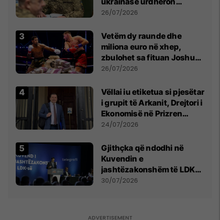
ukrainase urdhëron
kontroll të madh
26/07/2026
Vetëm dy raunde dhe
miliona euro në xhep,
zbulohet sa fituan Joshua
e Prenga
26/07/2026
Vëllai iu etiketua si pjesëtar
i grupit të Arkanit, Drejtori i
Ekonomisë në Prizren
mohon pretendimet
24/07/2026
Gjithçka që ndodhi në
Kuvendin e
jashtëzakonshëm të LDK-
së
30/07/2026