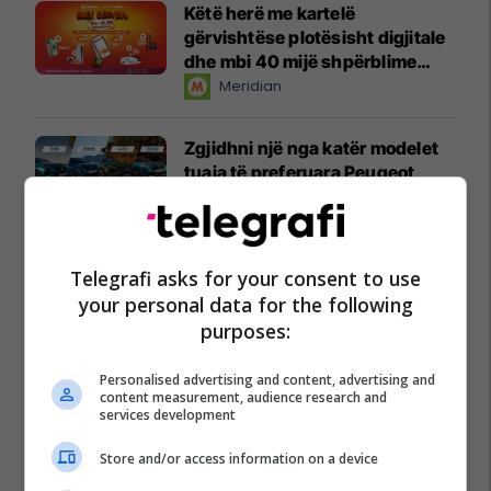
Këtë herë me kartelë
gërvishtëse plotësisht digjitale
dhe mbi 40 mijë shpërblime
instant!
Meridian
Zgjidhni një nga katër modelet
tuaja të preferuara Peugeot
Peugot Kosova
IPKO vazhdon partneritetin me
Telegrafi asks for your consent to use
Sunny Hill Festival 2026
your personal data for the following
IPKO
purposes:
EXPO DIASPORA 2026 mbahet
Personalised advertising and content, advertising and
më 3, 4 dhe 5 gusht në Prishtinë
content measurement, audience research and
services development
Expo Prishtina
Store and/or access information on a device