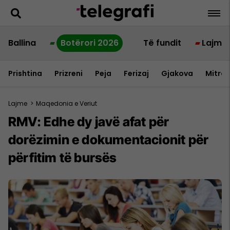
Ballina
Botërori 2026
Të fundit
Lajme
Prishtina
Prizreni
Peja
Ferizaj
Gjakova
Mitrov
Lajme
>
Maqedonia e Veriut
RMV: Edhe dy javë afat për
dorëzimin e dokumentacionit për
përfitim të bursës