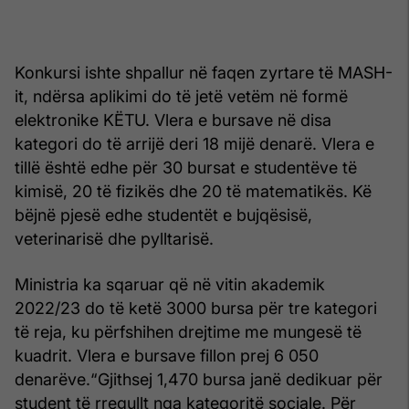
Konkursi ishte shpallur në faqen zyrtare të MASH-
it, ndërsa aplikimi do të jetë vetëm në formë
elektronike KËTU. Vlera e bursave në disa
kategori do të arrijë deri 18 mijë denarë. Vlera e
tillë është edhe për 30 bursat e studentëve të
kimisë, 20 të fizikës dhe 20 të matematikës. Kë
bëjnë pjesë edhe studentët e bujqësisë,
veterinarisë dhe pylltarisë.
Ministria ka sqaruar që në vitin akademik
2022/23 do të ketë 3000 bursa për tre kategori
të reja, ku përfshihen drejtime me mungesë të
kuadrit. Vlera e bursave fillon prej 6 050
denarëve.“Gjithsej 1,470 bursa janë dedikuar për
student të rregullt nga kategoritë sociale. Për