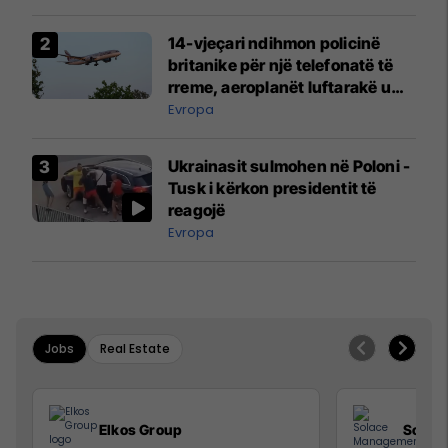
14-vjeçari ndihmon policinë
britanike për një telefonatë të
rreme, aeroplanët luftarakë u
ngritën në ajër për të
Evropa
interceptuar fluturaken e Qatar
Airways që po shkonte drejt
Ukrainasit sulmohen në Poloni -
Mançesterit
Tusk i kërkon presidentit të
reagojë
Evropa
Jobs
Real Estate
Elkos Group
Solac