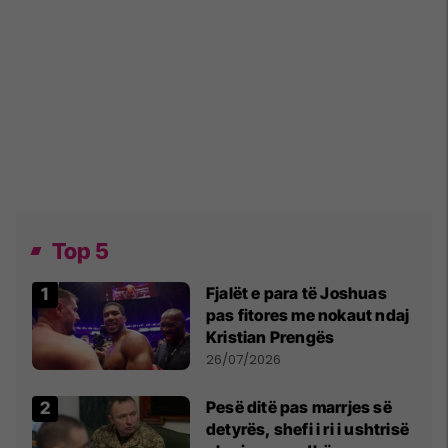
Top 5
Fjalët e para të Joshuas
pas fitores me nokaut ndaj
Kristian Prengës
26/07/2026
Pesë ditë pas marrjes së
detyrës, shefi i ri i ushtrisë