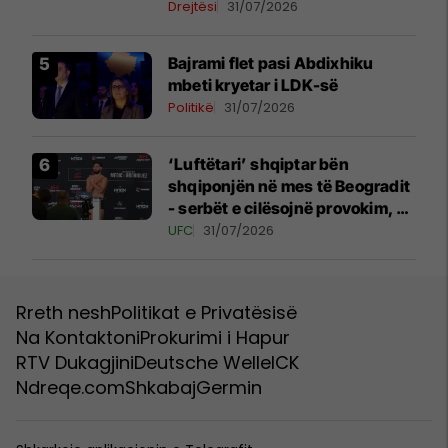
kadastrale
Drejtësi
31/07/2026
Bajrami flet pasi Abdixhiku
mbeti kryetar i LDK-së
Politikë
31/07/2026
‘Luftëtari’ shqiptar bën
shqiponjën në mes të Beogradit
- serbët e cilësojnë provokim, ai
e cilëson simbol të identitetit
UFC
31/07/2026
Rreth nesh
Politikat e Privatësisë
Na Kontaktoni
Prokurimi i Hapur
RTV Dukagjini
Deutsche Welle
ICK
Ndreqe.com
Shkabaj
Germin