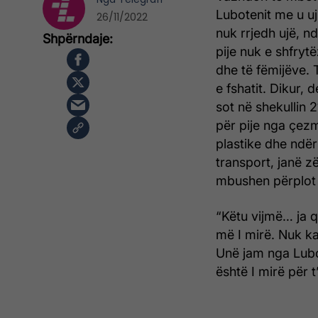
Lubotenit me u uj
26/11/2022
nuk rrjedh ujë, nd
pije nuk e shfryt
dhe të fëmijëve. 
e fshatit. Dikur,
sot në shekullin 
për pije nga çez
plastike dhe ndë
transport, janë 
mbushen përplot 
“Këtu vijmë… ja që
më I mirë. Nuk k
Unë jam nga Lubot
është I mirë për t