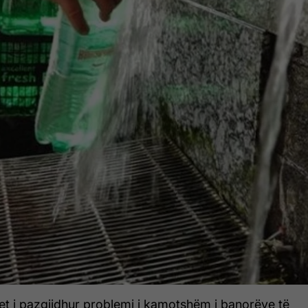
t i pazgjidhur problemi i kamotshëm i banorëve të