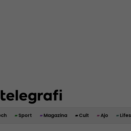
ech
Sport
Magazina
Cult
Ajo
Life