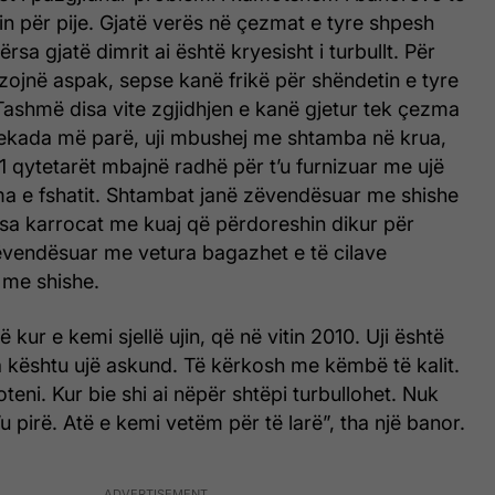
in për pije. Gjatë verës në çezmat e tyre shpesh
ërsa gjatë dimrit ai është kryesisht i turbullt. Për
ëzojnë aspak, sepse kanë frikë për shëndetin e tyre
Tashmë disa vite zgjidhjen e kanë gjetur tek çezma
 dekada më parë, uji mbushej me shtamba në krua,
21 qytetarët mbajnë radhë për t’u furnizuar me ujë
ma e fshatit. Shtambat janë zëvendësuar me shishe
rsa karrocat me kuaj që përdoreshin dikur për
zëvendësuar me vetura bagazhet e të cilave
me shishe.
 kur e kemi sjellë ujin, që në vitin 2010. Uji është
a kështu ujë askund. Të kërkosh me këmbë të kalit.
eni. Kur bie shi ai nëpër shtëpi turbullohet. Nuk
’u pirë. Atë e kemi vetëm për të larë”, tha një banor.