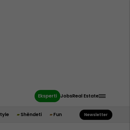
Eksperti
Jobs
Real Estate
style
Shëndeti
Fun
Newsletter