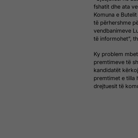
fshatit dhe ata v
Komuna e Butelit a
të përhershme pë
vendbanimeve Lub
të informohet”, t
Ky problem mbete
premtimeve të sh
kandidatët kërko
premtimet e tilla 
drejtuesit të kom