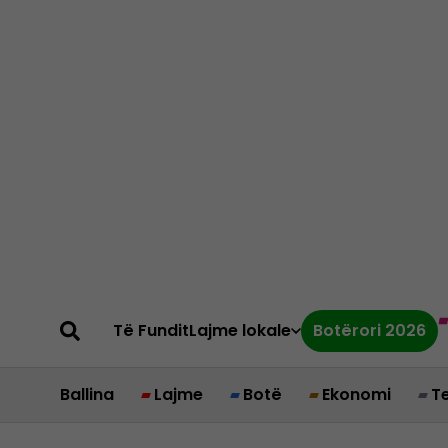
Të Fundit
Lajme lokale
Botërori 2026
Ballina
Lajme
Botë
Ekonomi
T