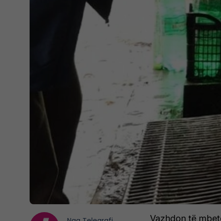
Vazhdon të mbete
Nga
Telegrafi