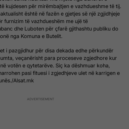
etë kujdesen për mirëmbajtjen e vazhdueshme të tij.
ktualisht është në fazën e gjetjes së një zgjidhjeje
r furnizim të vazhdueshëm me ujë të
anc dhe Luboten për çfarë gjithashtu publiku do
honë nga Komuna e Butelit.
t i pazgjidhur për disa dekada edhe përkundër
umta, veçanërisht para proceseve zgjedhore kur
jnë votën e qytetarëve. Siç ka dëshmuar koha,
harrohen pasi fituesi i zgjedhjeve ulet në karrigen e
unës./Alsat.mk