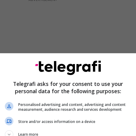
Telegrafi asks for your consent to use your
personal data for the following purposes:
. Ja të gjithë mbushim këtu.
Personalised advertising and content, advertising and content
ëtu?
measurement, audience research and services development
 i mirë, gëlqere nuk ka. Kur të mbushesh çajnikun
Store and/or access information on a device
i ky, ja largon gëlqeren. Kur bie shi del I turbullt,
 Që dhjetë vjet, madje 20 vjet, kemi shkuar atje në
Learn more