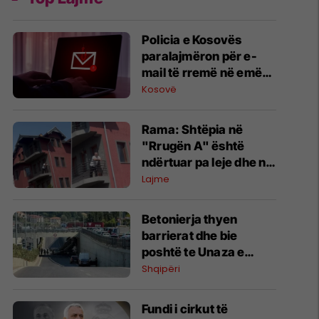
Policia e Kosovës
paralajmëron për e-
mail të rremë në emër
të drejtorit të
Kosovë
Përgjithshëm
Rama: Shtëpia në
"Rrugën A" është
ndërtuar pa leje dhe në
pronë komunale
Lajme
Betonierja thyen
barrierat dhe bie
poshtë te Unaza e
Madhe në Tiranë,
Shqipëri
dyshohet për viktima
Fundi i cirkut të