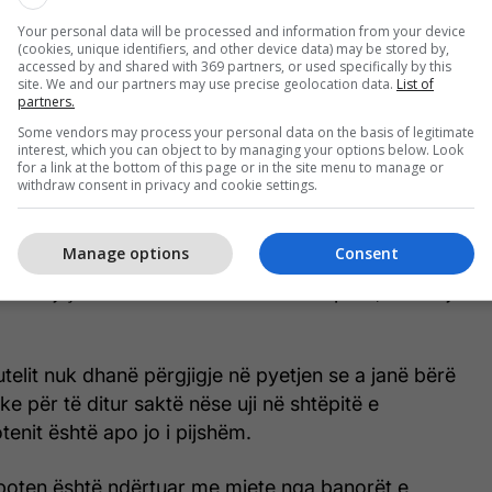
, tek burimi. Nuk është i pastër, të vjen neveri ta
Your personal data will be processed and information from your device
pastër”, theksoi një banor.
(cookies, unique identifiers, and other device data) may be stored by,
accessed by and shared with 369 partners, or used specifically by this
site. We and our partners may use precise geolocation data.
List of
fshatit ujë nuk mbushin vetëm banorët e Lubotenit,
partners.
omunave të tjera, të cilët gjithashtu ankohen se uji
Some vendors may process your personal data on the basis of legitimate
nuk është i pijshëm.
interest, which you can object to by managing your options below. Look
for a link at the bottom of this page or in the site menu to manage or
withdraw consent in privacy and cookie settings.
g. Që 13 vite vij dhe mbush ujë këtu. Nuk pihet uji
uk e pijë dot, sepse i vjen era si ujë tualeti. Ato
Manage options
Consent
r para viteve 70, apo 65, unë ende s’kisha lindur.
Unë vij çdo 10 ditë. Veturën e mbush plot”, shtoi një
lit nuk dhanë përgjigje në pyetjen se a janë bërë
ke për të ditur saktë nëse uji në shtëpitë e
enit është apo jo i pijshëm.
uboten është ndërtuar me mjete nga banorët e