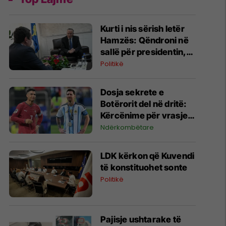
​Kurti i nis sërish letër
Hamzës: Qëndroni në
sallë për presidentin,
ua japim kryetarin e
Politikë
Kuvendit
Dosja sekrete e
Botërorit del në dritë:
Kërcënime për vrasje
ndaj Ronaldos dhe
Ndërkombëtare
Messit
LDK kërkon që Kuvendi
të konstituohet sonte
Politikë
Pajisje ushtarake të