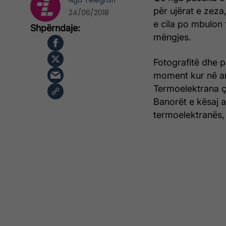
Nga
Telegrafi
për ujërat e zeza
24/06/2018
e cila po mbulon 
mëngjes.
Fotografitë dhe 
moment kur në a
Termoelektrana 
Banorët e kësaj 
termoelektranës,