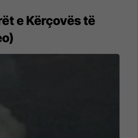
rët e Kërçovës të
eo)