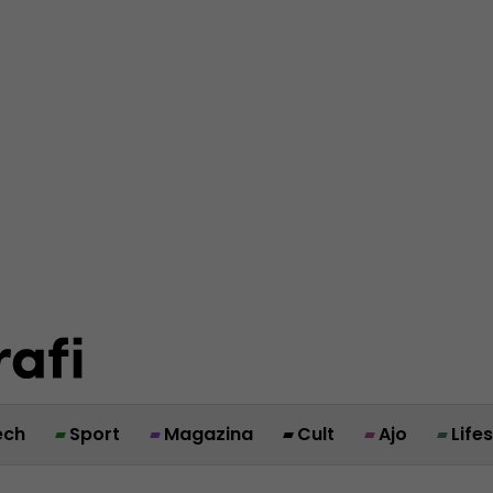
ech
Sport
Magazina
Cult
Ajo
Life