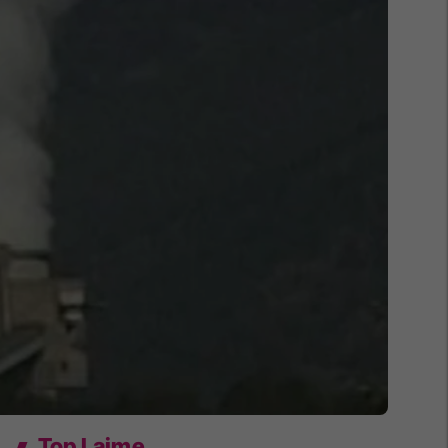
Top Lajme