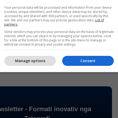
Your personal data will be processed and information from your device
(cookies, unique identifiers, and other device data) may be stored by,
accessed by and shared with 369 partners, or used specifically by this
site. We and our partners may use precise geolocation data.
List of
partners.
Some vendors may process your personal data on the basis of legitimate
interest, which you can object to by managing your options below. Look
for a link at the bottom of this page or in the site menu to manage or
withdraw consent in privacy and cookie settings.
Manage options
Consent