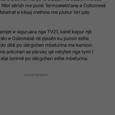
, filloi sërish me punë Termoelektrana e Osllomesë
fshatrat e kësaj rrethine me pluhur hiri çdo
pamjet e siguruara nga TV21, kanë kapur një
nën e Osllomesë në pjesën ku punon edhe
çdo ditë po dërgohen mbeturina me kamion.
ane ankohen se përveç që mbyten nga tymi i
 atje tanimë po dërgohen edhe mbeturina.