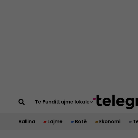
Të Fundit
Lajme lokale
Ballina
Lajme
Botë
Ekonomi
T