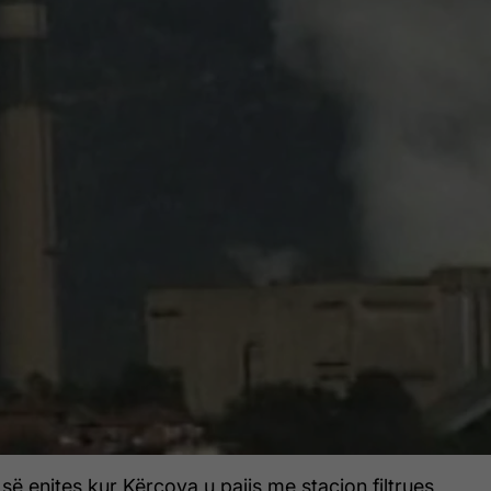
së enjtes kur Kërçova u pajis me stacion filtrues