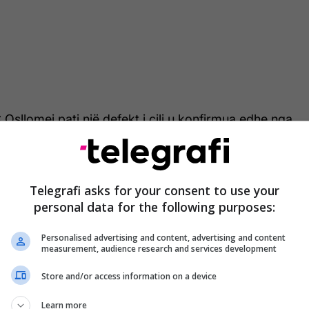
 Osllomej pati një defekt i cili u konfirmua edhe nga
uke njoftuar se e kanë ndërprerë punën. Mirëpo
oftim, ata sërish kanë filluar me punë. Kjo
ntalisht punon pa filtra.
Telegrafi asks for your consent to use your
personal data for the following purposes:
ershori stacioni për matjen e nivelit të ndotjes së
hëna për Kërçovën.
Personalised advertising and content, advertising and content
measurement, audience research and services development
Store and/or access information on a device
Learn more