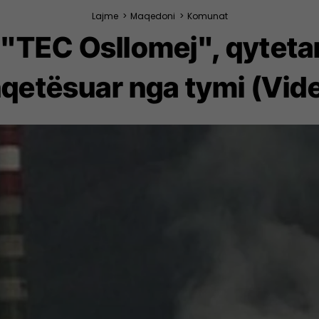
Lajme
>
Maqedoni
>
Komunat
 "TEC Osllomej", qyteta
qetësuar nga tymi (Vid