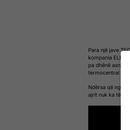
Para një jave TEC
kompania ELEM, d
pa dhënë asnjë nj
termocentral mome
Ndërsa që nga 1 q
ajrit nuk ka të d