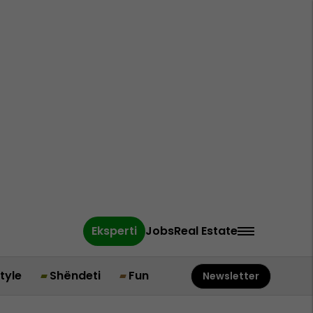
Eksperti
Jobs
Real Estate
style
Shëndeti
Fun
Newsletter