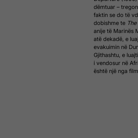
dëmtuar – tregon 
faktin se do të vd
dobishme te
The 
anije të Marinës
atë dekadë, e lua
evakuimin në Dunk
Gjithashtu, e luaj
i vendosur në Afr
është një nga fil