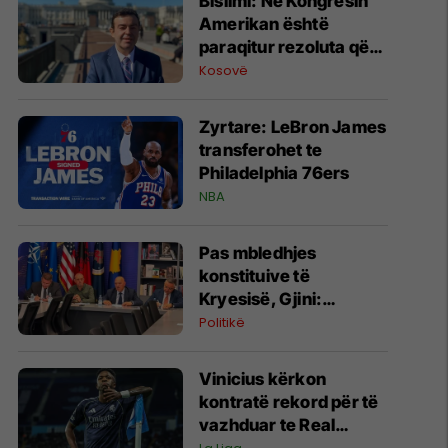
Bislimi: Në Kongresin
Amerikan është
paraqitur rezoluta që
kundërshton mbajtjen
Kosovë
e Asamblesë
Parlamentare të
Zyrtare: LeBron James
OSBE-së në Beograd
transferohet te
Philadelphia 76ers
NBA
Pas mbledhjes
konstituive të
Kryesisë, Gjini:
Gjashtë pikat e
Politikë
Aleancës janë të
panegociueshme
Vinicius kërkon
kontratë rekord për të
vazhduar te Real