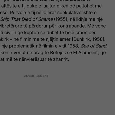
aftësitë e tij duke e luajtur dikën që pajtohet me
esë. Përvoja e tij në lojërat spekulative ishte e
Ship That Died of Shame
(1955), në lidhje me një
 Mbretërore të përdorur për kontrabandë. Më vonë
jti civilin që kupton se duhet të bëjë çmos për
irk – në filmin me të njëjtin emër [Dunkirk, 1958].
ti një problematik në filmin e vitit 1958,
Sea of Sand
,
ikën e Veriut në prag të Betejës së El Alameinit, që
mat më të nënvlerësuar të zhanrit.