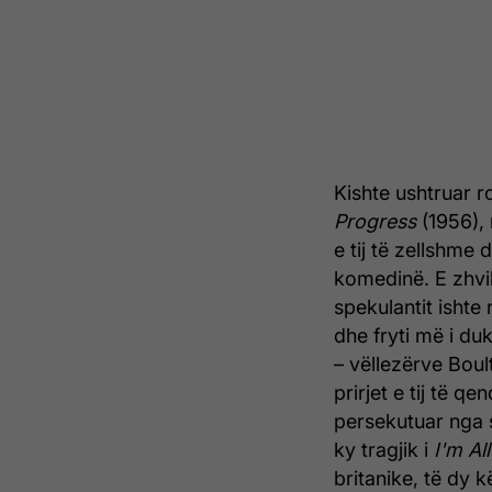
Kishte ushtruar ro
Progress
(1956), 
e tij të zellshme
komedinë. E zhvill
spekulantit ishte
dhe fryti më i duk
– vëllezërve Boul
prirjet e tij të q
persekutuar nga s
ky tragjik i
I'm Al
britanike, të dy 