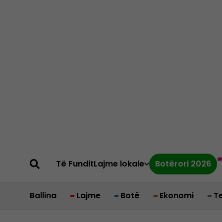
Të Fundit
Lajme lokale
Botërori 2026
Ballina
Lajme
Botë
Ekonomi
T