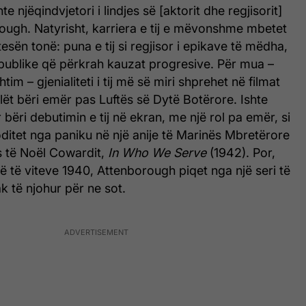
te njëqindvjetori i lindjes së [aktorit dhe regjisorit]
ough. Natyrisht, karriera e tij e mëvonshme mbetet
sën tonë: puna e tij si regjisor i epikave të mëdha,
urë publike që përkrah kauzat progresive. Për mua –
im – gjenialiteti i tij më së miri shprehet në filmat
lët bëri emër pas Luftës së Dytë Botërore. Ishte
 bëri debutimin e tij në ekran, me një rol pa emër, si
ditet nga paniku në një anije të Marinës Mbretërore
ës të Noël Cowardit,
In Who We Serve
(1942). Por,
ë të viteve 1940, Attenborough piqet nga një seri të
 të njohur për ne sot.