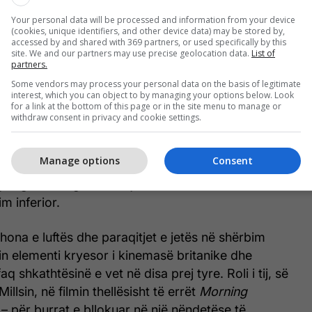
, e luajti një njeri të akuzuar gabimisht për vrasje:
Your personal data will be processed and information from your device
tema kundër dënimit me vdekje.
(cookies, unique identifiers, and other device data) may be stored by,
accessed by and shared with 369 partners, or used specifically by this
site. We and our partners may use precise geolocation data.
List of
dy filma ku, pavarësisht se ishte në mesin e të 20-
partners.
 e adoleshentëve.
The Guinea Pig
(1948) sot duket
Some vendors may process your personal data on the basis of legitimate
ent historik: Attenborough luan djalin e një
interest, which you can object to by managing your options below. Look
for a link at the bottom of this page or in the site menu to manage or
n bursën për një shkollë publike. Ai përputhet me
withdraw consent in privacy and cookie settings.
të një fabul e progresit social. Më pas bëri një
list, te
Boys in Brown
(1949), për jetën në shërbim
Manage options
Consent
ashtu edhe ky film ka vlerë historike dhe, me aktorin
jë nga të burgosurit e tjerë, vështirë se mund të
im inferior.
ehona e luftës dhe paraqitjet e jetës në shërbim
n elementi kryesor i kinemasë britanike dhe
 shkathtësinë e vet në disa prej tyre. Roli i tij, së
lsin, në filmin thellësisht të errët
Morning
– për burrat e bllokuar në një nëndetëse të