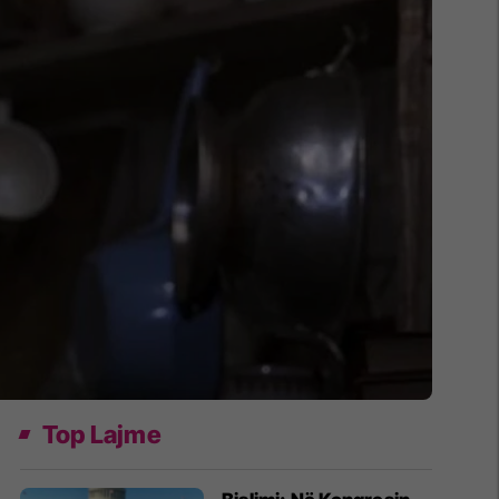
Top Lajme