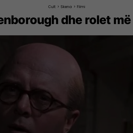
Cult
>
Skena
>
Filmi
enborough dhe rolet më të