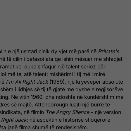
lin e një ushtari cinik dy vjet më parë në
Private's
në të cilin i befasoi ata që ishin mësuar me shfaqjet
 dramatike, duke shfaqur një talent serioz për
oi më tej atë talent: mishërimi i tij më i mirë i
 në
I'm All Right Jack
(1959), një kryevepër absolute
shëm i lidhjes së tij të gjatë me dyshe e regjisorëve
ting. Në vitin 1960, dhe ndoshta në kundërshtim me
endrës së majtë, Attenborough luajti një burrë të
indikata, në filmin
The Angry Silence
– një version
l Right Jack
: në aspektin e historisë shoqërore
këta janë filma shumë të rëndësishëm.