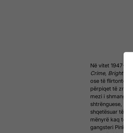
Në vitet 1947-48 lu
Crime
,
Brighton 
ose të flirtonte m
përpiqet të zmbra
mezi i shmanget x
shtrënguese, që nx
shqetësuar të bre
mënyrë kaq të mi
gangsteri Pinkie, 