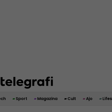
ech
Sport
Magazina
Cult
Ajo
Life