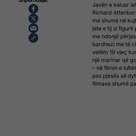
Javën e kaluar ish
Richard Attenbor
më shumë në kujte
jeta e tij si fig
me ndonjë përjasht
bardhezi me të ci
vetëm 19 vjeç kur
një marinar që go
– në filmin e luft
pas pjesës së dyt
filmave shumë pak