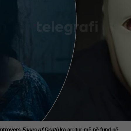
kontrovers
Faces of Death
ka arritur më në fund në