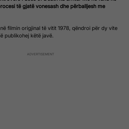
procesi të gjatë vonesash dhe përballjesh me
në filmin origjinal të vitit 1978, qëndroi për dy vite
të publikohej këtë javë.