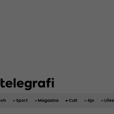
ech
Sport
Magazina
Cult
Ajo
Life