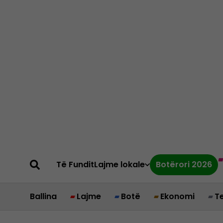
Të Fundit
Lajme lokale
Botërori 2026
Ballina
Lajme
Botë
Ekonomi
T