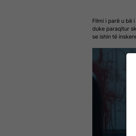
Filmi i parë u bë
duke paraqitur s
se ishin të inske