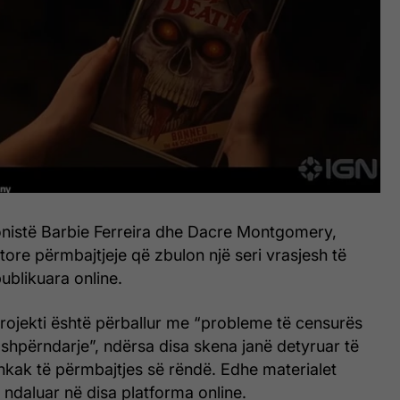
onistë Barbie Ferreira dhe Dacre Montgomery,
ore përmbajtjeje që zbulon një seri vrasjesh të
publikuara online.
 projekti është përballur me “probleme të censurës
shpërndarje”, ndërsa disa skena janë detyruar të
hkak të përmbajtjes së rëndë. Edhe materialet
ndaluar në disa platforma online.