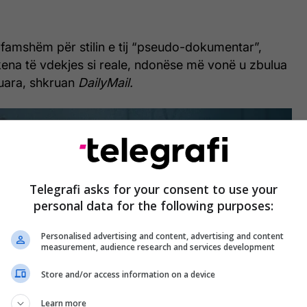
 i famshëm për stilin e tij “pseudo-dokumentar”,
kena të vdekjes si reale, ndonëse më vonë u zbulua
nuara, shkruan
DailyMail.
Telegrafi asks for your consent to use your
personal data for the following purposes:
Personalised advertising and content, advertising and content
measurement, audience research and services development
Store and/or access information on a device
Learn more