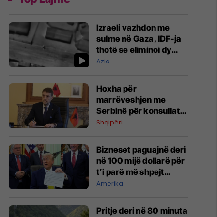
Izraeli vazhdon me
sulme në Gaza, IDF-ja
thotë se eliminoi dy
komandantë të
Azia
Hamasit
Hoxha për
marrëveshjen me
Serbinë për konsullatat
në Shkodër dhe
Shqipëri
Bujanoc: Interesi
kombëtar mbi
Bizneset paguajnë deri
emocionet historike
në 100 mijë dollarë për
t’i parë më shpejt
postimet e Trumpit
Amerika
Pritje deri në 80 minuta