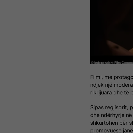
Filmi, me protag
ndjek një moderat
rikrijuara dhe të 
Sipas regjisorit,
dhe ndërhyrje në 
shkurtohen për s
promovuese janë 