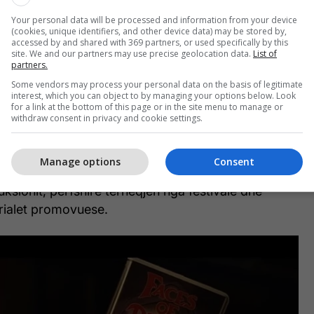
Your personal data will be processed and information from your device
(cookies, unique identifiers, and other device data) may be stored by,
accessed by and shared with 369 partners, or used specifically by this
site. We and our partners may use precise geolocation data.
List of
partners.
hkak të përmbajtjes së tij të diskutueshme, ai u
Some vendors may process your personal data on the basis of legitimate
interest, which you can object to by managing your options below. Look
nde si Mbretëria e Bashkuar, Gjermania, Australia
for a link at the bottom of this page or in the site menu to manage or
withdraw consent in privacy and cookie settings.
 duke u kthyer në një nga titujt më të famshëm të
Manage options
Consent
 të Daniel Goldhaber, u përball me pengesa që nga
ksionit, përfshirë tërheqjen nga festivale dhe
rialet promovuese.