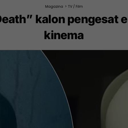
Magazina
>
TV / Film
 Death” kalon pengesat e
kinema