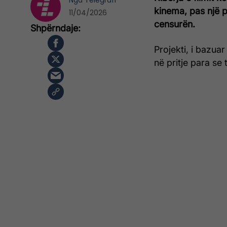
Nga
Telegrafi
kinema, pas një 
11/04/2026
censurën.
Projekti, i bazuar 
në pritje para se 