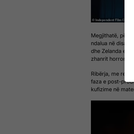
Megjithatë, për s
ndalua në disa ve
dhe Zelanda e Re,
zhanrit horror.
Ribërja, me regji
faza e post-produ
kufizime në mate