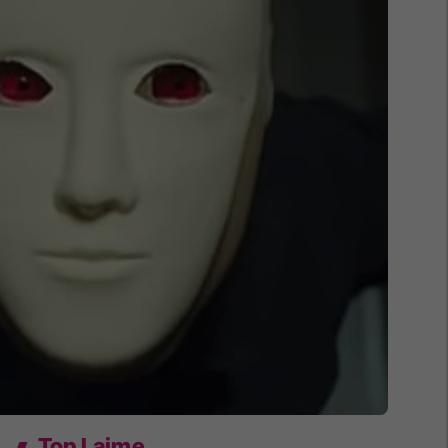
Top Lajme