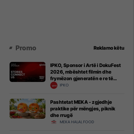
Promo
Reklamo këtu
IPKO, Sponsor i Artë i DokuFest
2026, mbështet filmin dhe
frymëzon gjeneratën e re të
krijuesve
IPKO
Pashtetat MEKA - zgjedhje
praktike për mëngjes, piknik
dhe rrugë
MEKA HALAL FOOD