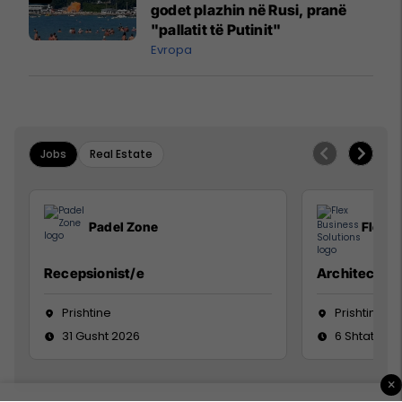
godet plazhin në Rusi, pranë
"pallatit të Putinit"
Evropa
Jobs
Real Estate
Padel Zone
Flex B
Recepsionist/e
Architect
Prishtine
Prishtinë
31 Gusht 2026
6 Shtator 2
×