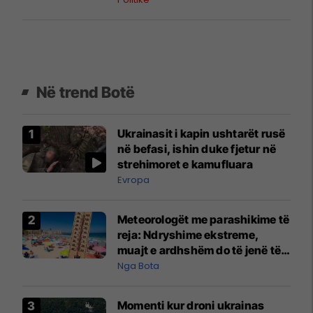
Në trend Botë
Ukrainasit i kapin ushtarët rusë
në befasi, ishin duke fjetur në
strehimoret e kamufluara
Evropa
Meteorologët me parashikime të
reja: Ndryshime ekstreme,
muajt e ardhshëm do të jenë të
pazakontë
Nga Bota
Momenti kur droni ukrainas