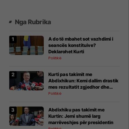
Nga Rubrika
A do të mbahet sot vazhdimi i
seancës konstituive?
Deklarohet Kurti
Politikë
Kurti pas takimit me
Abdixhikun: Kemi dallim drastik
mes rezultatit zgjedhor dhe
kërkesave të LDK-së
Politikë
Abdixhiku pas takimit me
Kurtin: Jemi shumë larg
marrëveshjes për presidentin
Politikë