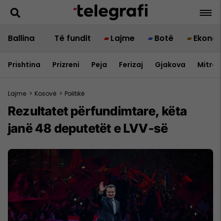
Ballina
Të fundit
Lajme
Botë
Ekono
Prishtina
Prizreni
Peja
Ferizaj
Gjakova
Mitrov
Lajme
>
Kosovë
>
Politikë
Rezultatet përfundimtare, këta
janë 48 deputetët e LVV-së