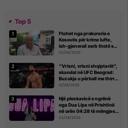
Top 5
Ftohet nga prokuroria e
Kosovës për krime lufte,
ish-gjenerali serb thotë se
dikush e tradhtoi në
02/08/2026
Beograd
“Vrisni, vrisni shqiptarët”,
skandal në UFC Beograd:
Buzukja u përball me thirrje
anti-shqiptare nga
01/08/2026
tribunat
Një pleskavicë e ngrënë
nga Dua Lipa në Prishtinë
në orën 04:28 të mëngjesit
- dhe bota digjitale serbe
03/08/2026
shpall gjendjen e luftës