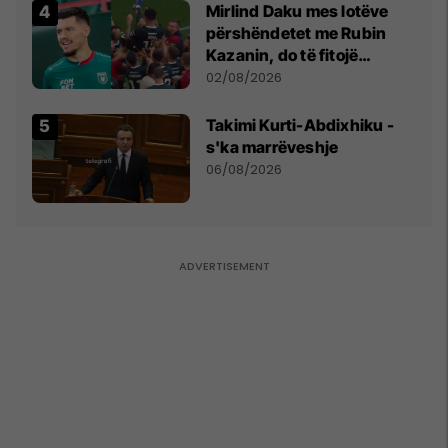
Mirlind Daku mes lotëve
përshëndetet me Rubin
Kazanin, do të fitojë
miliona te Spartak Moska
02/08/2026
Takimi Kurti-Abdixhiku -
s'ka marrëveshje
06/08/2026