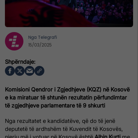
Nga
Telegrafi
15/03/2025
Komisioni Qendror i Zgjedhjeve (KQZ) në Kosovë
e ka miratuar të shtunën rezultatin përfundimtar
të zgjedhjeve parlamentare të 9 shkurti
Nga rezultatet e kandidatëve, që do të jenë
deputetë të ardhshëm të Kuvendit të Kosovës,
njeriu më i votuar në Kosovë është
Albin Kurti
me