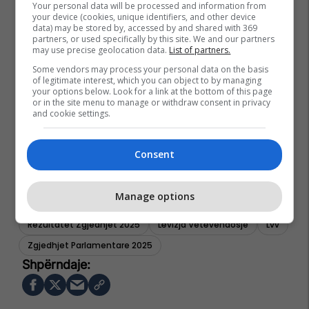
Your personal data will be processed and information from
your device (cookies, unique identifiers, and other device
data) may be stored by, accessed by and shared with 369
partners, or used specifically by this site. We and our partners
may use precise geolocation data.
List of partners.
Some vendors may process your personal data on the basis
of legitimate interest, which you can object to by managing
your options below. Look for a link at the bottom of this page
or in the site menu to manage or withdraw consent in privacy
and cookie settings.
Consent
Manage options
Rezultatet Zgjedhjet 2025
Lëvizja Vetëvendosje
Lvv
Zgjedhjet Parlamentare 2025