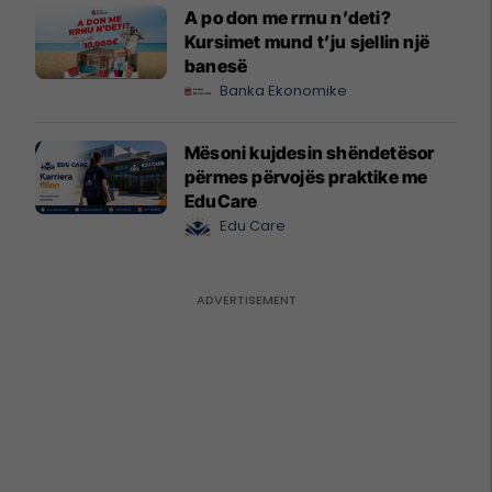
A po don me rrnu n’deti?
Kursimet mund t’ju sjellin një
banesë
Banka Ekonomike
Mësoni kujdesin shëndetësor
përmes përvojës praktike me
EduCare
Edu Care