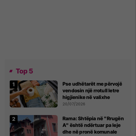
Top 5
Pse udhëtarët me përvojë
vendosin një rrotull letre
higjienike në valixhe
20/07/2026
Rama: Shtëpia në "Rrugën
A" është ndërtuar pa leje
dhe në pronë komunale