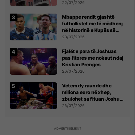
22/07/2026
Mbappe rendit gjashtë
futbollistët më të mëdhenj
në historinë e Kupës së
Botës, Messi mbetet i dyti
23/07/2026
Fjalët e para të Joshuas
pas fitores me nokaut ndaj
Kristian Prengës
26/07/2026
Vetëm dy raunde dhe
miliona euro në xhep,
zbulohet sa fituan Joshua
e Prenga
26/07/2026