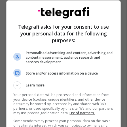
Telegrafi asks for your consent to use
Albon Xhemaili
Besnik Emshiu
Komuna E Bogovinës
your personal data for the following
Zgjedhjet Lokale - Mk
Bdi
purposes:
Personalised advertising and content, advertising and
content measurement, audience research and
services development
Store and/or access information on a device
Learn more
Your personal data will be processed and information from
your device (cookies, unique identifiers, and other device
data) may be stored by, accessed by and shared with 369
partners, or used specifically by this site. We and our partners
may use precise geolocation data.
List of partners.
Some vendors may process your personal data on the basis
of legitimate interest, which you can object to by managing