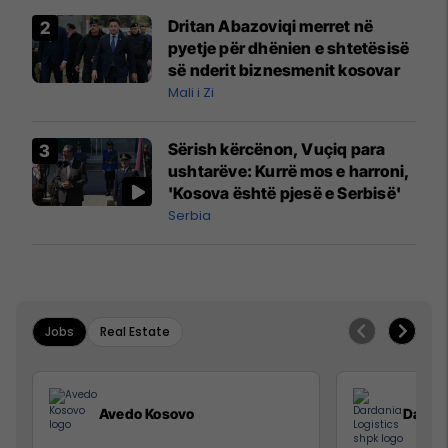
Dritan Abazoviqi merret në
pyetje për dhënien e shtetësisë
së nderit biznesmenit kosovar
Mali i Zi
Sërish kërcënon, Vuçiq para
ushtarëve: Kurrë mos e harroni,
'Kosova është pjesë e Serbisë'
Serbia
Jobs
Real Estate
Avedo Kosovo
Dardan