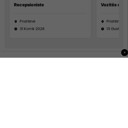
Recepsioniste
Vozitës me K
Prishtinë
Prishtinë
31 Korrik 2026
13 Gusht 20
×