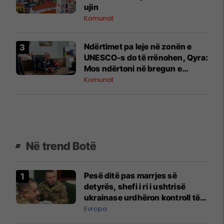
ujin
Komunat
Ndërtimet pa leje në zonën e
UNESCO-s do të rrënohen, Qyra:
Mos ndërtoni në bregun e
Liqenit të Ohrit
Komunat
Në trend Botë
Pesë ditë pas marrjes së
detyrës, shefi i ri i ushtrisë
ukrainase urdhëron kontroll të
madh
Evropa