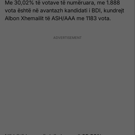
Me 30,02% të votave të numëruara, me 1.888
vota është në avantazh kandidati i BDI, kundrejt
Albon Xhemailit të ASH/AAA me 1183 vota.