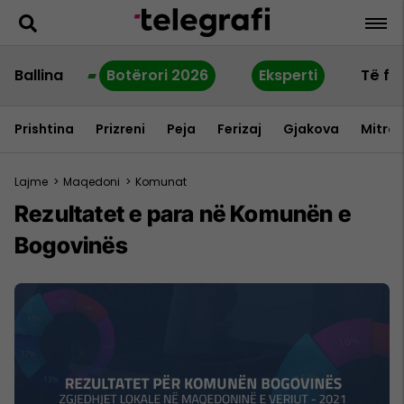
Ballina
Botërori 2026
Eksperti
Të fu
Prishtina
Prizreni
Peja
Ferizaj
Gjakova
Mitrov
Lajme
>
Maqedoni
>
Komunat
Rezultatet e para në Komunën e
Bogovinës