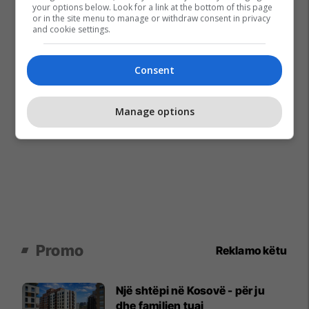
your options below. Look for a link at the bottom of this page
or in the site menu to manage or withdraw consent in privacy
and cookie settings.
Consent
Manage options
Promo
Reklamo këtu
Një shtëpi në Kosovë - për ju
dhe familjen tuaj