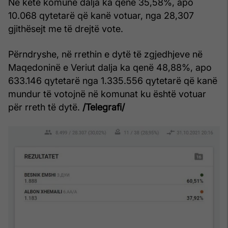
Në këtë komunë dalja ka qenë 35,58%, apo
10.068 qytetarë që kanë votuar, nga 28,307
gjithësejt me të drejtë vote.
Përndryshe, në rrethin e dytë të zgjedhjeve në
Maqedoninë e Veriut dalja ka qenë 48,88%, apo
633.146 qytetarë nga 1.335.556 qytetarë që kanë
mundur të votojnë në komunat ku është votuar
për rreth të dytë.
/Telegrafi/