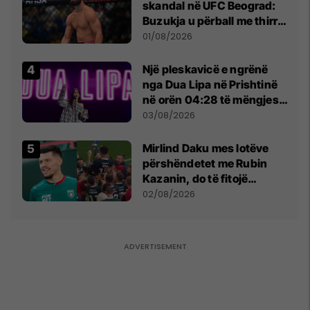
skandal në UFC Beograd:
Buzukja u përball me thirrje
anti-shqiptare nga
01/08/2026
tribunat
Një pleskavicë e ngrënë
nga Dua Lipa në Prishtinë
në orën 04:28 të mëngjesit
- dhe bota digjitale serbe
03/08/2026
shpall gjendjen e luftës
Mirlind Daku mes lotëve
përshëndetet me Rubin
Kazanin, do të fitojë
miliona te Spartak Moska
02/08/2026