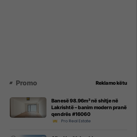
Promo
Reklamo këtu
Banesë 98.96m² në shitje në
Lakrishtë – banim modern pranë
qendrës #16060
Pro Real Estate