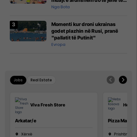
pazakontë
Nga Bota
Momenti kur droni ukrainas
godet plazhin në Rusi, pranë
"pallatit të Putinit"
Evropa
Jobs
Real Estate
Viva Fresh Store
Hebs 
Arkatar/e
Pizza Man
Xërxë
Prishtinë