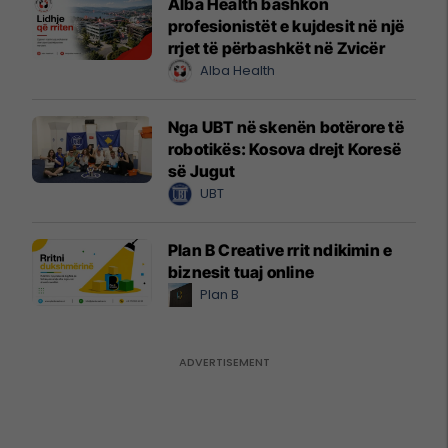
Alba Health bashkon
profesionistët e kujdesit në një
rrjet të përbashkët në Zvicër
Alba Health
Nga UBT në skenën botërore të
robotikës: Kosova drejt Koresë
së Jugut
UBT
Plan B Creative rrit ndikimin e
biznesit tuaj online
Plan B