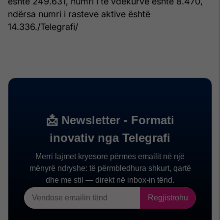
është 249.631, numri i të vdekurve është 8.470,
ndërsa numri i rasteve aktive është
14.336./Telegrafi/