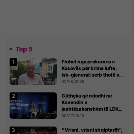
Top 5
Ftohet nga prokuroria e
Kosovës për krime lufte,
ish-gjenerali serb thotë se
dikush e tradhtoi në
02/08/2026
Beograd
Gjithçka që ndodhi në
Kuvendin e
jashtëzakonshëm të LDK-
së
30/07/2026
“Vrisni, vrisni shqiptarët”,