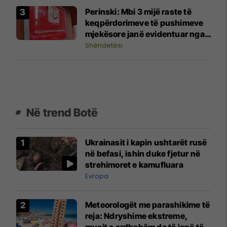
Perinski: Mbi 3 mijë raste të
keqpërdorimeve të pushimeve
mjekësore janë evidentuar nga
Fondi Shëndetësor
Shëndetësi
Në trend Botë
Ukrainasit i kapin ushtarët rusë
në befasi, ishin duke fjetur në
strehimoret e kamufluara
Evropa
Meteorologët me parashikime të
reja: Ndryshime ekstreme,
muajt e ardhshëm do të jenë të