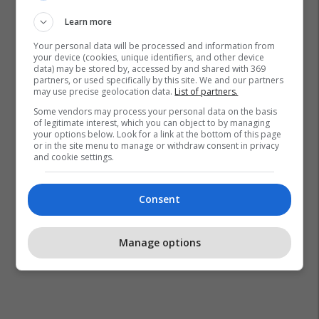
Ministria E Shëndetësisë - Mk
Learn more
Your personal data will be processed and information from
your device (cookies, unique identifiers, and other device
data) may be stored by, accessed by and shared with 369
partners, or used specifically by this site. We and our partners
may use precise geolocation data.
List of partners.
Some vendors may process your personal data on the basis
of legitimate interest, which you can object to by managing
your options below. Look for a link at the bottom of this page
or in the site menu to manage or withdraw consent in privacy
and cookie settings.
Consent
Manage options