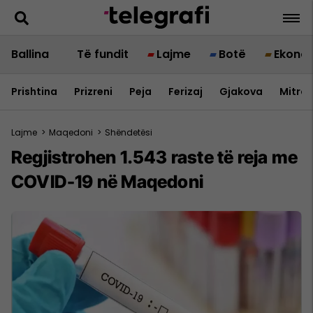
Ballina
Të fundit
Lajme
Botë
Ekono
Prishtina
Prizreni
Peja
Ferizaj
Gjakova
Mitrov
Lajme
>
Maqedoni
>
Shëndetësi
Regjistrohen 1.543 raste të reja me
COVID-19 në Maqedoni