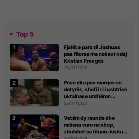
Top 5
Fjalët e para të Joshuas
pas fitores me nokaut ndaj
Kristian Prengës
26/07/2026
Pesë ditë pas marrjes së
detyrës, shefi i ri i ushtrisë
ukrainase urdhëron
kontroll të madh
26/07/2026
Vetëm dy raunde dhe
miliona euro në xhep,
zbulohet sa fituan Joshua
e Prenga
26/07/2026