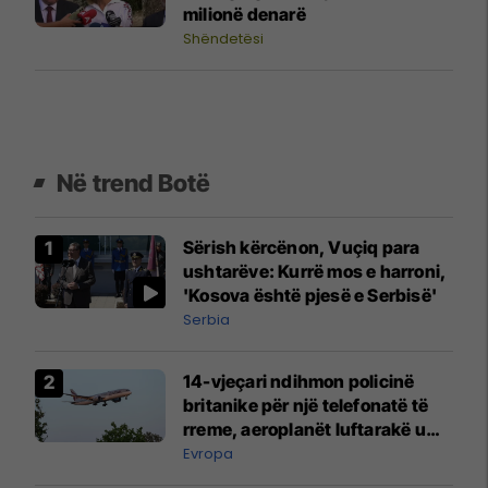
milionë denarë
Shëndetësi
Në trend Botë
Sërish kërcënon, Vuçiq para
ushtarëve: Kurrë mos e harroni,
'Kosova është pjesë e Serbisë'
Serbia
14-vjeçari ndihmon policinë
britanike për një telefonatë të
rreme, aeroplanët luftarakë u
ngritën në ajër për të
Evropa
interceptuar fluturaken e Qatar