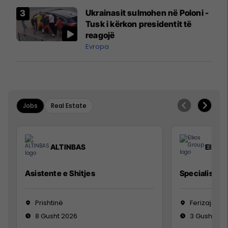
Airways që po shkonte drejt
Ukrainasit sulmohen në Poloni -
Mançesterit
Tusk i kërkon presidentit të
reagojë
Evropa
Jobs
Real Estate
ALTINBAS
Elkos
Asistente e Shitjes
Specialist Mi
Prishtinë
Ferizaj
8 Gusht 2026
3 Gusht 20