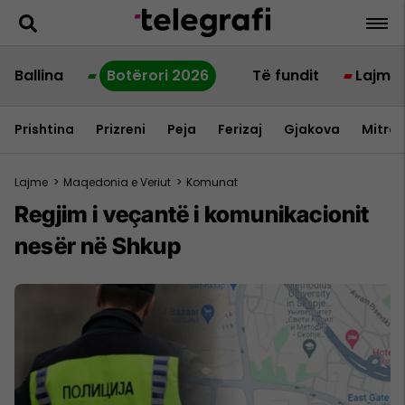
Ballina
Botërori 2026
Të fundit
Lajme
Prishtina
Prizreni
Peja
Ferizaj
Gjakova
Mitrov
Lajme
>
Maqedonia e Veriut
>
Komunat
Regjim i veçantë i komunikacionit
nesër në Shkup