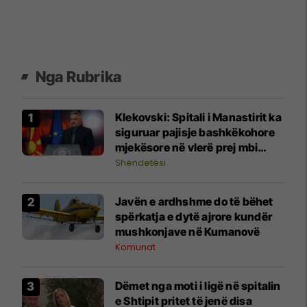
Nga Rubrika
Klekovski: Spitali i Manastirit ka
siguruar pajisje bashkëkohore
mjekësore në vlerë prej mbi
30,4 milionë denarë
Shëndetësi
Javën e ardhshme do të bëhet
spërkatja e dytë ajrore kundër
mushkonjave në Kumanovë
Komunat
Dëmet nga moti i ligë në spitalin
e Shtipit pritet të jenë disa