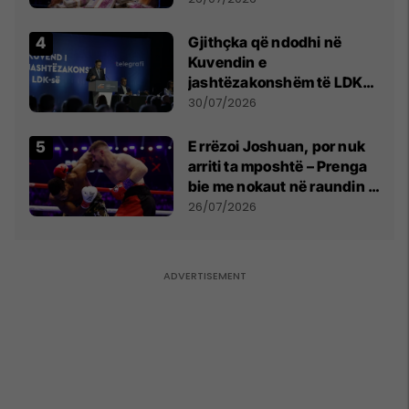
Gjithçka që ndodhi në
Kuvendin e
jashtëzakonshëm të LDK-
së
30/07/2026
E rrëzoi Joshuan, por nuk
arriti ta mposhtë – Prenga
bie me nokaut në raundin e
dytë
26/07/2026