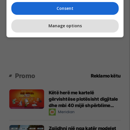
Consent
Manage options
Promo
Reklamo këtu
Këtë herë me kartelë
gërvishtëse plotësisht digjitale
dhe mbi 40 mijë shpërblime
instant!
Meridian
Zgjidhni një nga katër modelet