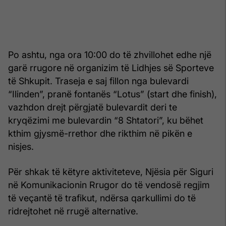
Po ashtu, nga ora 10:00 do të zhvillohet edhe një
garë rrugore në organizim të Lidhjes së Sporteve
të Shkupit. Traseja e saj fillon nga bulevardi
“Ilinden”, pranë fontanës “Lotus” (start dhe finish),
vazhdon drejt përgjatë bulevardit deri te
kryqëzimi me bulevardin “8 Shtatori”, ku bëhet
kthim gjysmë-rrethor dhe rikthim në pikën e
nisjes.
Për shkak të këtyre aktiviteteve, Njësia për Siguri
në Komunikacionin Rrugor do të vendosë regjim
të veçantë të trafikut, ndërsa qarkullimi do të
ridrejtohet në rrugë alternative.