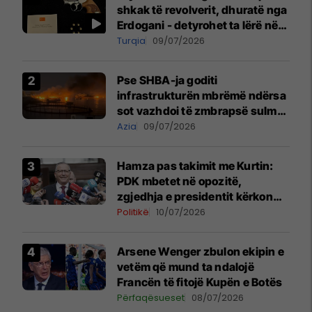
shkak të revolverit, dhuratë nga
Erdogani - detyrohet ta lërë në
një bazë ushtarake
Turqia
09/07/2026
Pse SHBA-ja goditi
infrastrukturën mbrëmë ndërsa
sot vazhdoi të zmbrapsë sulmet
iraniane
Azia
09/07/2026
Hamza pas takimit me Kurtin:
PDK mbetet në opozitë,
zgjedhja e presidentit kërkon
bashkëpunim me LVV-në
Politikë
10/07/2026
Arsene Wenger zbulon ekipin e
vetëm që mund ta ndalojë
Francën të fitojë Kupën e Botës
Përfaqësueset
08/07/2026