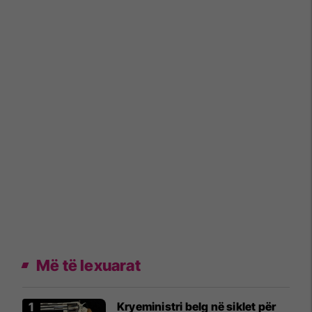
Më të lexuarat
Kryeministri belg në siklet për