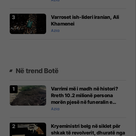
Varroset ish-lideri iranian, Ali
Khamenei
Azia
Në trend Botë
Varrimi më i madh në histori?
Rreth 10.2 milionë persona
morën pjesë në funeralin e
liderit të Iranit në 1989
Azia
Kryeministri belg në siklet për
shkak të revolverit, dhuratë nga