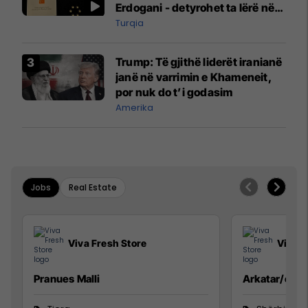
Erdogani - detyrohet ta lërë në
një bazë ushtarake
Turqia
Trump: Të gjithë liderët iranianë
janë në varrimin e Khameneit,
por nuk do t’i godasim
Amerika
Jobs
Real Estate
Viva Fresh Store
Viva F
Pranues Malli
Arkatar/e