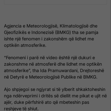
Agjencia e Meteorologjisë, Klimatologjisë dhe
Gjeofizikës e Indonezisë (BMKG) tha se pamja
ishte një fenomen i zakonshëm që lidhet me
optikën atmosferike.
“Fenomeni i parë në video është një dukuri e
zakonshme në atmosferë dhe lidhet me optikën
atmosferike”, tha Ida Pramuwardani, Drejtoreshë
në Detyrë e Meteorologjisë Publike në BMKG.
Ajo shpjegoi se ngjyrat si të ylberit shkaktoheshin
nga ndërveprimi i dritës së diellit me pikat e ujit në
ajër, duke përfshirë ato që mbeteshin pas
reshjeve të shiut.