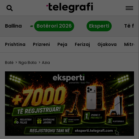
Ballina
Botërori 2026
Eksperti
Të fu
Prishtina
Prizreni
Peja
Ferizaj
Gjakova
Mitrov
Botë
>
Nga Bota
>
Azia