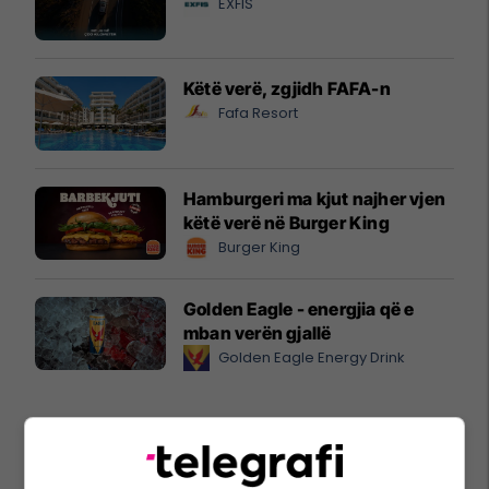
EXFIS
Këtë verë, zgjidh FAFA-n
Fafa Resort
Hamburgeri ma kjut najher vjen
këtë verë në Burger King
Burger King
Golden Eagle - energjia që e
mban verën gjallë
Golden Eagle Energy Drink