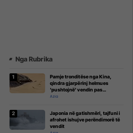
Nga Rubrika
Pamje tronditëse nga Kina,
qindra gjarpërinj helmues
'pushtojnë' vendin pas
përmbytjeve
Azia
Japonia në gatishmëri, tajfuni i
afrohet ishujve perëndimorë të
vendit
Azia