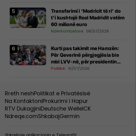
Transferimi i ‘Modricit të ri’ do
t’i kushtojë Real Madridit vetëm
60 milionë euro
Ndërkombëtare
08/07/2026
Kurti pas takimit me Hamzën:
Për Qeverinë përgjegjësia bie
mbi LVV-në, për presidentin
duhet bashkëpunim i të gjitha
Politikë
10/07/2026
partive
Rreth nesh
Politikat e Privatësisë
Na Kontaktoni
Prokurimi i Hapur
RTV Dukagjini
Deutsche Welle
ICK
Ndreqe.com
Shkabaj
Germin
Shkarkoje aplikacionin e Telegrafit