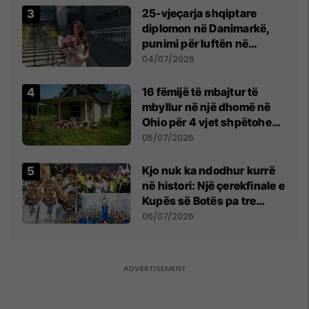
25-vjeçarja shqiptare
diplomon në Danimarkë,
punimi për luftën në
Kosovë vlerësohet me
04/07/2026
notën më të lartë
16 fëmijë të mbajtur të
mbyllur në një dhomë në
Ohio për 4 vjet shpëtohen -
tani ata i pret një sfidë e
05/07/2026
madhe
Kjo nuk ka ndodhur kurrë
në histori: Një çerekfinale e
Kupës së Botës pa tre
vendet legjendare të
06/07/2026
futbollit