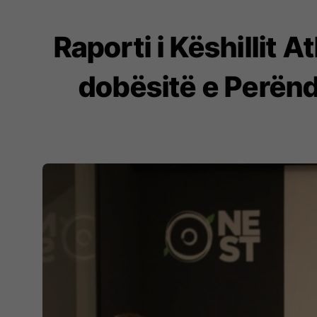
Raporti i Këshillit A
dobësitë e Perënd