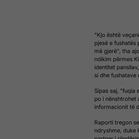
"Kjo është veçanër
pjesë e fushatës
më gjerë", tha aj
ndikim përmes Ki
identitet panslla
si dhe fushatave
Sipas saj, "fuqia
po i nënshtrohet 
informacionit të d
Raporti tregon se
ndryshme, duke k
partner i rëndësi