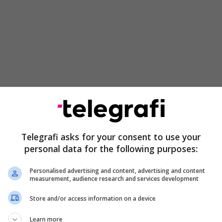
faqësues të trupit diplomatik në Mal të Zi, kjo
Telegrafi asks for your consent to use your
ormat botërore që ndikojnë në vendet e Ballkanit.
personal data for the following purposes:
inë e krizave që kanë kapluar botën dhe veçanërisht
Personalised advertising and content, advertising and content
measurement, audience research and services development
mor, Milica Pejanoviq - Gjurishiq theksoi se rajoni
 udhëkryq të tendencave të ndryshme gjeo-politike.
Store and/or access information on a device
Learn more
ale është në krizë dhe vlerat perëndimore janë në