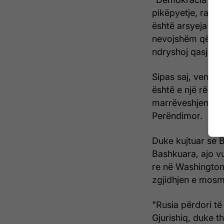
pikëpyetje, rajoni
është arsyeja pse
nevojshëm që NATO
ndryshoj qasjen e
Sipas saj, vendos
është e një rëndë
marrëveshjen për 
Perëndimor.
Duke kujtuar se B
Bashkuara, ajo vu
re në Washington 
zgjidhjen e mosm
"Rusia përdori të
Gjurishiq, duke th