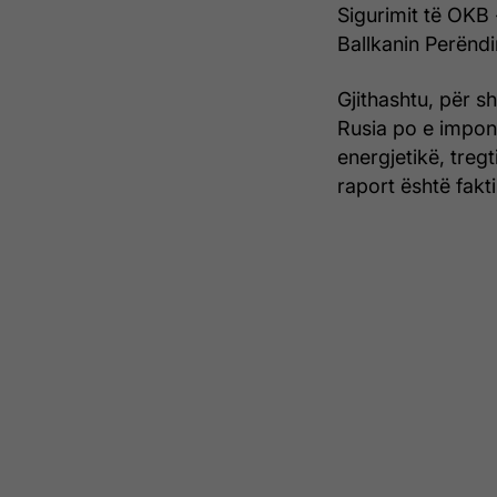
Sigurimit të OKB 
Ballkanin Perënd
Gjithashtu, për s
Rusia po e impon
energjetikë, treg
raport është fakti