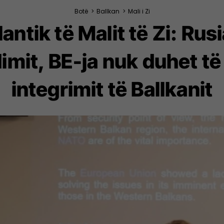
Botë
>
Ballkan
>
Mali i Zi
tlantik të Malit të Zi: Rus
imit, BE-ja nuk duhet të
integrimit të Ballkanit