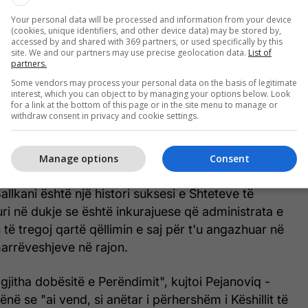
 është i prekshëm, siguria nuk është arritur. Kjo
Your personal data will be processed and information from your device
(cookies, unique identifiers, and other device data) may be stored by,
 raporti thekson rëndësinë se pse është i
accessed by and shared with 369 partners, or used specifically by this
 duhet të zhvillojë një vizion të ri dhe se BE-ja ta
site. We and our partners may use precise geolocation data.
List of
partners.
 saj",
vuri në dukje
Pejanoviq - Gjurishiq.
Some vendors may process your personal data on the basis of legitimate
interest, which you can object to by managing your options below. Look
ja e një dialogu efektiv midis SHBA-së dhe BE -së
for a link at the bottom of this page or in the site menu to manage or
withdraw consent in privacy and cookie settings.
sie kyçe, e cila do të rezultonte me një
një strategji të përbashkët në Ballkanin
Manage options
Consent
allkani është një histori suksesi e Shteteve të
ri në dukje se është inkurajuese që administrata e
të tregoj qartë qëllimin e saj për t'u angazhuar në
arrëveshjeve në rajon.
 gjitha dobësitë e Perëndimit", kujtoi Pejanoviq -
ënë se "ai vend, si anëtar i përhershëm i Këshillit të