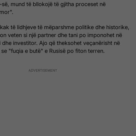
-së, mund të bllokojë të gjitha proceset në
imor".
hkak të lidhjeve të mëparshme politike dhe historike,
on veten si një partner dhe tani po imponohet në
ti dhe investitor. Ajo që theksohet veçanërisht në
 se "fuqia e butë" e Rusisë po fiton terren.