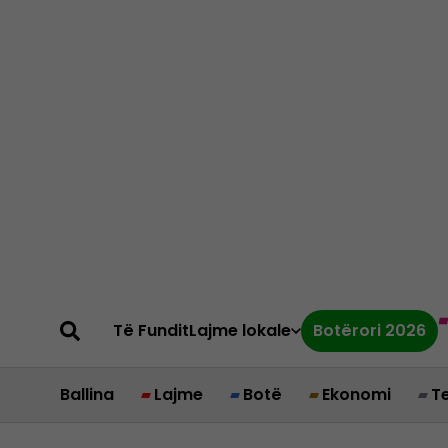
Të Fundit
Lajme lokale
Botërori 2026
Ballina
Lajme
Botë
Ekonomi
T