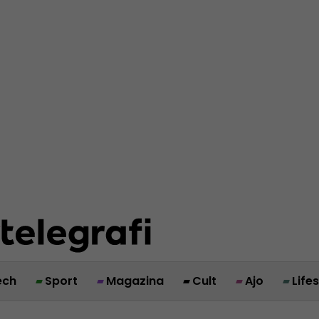
ech
Sport
Magazina
Cult
Ajo
Life