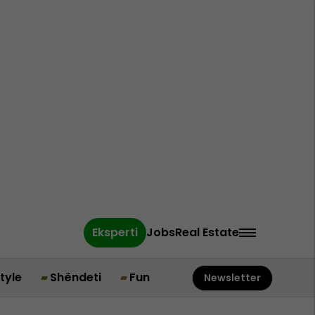
Eksperti
Jobs
Real Estate
style
Shëndeti
Fun
Newsletter