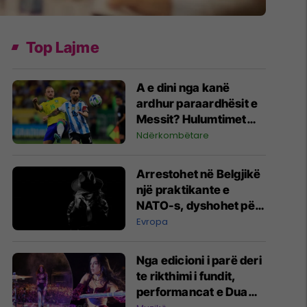
Top Lajme
A e dini nga kanë
ardhur paraardhësit e
Messit? Hulumtimet
zbulojnë detaje të
Ndërkombëtare
panjohura që e lidhin
edhe me Brazilin
Arrestohet në Belgjikë
një praktikante e
NATO-s, dyshohet për
spiunazh
Evropa
Nga edicioni i parë deri
te rikthimi i fundit,
performancat e Dua