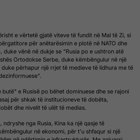
isht e vërtetë gjatë viteve të fundit në Mal të Zi, si
 përgatitore për anëtarësimin e plotë në NATO dhe
o, duke vënë në dukje se "Rusia po e ushtron atë
shës Ortodokse Serbe, duke këmbëngulur në një
v, duke përhapur një rrjet të medieve të lidhura me të
 dezinformuese".
 e butë" e Rusisë po bëhet dominuese dhe se rajoni
asaj për shkak të institucioneve të dobëta,
obët dhe nivelit të ulët të medias.
, ndryshe nga Rusia, Kina ka një qasje të
ëmbëngulur në ekonomi, për t'u shfaqur si një
shëm në ndërtimin e infrastrukturës. Me zgjuarsi