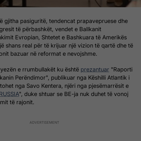
ë gjitha pasiguritë, tendencat prapavepruese dhe
gresit të përbashkët, vendet e Ballkanit
kimit Evropian, Shtetet e Bashkuara të Amerikës
 shans real për të krijuar një vizion të qartë dhe të
jonit bazuar në reformat e nevojshme.
tryezën e rrumbullakët ku është
prezantuar
"Raporti
lkanin Perëndimor", publikuar nga Këshilli Atlantik i
ejtohet nga Savo Kentera, njëri nga pjesëmarrësit e
RUSSIA
", duke shtuar se BE-ja nuk duhet të vonoj
mit të rajonit.