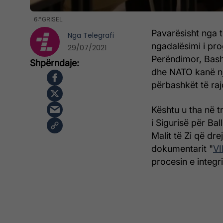
6:"GRISEL
Pavarësisht nga t
Nga
Telegrafi
ngadalësimi i pro
29/07/2021
Perëndimor, Bash
dhe NATO kanë një
përbashkët të ra
Kështu u tha në 
i Sigurisë për Bal
Malit të Zi që dr
dokumentarit "
VI
procesin e integri