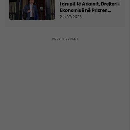
i grupit të Arkanit, Drejtori i
Ekonomisë në Prizren
mohon pretendimet
24/07/2026