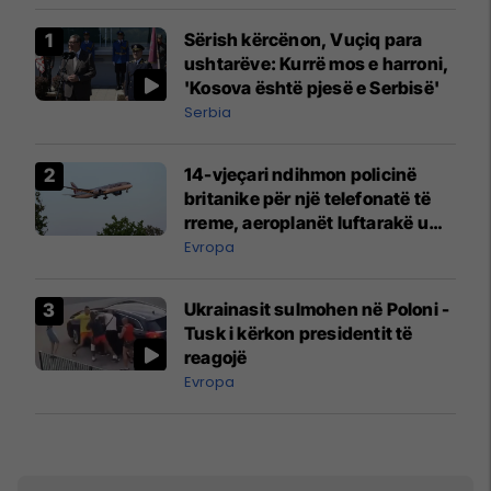
Sërish kërcënon, Vuçiq para
ushtarëve: Kurrë mos e harroni,
'Kosova është pjesë e Serbisë'
Serbia
14-vjeçari ndihmon policinë
britanike për një telefonatë të
rreme, aeroplanët luftarakë u
ngritën në ajër për të
Evropa
interceptuar fluturaken e Qatar
Airways që po shkonte drejt
Ukrainasit sulmohen në Poloni -
Mançesterit
Tusk i kërkon presidentit të
reagojë
Evropa