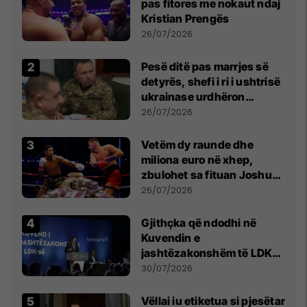
pas fitores me nokaut ndaj
Kristian Prengës
26/07/2026
Pesë ditë pas marrjes së
detyrës, shefi i ri i ushtrisë
ukrainase urdhëron
kontroll të madh
26/07/2026
Vetëm dy raunde dhe
miliona euro në xhep,
zbulohet sa fituan Joshua
e Prenga
26/07/2026
Gjithçka që ndodhi në
Kuvendin e
jashtëzakonshëm të LDK-
së
30/07/2026
Vëllai iu etiketua si pjesëtar