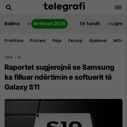
Ballina
Botërori 2026
Të fundit
Lajme
Prishtina
Prizreni
Peja
Ferizaj
Gjakova
Mitrov
Tech
>
AI
Raportet sugjerojnë se Samsung
ka filluar ndërtimin e softuerit të
Galaxy S11