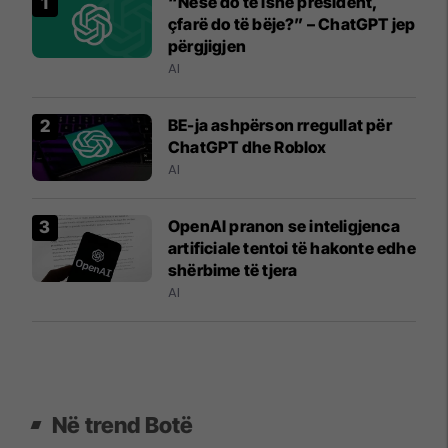
“Nëse do të ishe president,
çfarë do të bëje?” – ChatGPT jep
përgjigjen
AI
BE-ja ashpërson rregullat për
ChatGPT dhe Roblox
AI
OpenAI pranon se inteligjenca
artificiale tentoi të hakonte edhe
shërbime të tjera
AI
Në trend Botë