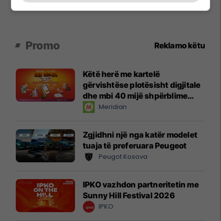
Promo
Reklamo këtu
Këtë herë me kartelë
gërvishtëse plotësisht digjitale
dhe mbi 40 mijë shpërblime
instant!
Meridian
Zgjidhni një nga katër modelet
tuaja të preferuara Peugeot
Peugot Kosova
IPKO vazhdon partneritetin me
Sunny Hill Festival 2026
IPKO