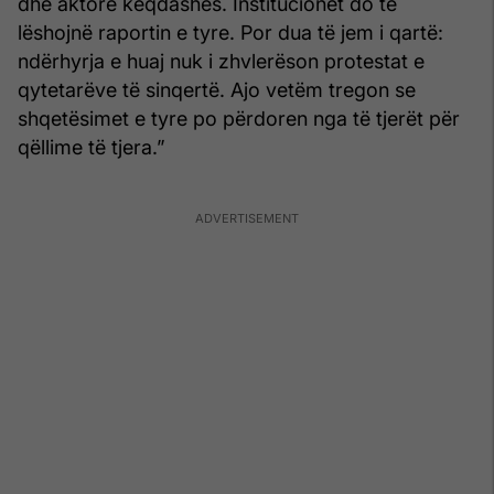
dhe aktorë keqdashës. Institucionet do të
lëshojnë raportin e tyre. Por dua të jem i qartë:
ndërhyrja e huaj nuk i zhvlerëson protestat e
qytetarëve të sinqertë. Ajo vetëm tregon se
shqetësimet e tyre po përdoren nga të tjerët për
qëllime të tjera.”