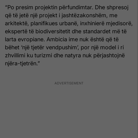
“Po presim projektin përfundimtar. Dhe shpresoj
që të jetë një projekt i jashtëzakonshëm, me
arkitektë, planifikues urbanë, inxhinierë mjedisorë,
ekspertë të biodiversitetit dhe standardet më të
larta evropiane. Ambicia ime nuk është që të
bëhet ‘një tjetër vendpushim’, por një model i ri
zhvillimi ku turizmi dhe natyra nuk përjashtojnë
njëra-tjetrën.”