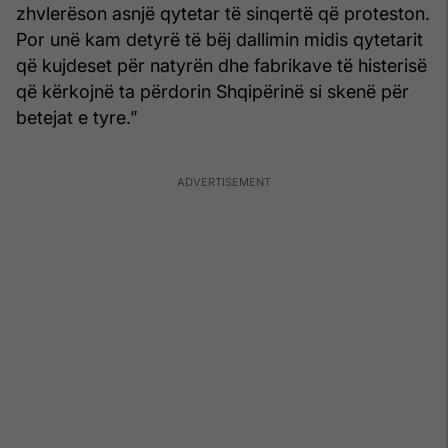
zhvlerëson asnjë qytetar të sinqertë që proteston.
Por unë kam detyrë të bëj dallimin midis qytetarit
që kujdeset për natyrën dhe fabrikave të histerisë
që kërkojnë ta përdorin Shqipërinë si skenë për
betejat e tyre.”