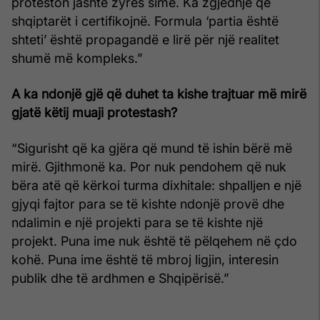
proteston jashtë zyrës sime. Ka zgjedhje që
shqiptarët i certifikojnë. Formula ‘partia është
shteti’ është propagandë e lirë për një realitet
shumë më kompleks.”
A ka ndonjë gjë që duhet ta kishe trajtuar më mirë
gjatë këtij muaji protestash?
“Sigurisht që ka gjëra që mund të ishin bërë më
mirë. Gjithmonë ka. Por nuk pendohem që nuk
bëra atë që kërkoi turma dixhitale: shpalljen e një
gjyqi fajtor para se të kishte ndonjë provë dhe
ndalimin e një projekti para se të kishte një
projekt. Puna ime nuk është të pëlqehem në çdo
kohë. Puna ime është të mbroj ligjin, interesin
publik dhe të ardhmen e Shqipërisë.”