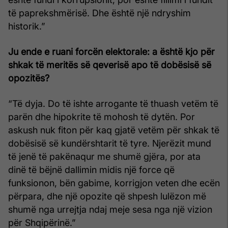
të paprekshmërisë. Dhe është një ndryshim
historik.”
Ju ende e ruani forcën elektorale: a është kjo për
shkak të meritës së qeverisë apo të dobësisë së
opozitës?
“Të dyja. Do të ishte arrogante të thuash vetëm të
parën dhe hipokrite të mohosh të dytën. Por
askush nuk fiton për kaq gjatë vetëm për shkak të
dobësisë së kundërshtarit të tyre. Njerëzit mund
të jenë të pakënaqur me shumë gjëra, por ata
dinë të bëjnë dallimin midis një force që
funksionon, bën gabime, korrigjon veten dhe ecën
përpara, dhe një opozite që shpesh lulëzon më
shumë nga urrejtja ndaj meje sesa nga një vizion
për Shqipërinë.”