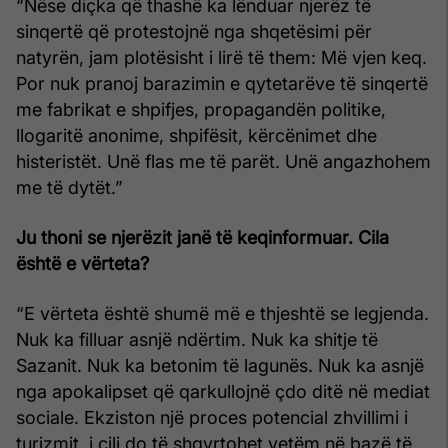
“Nëse diçka që thashë ka lënduar njerëz të
sinqertë që protestojnë nga shqetësimi për
natyrën, jam plotësisht i lirë të them: Më vjen keq.
Por nuk pranoj barazimin e qytetarëve të sinqertë
me fabrikat e shpifjes, propagandën politike,
llogaritë anonime, shpifësit, kërcënimet dhe
histeristët. Unë flas me të parët. Unë angazhohem
me të dytët.”
Ju thoni se njerëzit janë të keqinformuar. Cila
është e vërteta?
“E vërteta është shumë më e thjeshtë se legjenda.
Nuk ka filluar asnjë ndërtim. Nuk ka shitje të
Sazanit. Nuk ka betonim të lagunës. Nuk ka asnjë
nga apokalipset që qarkullojnë çdo ditë në mediat
sociale. Ekziston një proces potencial zhvillimi i
turizmit, i cili do të shqyrtohet vetëm në bazë të