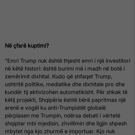
Në çfarë kuptimi?
“Emri Trump nuk është thjesht emri i një investitori
në këtë histori: është burimi më i madh në botë i
zemërimit dixhital. Kudo që shfaqet Trump,
ushtritë politike, mediatike dhe dixhitale pro dhe
kundër tij aktivizohen automatikisht. Për shkak të
këtij projekti, Shqipëria është bërë papritmas një
arenë e vogël ku anti-Trumpistët globalë
përplasen me Trumpin, ndërsa debati i vërtetë
shqiptar mbi mjedisin, zhvillimin dhe ligjin shpesh
mbytet nga kjo zhurmë e importuar. Kjo nuk