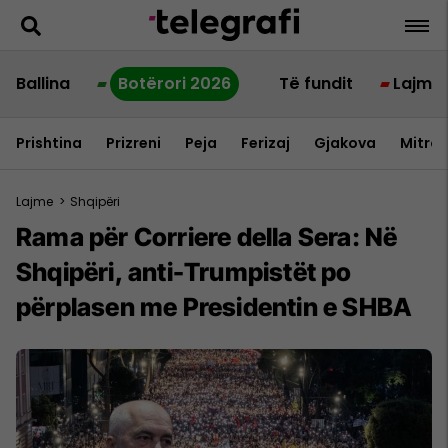
Ballina
Botërori 2026
Të fundit
Lajme
Prishtina
Prizreni
Peja
Ferizaj
Gjakova
Mitrov
Lajme
>
Shqipëri
Rama për Corriere della Sera: Në
Shqipëri, anti-Trumpistët po
përplasen me Presidentin e SHBA