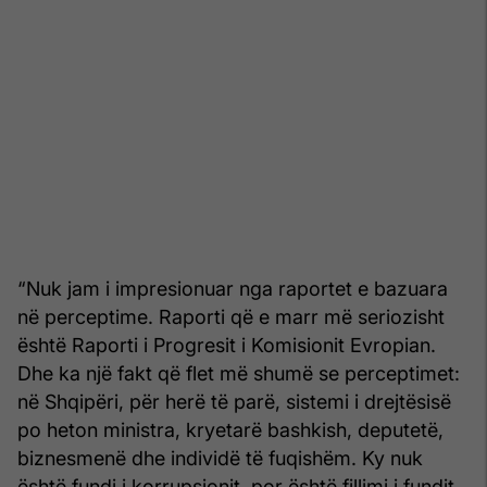
“Nuk jam i impresionuar nga raportet e bazuara
në perceptime. Raporti që e marr më seriozisht
është Raporti i Progresit i Komisionit Evropian.
Dhe ka një fakt që flet më shumë se perceptimet:
në Shqipëri, për herë të parë, sistemi i drejtësisë
po heton ministra, kryetarë bashkish, deputetë,
biznesmenë dhe individë të fuqishëm. Ky nuk
është fundi i korrupsionit, por është fillimi i fundit