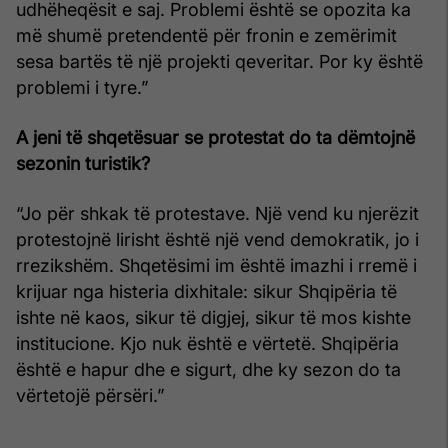
udhëheqësit e saj. Problemi është se opozita ka
më shumë pretendentë për fronin e zemërimit
sesa bartës të një projekti qeveritar. Por ky është
problemi i tyre.”
A jeni të shqetësuar se protestat do ta dëmtojnë
sezonin turistik?
“Jo për shkak të protestave. Një vend ku njerëzit
protestojnë lirisht është një vend demokratik, jo i
rrezikshëm. Shqetësimi im është imazhi i rremë i
krijuar nga histeria dixhitale: sikur Shqipëria të
ishte në kaos, sikur të digjej, sikur të mos kishte
institucione. Kjo nuk është e vërtetë. Shqipëria
është e hapur dhe e sigurt, dhe ky sezon do ta
vërtetojë përsëri.”