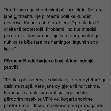
“Ato filluan nga shqetësimi për projektin. Sot ato
janë gjithashtu një protestë politike kundër
qeverisë. Ky nuk është problem. Opozita ka të
drejtë të protestojë. Problemi lind kur mjedisi
përdoret si kostum për një luftë për pushtet që
nuk ka të bëjë fare me flamingot, lagunën apo
ligjin.”
Përmendët ndërhyrjen e huaj. A keni ndonjë
provë?
“Po flas për ndërhyrje dixhitale, jo për qytetarë që
dalin në rrugë. Këto janë dy gjëra të ndryshme.
Kemi parë amplifikim artificial nga jashtë,
përdorim masiv të VPN-ve, llogari anonime,
platforma të lidhura me ekosisteme propagande