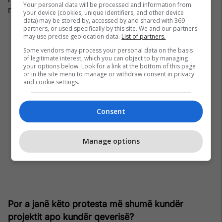
Your personal data will be processed and information from
më qartë dhe të korrigjojmë më shpejt.”
your device (cookies, unique identifiers, and other device
data) may be stored by, accessed by and shared with 369
partners, or used specifically by this site. We and our partners
may use precise geolocation data.
List of partners.
Some vendors may process your personal data on the basis
of legitimate interest, which you can object to by managing
your options below. Look for a link at the bottom of this page
or in the site menu to manage or withdraw consent in privacy
and cookie settings.
Consent
Manage options
Por a janë këto protesta më shumë kundër
projektit apo kundër qeverisë?