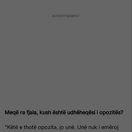
Meqë ra fjala, kush është udhëheqësi i opozitës?
“Këtë e thotë opozita, jo unë. Unë nuk i emëroj