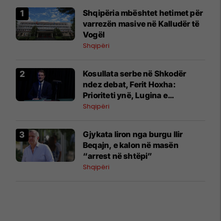
Shqipëria mbështet hetimet për
varrezën masive në Kalludër të
Vogël
Shqipëri
Kosullata serbe në Shkodër
ndez debat, Ferit Hoxha:
Prioriteti ynë, Lugina e
Preshevës
Shqipëri
Gjykata liron nga burgu Ilir
Beqajn, e kalon në masën
“arrest në shtëpi”
Shqipëri