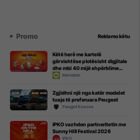
Promo
Reklamo këtu
Këtë herë me kartelë
gërvishtëse plotësisht digjitale
dhe mbi 40 mijë shpërblime
instant!
Meridian
Zgjidhni një nga katër modelet
tuaja të preferuara Peugeot
Peugot Kosova
IPKO vazhdon partneritetin me
Sunny Hill Festival 2026
IPKO