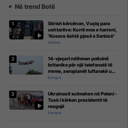
Në trend Botë
Sërish kërcënon, Vuçiq para
ushtarëve: Kurrë mos e harroni,
'Kosova është pjesë e Serbisë'
Serbia
14-vjeçari ndihmon policinë
britanike për një telefonatë të
rreme, aeroplanët luftarakë u
ngritën në ajër për të
Evropa
interceptuar fluturaken e Qatar
Airways që po shkonte drejt
Ukrainasit sulmohen në Poloni -
Mançesterit
Tusk i kërkon presidentit të
reagojë
Evropa