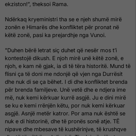
ekziston!”, theksoi Rama.
Ndërkaq kryeministri tha se e njeh shumë mirë
zonën e Himarës dhe konfliktet për pronat në
këtë zonë, pasi ka prejardhje nga Vunoi.
"Duhen bërë letrat siç duhet që nesër mos t’i
kontestojë dikush. E njoh mirë unë këtë zonë, e
njoh, e kam në gjak, ia di të tëra historitë. Mund të
flisni ça të doni me ndonjë që vjen nga Durrësit
dhe nuk di se ça bëhet. I di dhe konfliktet brenda
për brenda familjeve. Unë vetë dhe e ndjera ime
më, nuk kemi kërkuar kurrë asgjë. Ju e dini mirë
se ku e kemi rrënjën këtu, por nuk kemi kërkuar
asgjë. Asnjë metër katror. Por ama nuk është se
nuk e di historinë, dhe të pronës sonë atje. TË
nipave dhe mbesave të kushërinjve, të krushqve