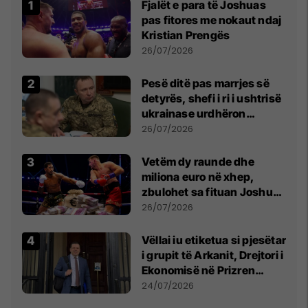
Fjalët e para të Joshuas
pas fitores me nokaut ndaj
Kristian Prengës
26/07/2026
Pesë ditë pas marrjes së
detyrës, shefi i ri i ushtrisë
ukrainase urdhëron
kontroll të madh
26/07/2026
Vetëm dy raunde dhe
miliona euro në xhep,
zbulohet sa fituan Joshua
e Prenga
26/07/2026
Vëllai iu etiketua si pjesëtar
i grupit të Arkanit, Drejtori i
Ekonomisë në Prizren
mohon pretendimet
24/07/2026