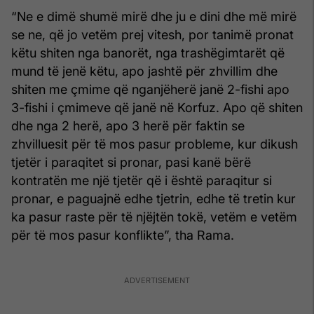
“Ne e dimë shumë mirë dhe ju e dini dhe më mirë
se ne, që jo vetëm prej vitesh, por tanimë pronat
këtu shiten nga banorët, nga trashëgimtarët që
mund të jenë këtu, apo jashtë për zhvillim dhe
shiten me çmime që nganjëherë janë 2-fishi apo
3-fishi i çmimeve që janë në Korfuz. Apo që shiten
dhe nga 2 herë, apo 3 herë për faktin se
zhvilluesit për të mos pasur probleme, kur dikush
tjetër i paraqitet si pronar, pasi kanë bërë
kontratën me një tjetër që i është paraqitur si
pronar, e paguajnë edhe tjetrin, edhe të tretin kur
ka pasur raste për të njëjtën tokë, vetëm e vetëm
për të mos pasur konflikte”, tha Rama.