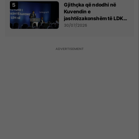
Gjithçka që ndodhi në
Kuvendin e
jashtëzakonshëm të LDK-
së
30/07/2026