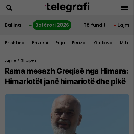
Ballina
Botërori 2026
Të fundit
Lajme
Prishtina
Prizreni
Peja
Ferizaj
Gjakova
Mitrov
Lajme
>
Shqipëri
Rama mesazh Greqisë nga Himara:
Himariotët janë himariotë dhe pikë