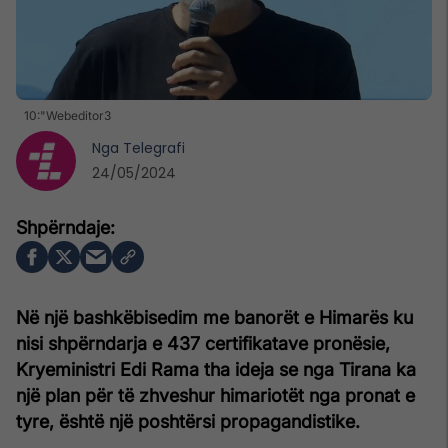
10:"Webeditor3
Nga
Telegrafi
24/05/2024
Në një bashkëbisedim me banorët e Himarës ku
nisi shpërndarja e 437 certifikatave pronësie,
Kryeministri Edi Rama tha ideja se nga Tirana ka
një plan për të zhveshur himariotët nga pronat e
tyre, është një poshtërsi propagandistike.