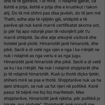
dhe të të gjithëve. I di mirë. Ti ndajmë gjërat, ca
është e jotja, është e jotja dhe e krushkut i takon
atij. Do të më shihni pas disa javësh, do të jem më
Theth, edhe atje të njëjtën gjë, shtëpitë e të
parëve që nuk kanë marrë certifikatat akoma sot,
jo për faj apo ndonjë plan të ndonjërit për t’u
marrë shtëpitë. Se dhe atje shkojnë vizitorë dhe
hotelet janë plotë. Himariotët janë himariotë, dhe
pikë. Secili e di vetë nga vjen e nga i ka rrënjët ne
nuk i ndajmë as nga veriu e as nga jugu.
Himariotët janë himariotë dhe pikë. Secili e di vetë
se ku i ka rrënjët. Ne nuk i ndajmë shqiptarët dhe
jo të ndajmë himariotët. Kush ju thotë diçka tjetër,
shiheni mirë se pse e thotë. Shqiptarëve nuk ua ha
qeni shkopin, se nuk ua fut njeri në politikë. Kanë
pasur të bëjnë me lloj lloj marifetesh. Mes
shqiptarëve, himariotët janë njësha, për politikë jo
lokale, por globale”. Shqiptarët janë populli me