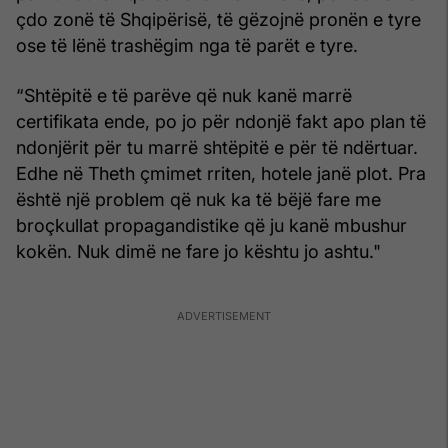
çdo zonë të Shqipërisë, të gëzojnë pronën e tyre
ose të lënë trashëgim nga të parët e tyre.
“Shtëpitë e të parëve që nuk kanë marrë
certifikata ende, po jo për ndonjë fakt apo plan të
ndonjërit për tu marrë shtëpitë e për të ndërtuar.
Edhe në Theth çmimet rriten, hotele janë plot. Pra
është një problem që nuk ka të bëjë fare me
broçkullat propagandistike që ju kanë mbushur
kokën. Nuk dimë ne fare jo kështu jo ashtu."