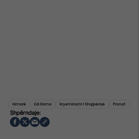
Himarë
Edi Rama
Kryeministri I Shqipërisë
Pronat