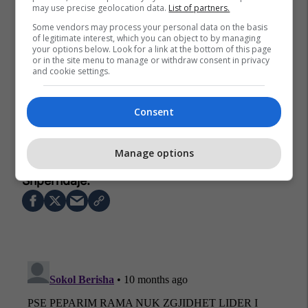
may use precise geolocation data.
List of partners.
Some vendors may process your personal data on the basis
of legitimate interest, which you can object to by managing
your options below. Look for a link at the bottom of this page
or in the site menu to manage or withdraw consent in privacy
and cookie settings.
Consent
Zgjedhjet
Perparim Rama
Shtetet E Bashkuara Të Amerikës
Timothy Orr
Manage options
Zgjedhjet Lokale 2025