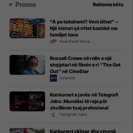
Promo
Reklamo këtu
"A po takohemi? Veni dihet" –
Një histori që rritet bashkë me
familjet tona
Viva Fresh Store
Russell Crowe në rolin e një
shqiptari në filmin e ri “The Get
Out” në CineStar
Cinestar
Konkurset e javës në Telegrafi
Jobs: Mundësi të reja për
zhvillimin tuaj profesional
Telegrafi Jobs
Karburant cilësor dhe shumë