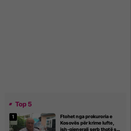
Top 5
Ftohet nga prokuroria e
Kosovës për krime lufte,
ish-gjenerali serb thotë se