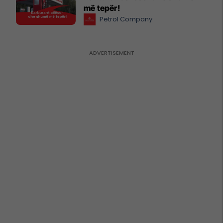
më tepër!
Petrol Company