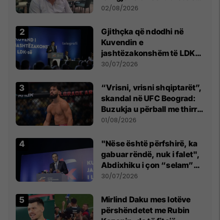
dikush e tradhtoi në
02/08/2026
Beograd
Gjithçka që ndodhi në
Kuvendin e
jashtëzakonshëm të LDK-
së
30/07/2026
“Vrisni, vrisni shqiptarët”,
skandal në UFC Beograd:
Buzukja u përball me thirrje
anti-shqiptare nga
01/08/2026
tribunat
"Nëse është përfshirë, ka
gabuar rëndë, nuk i falet",
Abdixhiku i çon “selam”
Përparim Ramës
30/07/2026
Mirlind Daku mes lotëve
përshëndetet me Rubin