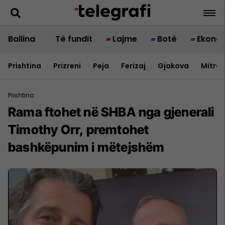
Ballina
Të fundit
Lajme
Botë
Ekono
Prishtina
Prizreni
Peja
Ferizaj
Gjakova
Mitrov
Prishtina
Rama ftohet në SHBA nga gjenerali
Timothy Orr, premtohet
bashkëpunim i mëtejshëm