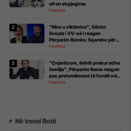
ofron shpjegime
Prishtina
"Mos u viktimizo", Gëzim
Sveçla i VV-së i reagon
Përparim Ramës: Sqarohu për
mesazhet
Prishtina
"Çnjerëzore, është prekur edhe
familja", Përparim Rama reagon
pas pretendimeve të fundit ndaj
tij dhe kabinetit
Prishtina
Në trend Botë