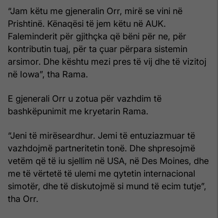
“Jam këtu me gjeneralin Orr, mirë se vini në
Prishtinë. Kënaqësi të jem këtu në AUK.
Faleminderit për gjithçka që bëni për ne, për
kontributin tuaj, për ta çuar përpara sistemin
arsimor. Dhe kështu mezi pres të vij dhe të vizitoj
në Iowa”, tha Rama.
E gjenerali Orr u zotua për vazhdim të
bashkëpunimit me kryetarin Rama.
“Jeni të mirëseardhur. Jemi të entuziazmuar të
vazhdojmë partneritetin tonë. Dhe shpresojmë
vetëm që të iu sjellim në USA, në Des Moines, dhe
me të vërtetë të ulemi me qytetin internacional
simotër, dhe të diskutojmë si mund të ecim tutje”,
tha Orr.