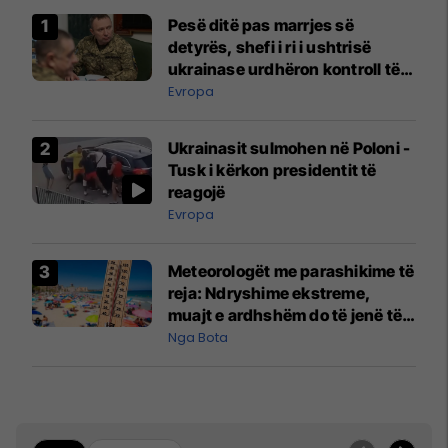
Pesë ditë pas marrjes së
detyrës, shefi i ri i ushtrisë
ukrainase urdhëron kontroll të
madh
Evropa
Ukrainasit sulmohen në Poloni -
Tusk i kërkon presidentit të
reagojë
Evropa
Meteorologët me parashikime të
reja: Ndryshime ekstreme,
muajt e ardhshëm do të jenë të
pazakontë
Nga Bota