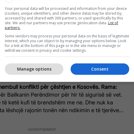
Your personal data will be processed and information from your device
gëllojnë aspak si një fjalim që të do të bindë BE-në
(cookies, unique identifiers, and other device data) may be stored by,
ërse vazhdoni të doni të bëheni vend anëtar?
Rama:
accessed by and shared with 369 partners, or used specifically by this
site. We and our partners may use precise geolocation data.
List of
ër gjendjen e bashkësisë në një çast konkret të
partners.
 Bashkimi Evropian është një premtim paqeje. Këtë
Some vendors may process your personal data on the basis of legitimate
dim e kanë harruar, sepse falë Zotit nuk kanë parë
interest, which you can object to by managing your options below. Look
for a link at the bottom of this page or in the site menu to manage or
. Ama ne po. Ndoshta rrugëtimi i BE-së do të jetë
withdraw consent in privacy and cookie settings.
esa edhe për ca kohë, por në finish ajo mbetet
ja e kontinentit.
Manage options
Consent
 Perëndimor BE-ja fut probleme në derën e
shembull konflikti për çështjen e Kosovës.
Rama:
ër Ballkanin Perëndimor për hir të sigurisë së vet.
 të ketë kufi të brendshëm me ne. Dhe nuk ka
a lëshojë rajonin tonën nën ndikimin e të tjerëve…