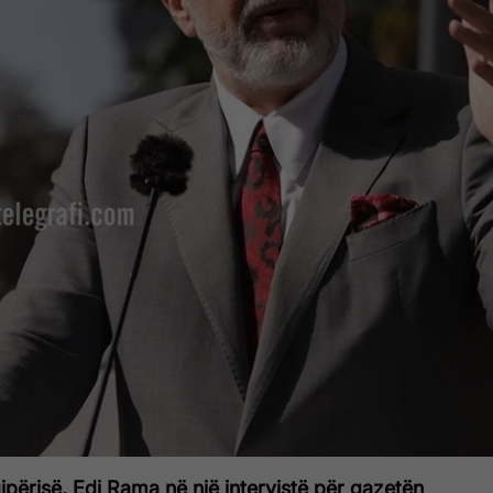
qipërisë, Edi Rama në një intervistë për gazetën