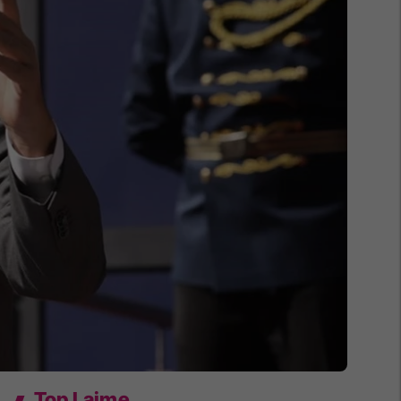
Top Lajme