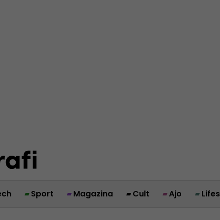
ech
Sport
Magazina
Cult
Ajo
Life