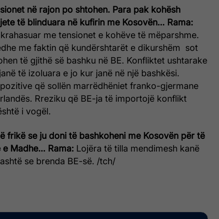
nsionet në rajon po shtohen. Para pak kohësh
jete të blinduara në kufirin me Kosovën…
Rama:
ë krahasuar me tensionet e kohëve të mëparshme.
 edhe me faktin që kundërshtarët e dikurshëm sot
hen të gjithë së bashku në BE. Konfliktet ushtarake
 janë të izoluara e jo kur janë në një bashkësi.
t pozitive që sollën marrëdhëniet franko-gjermane
Irlandës. Rreziku që BE-ja të importojë konflikt
shtë i vogël.
ë frikë se ju doni të bashkoheni me Kosovën për të
në e Madhe…
Rama:
Lojëra të tilla mendimesh kanë
ashtë se brenda BE-së. /tch/