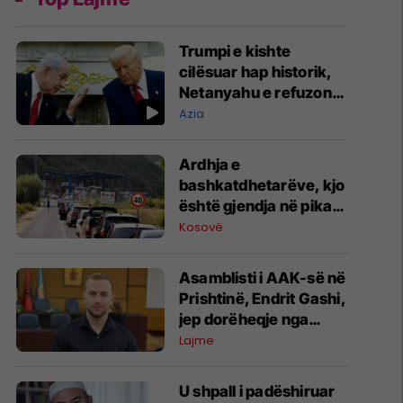
Trumpi e kishte
cilësuar hap historik,
Netanyahu e refuzon
marrëveshjen për
Azia
Gazën
Ardhja e
bashkatdhetarëve, kjo
është gjendja në pikat
kufitare
Kosovë
Asamblisti i AAK-së në
Prishtinë, Endrit Gashi,
jep dorëheqje nga
partia
Lajme
U shpall i padëshiruar