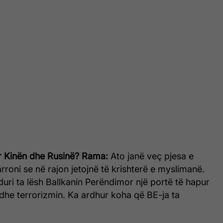
r Kinën dhe Rusinë?
Rama:
Ato janë veç pjesa e
oni se në rajon jetojnë të krishterë e myslimanë.
uri ta lësh Ballkanin Perëndimor një portë të hapur
 dhe terrorizmin. Ka ardhur koha që BE-ja ta