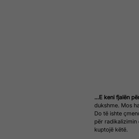
…E keni fjalën pë
dukshme. Mos harr
Do të ishte çmend
për radikalizimin
kuptojë këtë.