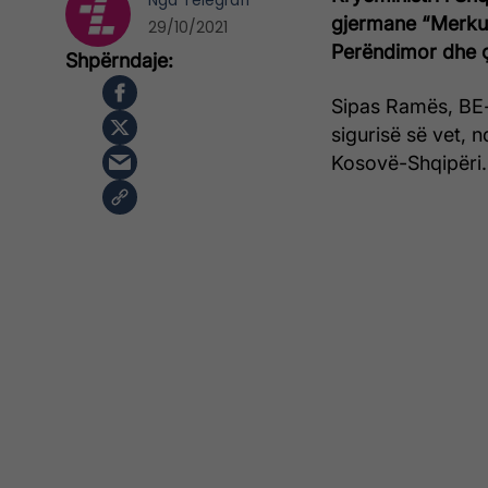
Nga
Telegrafi
gjermane “Merkur”
29/10/2021
Perëndimor dhe çë
Sipas Ramës, BE-j
sigurisë së vet, 
Kosovë-Shqipëri.