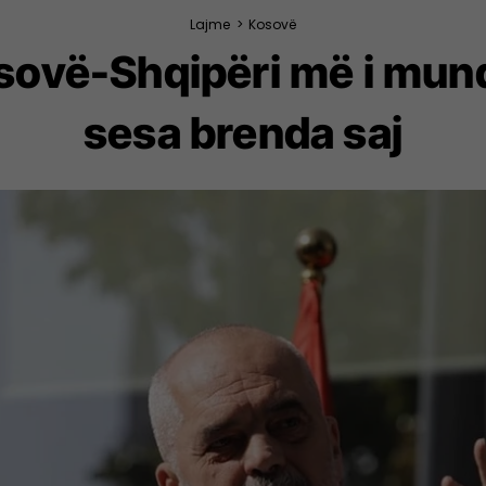
Lajme
>
Kosovë
sovë-Shqipëri më i mun
sesa brenda saj