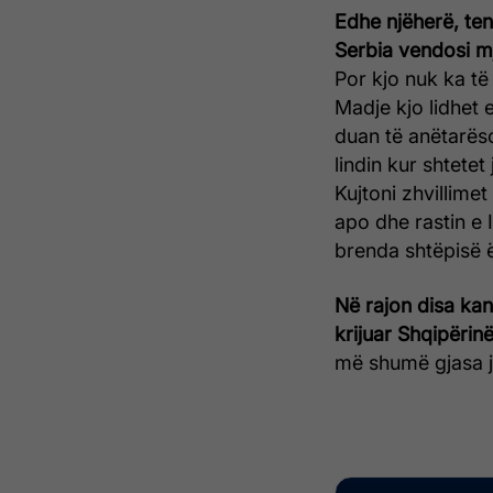
Edhe njëherë, te
Serbia vendosi m
Por kjo nuk ka t
Madje kjo lidhet
duan të anëtarëso
lindin kur shtetet
Kujtoni zhvillime
apo dhe rastin e 
brenda shtëpisë ë
Në rajon disa kan
krijuar Shqipëri
më shumë gjasa j