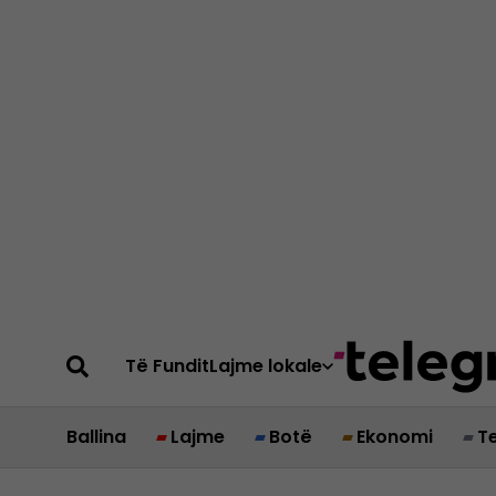
Të Fundit
Lajme lokale
Ballina
Lajme
Botë
Ekonomi
T