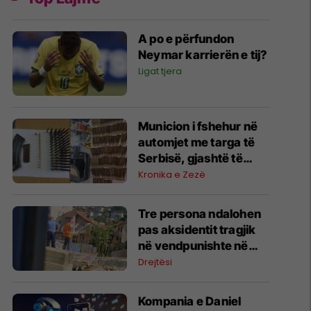
A po e përfundon
Neymar karrierën e tij?
Ligat tjera
Municion i fshehur në
automjet me targa të
Serbisë, gjashtë të
arrestuar në Prishtinë
Kronika e Zezë
Tre persona ndalohen
pas aksidentit tragjik
në vendpunishte në
Prishtinë, Prokuroria
Drejtësi
nis hetimet
Kompania e Daniel