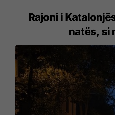
Rajoni i Katalonjë
natës, si