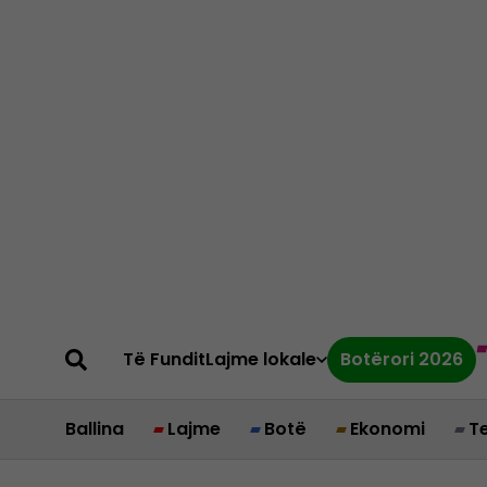
Të Fundit
Lajme lokale
Botërori 2026
Ballina
Lajme
Botë
Ekonomi
T