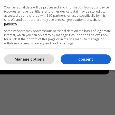
Your personal data will be processed and information from your device
(cookies, unique identifiers, and other device data) may be stored by,
accessed by and shared with 369 partners, or used specifically by this
site. We and our partners may use precise geolocation data.
List of
partners.
Some vendors may process your personal data on the basis of legitimate
interest, which you can object to by managing your options below. Look
for a link at the bottom of this page or in the site menu to manage or
withdraw consent in privacy and cookie settings.
Manage options
Consent