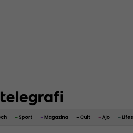
ech
Sport
Magazina
Cult
Ajo
Life