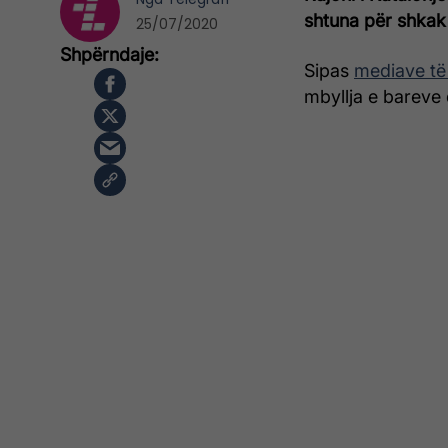
shtuna për shkak 
25/07/2020
Sipas
mediave të
mbyllja e bareve 