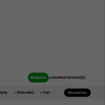
Eksperti
Jobs
Real Estate
style
Shëndeti
Fun
Newsletter