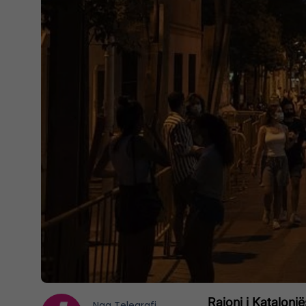
Rajoni i Katalonj
Nga
Telegrafi