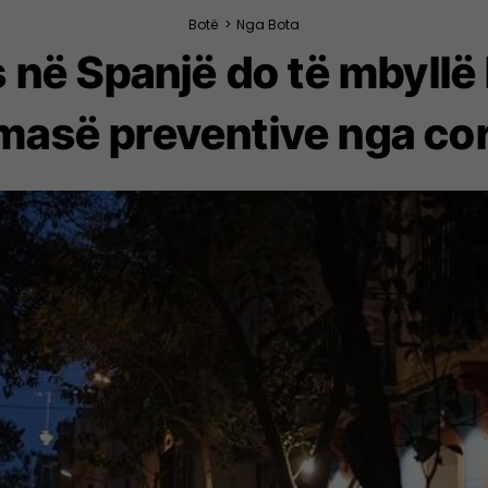
Botë
>
Nga Bota
s në Spanjë do të mbyllë
 masë preventive nga co