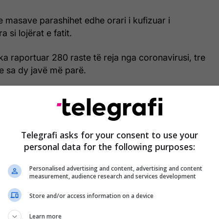
 masave parashihet edhe orari i kufizuar i
a si lojërat e fatit.
a raportuar 280 raste të reja nga coronavirusi, tre
 sa dy javë më parë.
në më pak se një muaj që kur vendi hoqi bllokimin e
shkak të pandemisë.
e Katalonjës janë konfirmuar deri më tani 89 mijë
Telegrafi asks for your consent to use your
irusi, kurse numri i përgjithshëm i të prekurve në
personal data for the following purposes:
në 272 mijë. /
Telegrafi
/
Personalised advertising and content, advertising and content
measurement, audience research and services development
Store and/or access information on a device
Learn more