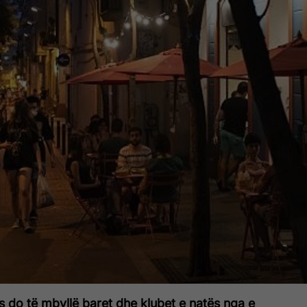
ës do të mbyllë baret dhe klubet e natës nga e