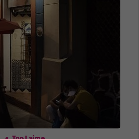
Top Lajme