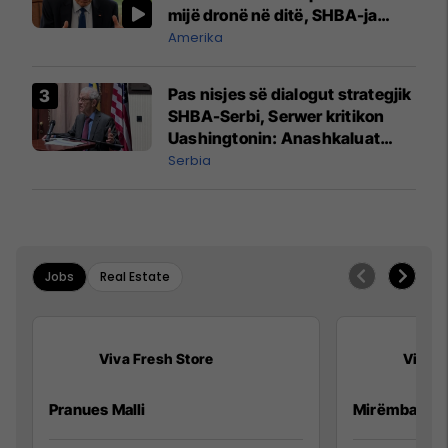
mijë dronë në ditë, SHBA-ja
mbetet shumë prapa në
Amerika
prodhim
Pas nisjes së dialogut strategjik
SHBA-Serbi, Serwer kritikon
Uashingtonin: Anashkaluat
Banjskën, sulmin ndaj KFOR-it
Serbia
dhe rrëmbimin e Policëve të
Kosovës
Jobs
Real Estate
Viva Fresh Store
Viva F
Pranues Malli
Mirëmbajtës