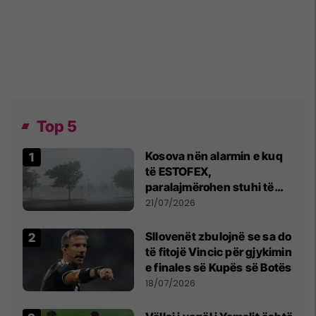
Top 5
Kosova nën alarmin e kuq
të ESTOFEX,
paralajmërohen stuhi të
fuqishme me breshër dhe
21/07/2026
erëra të forta
Sllovenët zbulojnë se sa do
të fitojë Vincic për gjykimin
e finales së Kupës së Botës
18/07/2026