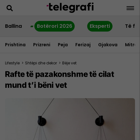
Ballina
Botërori 2026
Eksperti
Të fu
Prishtina
Prizreni
Peja
Ferizaj
Gjakova
Mitrov
Lifestyle
>
Shtëpi dhe dekor
>
Bëje vet
Rafte të pazakonshme të cilat
mund t’i bëni vet