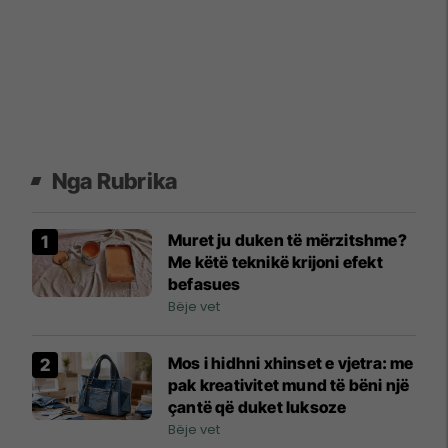
Nga Rubrika
Muret ju duken të mërzitshme?
Me këtë teknikë krijoni efekt
befasues
Bëje vet
Mos i hidhni xhinset e vjetra: me
pak kreativitet mund të bëni një
çantë që duket luksoze
Bëje vet