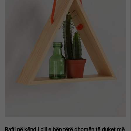
Rafti në kënd i cili e bën tërë dhomën të duket më