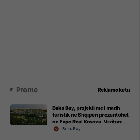
Promo
Reklamo këtu
Baks Bay, projekti me i madh
turistik në Shqipëri prezantohet
ne Expo Real Kosova: Vizitoni
shtandin dhe zbuloni
Baks Bay
mundësitë e investimit