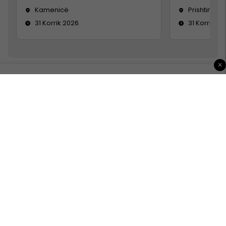
Kamenicë
Prishtinë
31 Korrik 2026
31 Korrik 20
×