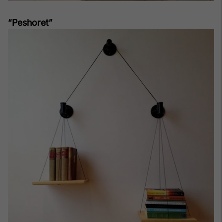
“Peshoret”