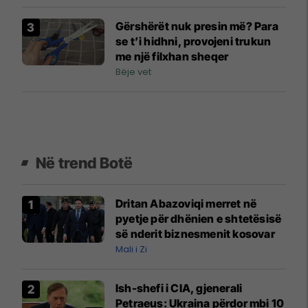
Gërshërët nuk presin më? Para
se t’i hidhni, provojeni trukun
me një filxhan sheqer
Bëje vet
Në trend Botë
Dritan Abazoviqi merret në
pyetje për dhënien e shtetësisë
së nderit biznesmenit kosovar
Mali i Zi
Ish-shefi i CIA, gjenerali
Petraeus: Ukraina përdor mbi 10