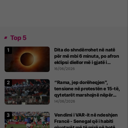
Top 5
Dita do shndërrohet në natë
për më mbi 6 minuta, po afron
eklipsi diellor më i gjatë i
shekullit të 21-të
16/06/2026
“Rama, jep dorëheqjen”,
tensione në protestën e 15-të,
qytetarët marshojnë nëpër
kryeqytet
14/06/2026
Vendimi i VAR-it në ndeshjen
Francë - Senegal që i habiti
gjyqtarët më të mirë në botë