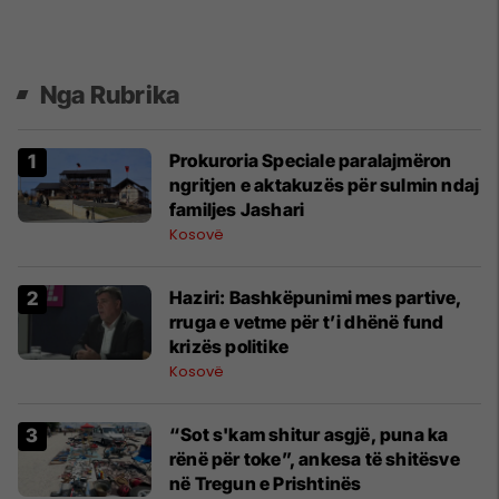
Nga Rubrika
Prokuroria Speciale paralajmëron
ngritjen e aktakuzës për sulmin ndaj
familjes Jashari
Kosovë
Haziri: Bashkëpunimi mes partive,
rruga e vetme për t’i dhënë fund
krizës politike
Kosovë
“Sot s'kam shitur asgjë, puna ka
rënë për toke”, ankesa të shitësve
në Tregun e Prishtinës