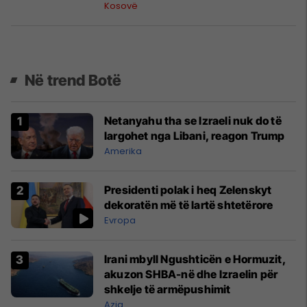
Kosovë
Në trend Botë
Netanyahu tha se Izraeli nuk do të
largohet nga Libani, reagon Trump
Amerika
Presidenti polak i heq Zelenskyt
dekoratën më të lartë shtetërore
Evropa
Irani mbyll Ngushticën e Hormuzit,
akuzon SHBA-në dhe Izraelin për
shkelje të armëpushimit
Azia