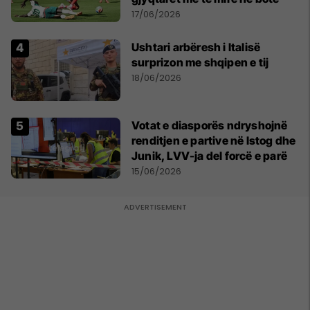
17/06/2026
Ushtari arbëresh i Italisë
surprizon me shqipen e tij
18/06/2026
Votat e diasporës ndryshojnë
renditjen e partive në Istog dhe
Junik, LVV-ja del forcë e parë
15/06/2026