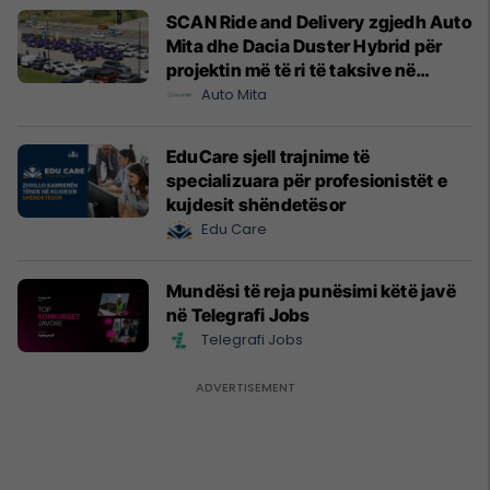
SCAN Ride and Delivery zgjedh Auto
Mita dhe Dacia Duster Hybrid për
projektin më të ri të taksive në
Prishtinë
Auto Mita
EduCare sjell trajnime të
specializuara për profesionistët e
kujdesit shëndetësor
Edu Care
Mundësi të reja punësimi këtë javë
në Telegrafi Jobs
Telegrafi Jobs