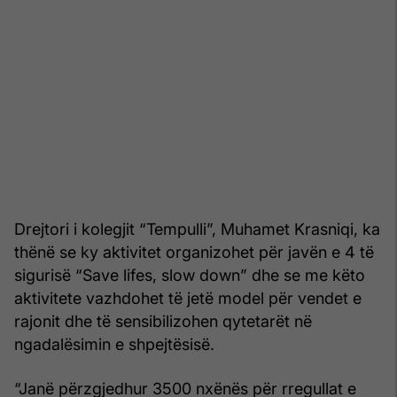
Drejtori i kolegjit “Tempulli”, Muhamet Krasniqi, ka
thënë se ky aktivitet organizohet për javën e 4 të
sigurisë “Save lifes, slow down” dhe se me këto
aktivitete vazhdohet të jetë model për vendet e
rajonit dhe të sensibilizohen qytetarët në
ngadalësimin e shpejtësisë.
“Janë përzgjedhur 3500 nxënës për rregullat e