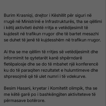
Burim Krasniqi, drejtor i Këshillit për siguri në
rrugë në Ministrinë e Infrastrukturës, tha se qëllimi
i këtij aktiviteti është rritja e vetëdijesimit të
kujdesit në trafikun rrugor dhe të bartet mesazhi
se duhet të jenë të kujdesshëm në trafikun rrugor.
Ai tha se me qëllim të rritjes së vetëdijesimit dhe
informimit te qytetarët kanë shpërndarë
fletëpalosje dhe se do të mbahet një konferencë
ku do të paraqiten rezultatet e hulumtimeve dhe
shpresojmë që të ulet numri i të vdekurve.
Besim Hasani, kryetar i Komitetit olimpik, tha se
me këtë garë po i bashkëngjiten aktiviteteve të
përmasave botërore.