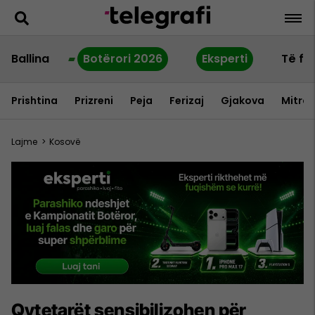
Ballina
Botërori 2026
Eksperti
Të fu
Prishtina
Prizreni
Peja
Ferizaj
Gjakova
Mitrov
Lajme
>
Kosovë
Qytetarët sensibilizohen për