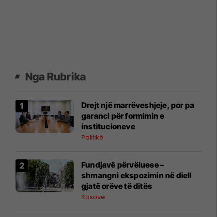
Nga Rubrika
Drejt një marrëveshjeje, por pa
garanci për formimin e
institucioneve
Politikë
Fundjavë përvëluese –
shmangni ekspozimin në diell
gjatë orëve të ditës
Kosovë