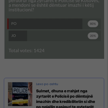
Sulmet, dhuna e rrahjet nga
zyrtarët e Policisë po dëmtojnë
imazhin dhe kredibilitetin si dhe
po ngjallin pasiguri te qytetarët