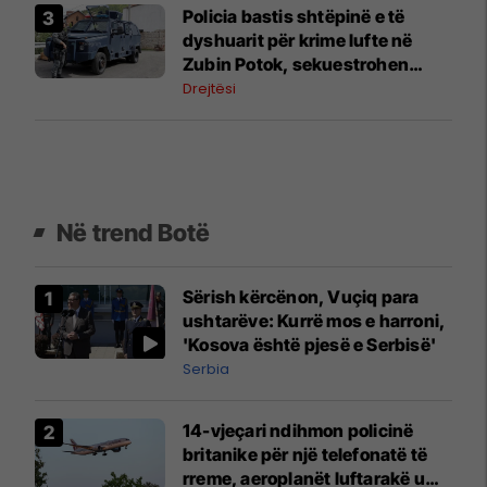
Policia bastis shtëpinë e të
dyshuarit për krime lufte në
Zubin Potok, sekuestrohen
prova
Drejtësi
Në trend Botë
Sërish kërcënon, Vuçiq para
ushtarëve: Kurrë mos e harroni,
'Kosova është pjesë e Serbisë'
Serbia
14-vjeçari ndihmon policinë
britanike për një telefonatë të
rreme, aeroplanët luftarakë u