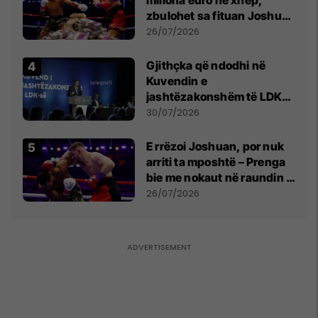
miliona euro në xhep,
zbulohet sa fituan Joshua
e Prenga
26/07/2026
Gjithçka që ndodhi në
Kuvendin e
jashtëzakonshëm të LDK-
së
30/07/2026
E rrëzoi Joshuan, por nuk
arriti ta mposhtë – Prenga
bie me nokaut në raundin e
dytë
26/07/2026