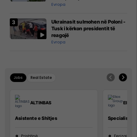
ngritën në ajër për të
Evropa
interceptuar fluturaken e Qatar
Airways që po shkonte drejt
Ukrainasit sulmohen në Poloni -
Mançesterit
Tusk i kërkon presidentit të
reagojë
Evropa
Jobs
Real Estate
ALTINBAS
Elkos
Asistente e Shitjes
Specialist Mi
Prishtinë
Ferizaj