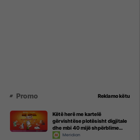
Promo
Reklamo këtu
Këtë herë me kartelë
gërvishtëse plotësisht digjitale
dhe mbi 40 mijë shpërblime
instant!
Meridian