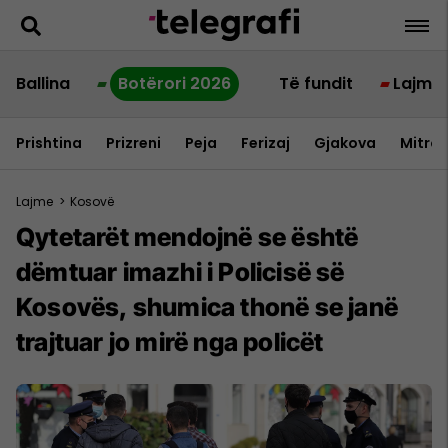
Ballina
Botërori 2026
Të fundit
Lajme
Prishtina
Prizreni
Peja
Ferizaj
Gjakova
Mitrov
Lajme
>
Kosovë
Qytetarët mendojnë se është
dëmtuar imazhi i Policisë së
Kosovës, shumica thonë se janë
trajtuar jo mirë nga policët