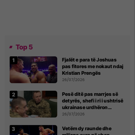
Top 5
Fjalët e para të Joshuas
pas fitores me nokaut ndaj
Kristian Prengës
26/07/2026
Pesë ditë pas marrjes së
detyrës, shefi i ri i ushtrisë
ukrainase urdhëron
kontroll të madh
26/07/2026
Vetëm dy raunde dhe