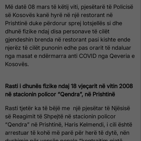
Më datë 08 mars të këtij viti, pjesëtarë të Policisë
së Kosovës kanë hyrë në një restorant në
Prishtinë duke përdorur sprej lotsjellës si dhe
dhunë fizike ndaj disa personave të cilët
gjendeshin brenda në restorant pasi kishte ende
njerëz të cilët punonin edhe pas orarit të ndaluar
nga masat e ndërmarra anti COVID nga Qeveria e
Kosovës.
Rasti i dhunës fizike ndaj 18 vjeçarit në vitin 2008
në stacionin policor “Qendra”, në Prishtinë
Rasti tjetër ka të bëjë me një pjesëtar të Njësisë
së Reagimit të Shpejtë në stacionin policor
“Qendra” në Prishtinë, Haris Kelmendi, i cili është
arrestuar të kohë më parë për herë të dytë, nën
dyshimin për veprën penale “keqtrajtim gjatë