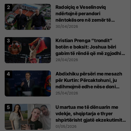
Radoiçiq e Veselinoviq
ndërtojnë perandori
nëntokësore në zemër të
Beogradit, nën vilat e tyre
30/04/2026
dyshohet se po bëjnë bunkerë
Kristian Prenga “trondit”
botën e boksit: Joshua bëri
gabim të rëndë që më zgjodhi
mua si kundërshtar
28/04/2026
Abdixhiku përsëri me mesazh
për Kurtin: Përcaktohuni, ju
ndihmojmë edhe nëse doni
marrëveshje me PDK-në
25/04/2026
U martua me të dënuarin me
vdekje, shqiptarja e thyer
shpirtërisht gjatë ekzekutimit
të Broadnax
01/05/2026