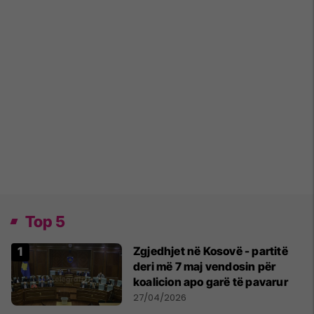
Top 5
Zgjedhjet në Kosovë - partitë
deri më 7 maj vendosin për
koalicion apo garë të pavarur
27/04/2026