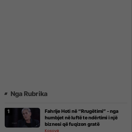
Nga Rubrika
Fahrije Hoti në “Rrugëtimi” - nga
humbjet në luftë te ndërtimi i një
biznesi që fuqizon gratë
Kosovë