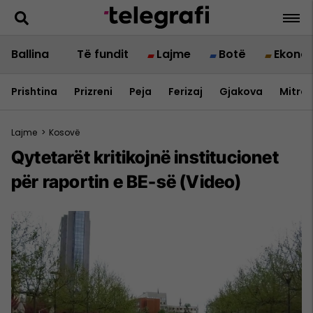
Ballina
Të fundit
Lajme
Botë
Ekono
Prishtina
Prizreni
Peja
Ferizaj
Gjakova
Mitrov
Lajme
>
Kosovë
Qytetarët kritikojnë institucionet
për raportin e BE-së (Video)