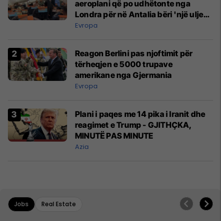
aeroplani që po udhëtonte nga
Londra për në Antalia bëri 'një ulje
emergjente' në Prishtinë
Evropa
Reagon Berlini pas njoftimit për
tërheqjen e 5000 trupave
amerikane nga Gjermania
Evropa
Plani i paqes me 14 pika i Iranit dhe
reagimet e Trump - GJITHÇKA,
MINUTË PAS MINUTE
Azia
Jobs
Real Estate