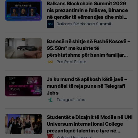
Balkans Blockchain Summit 2026
nis prezantimin e folësve, Binance
në qendër të vëmendjes dhe mbi
$10,000 giveaway për
Balkans Blockchain Summit
pjesëmarrësit
Banesë në shitje në Fushë Kosovë –
95.58m² me kushte të
përshtatshme për banim familjar
#14531
Pro Real Estate
Ja ku mund të aplikosh këtë javë –
mundësi të reja pune në Telegrafi
Jobs
Telegrafi Jobs
Studentët e Dizajnit të Modës në UNI
Universum International College
prezantojnë talentin e tyre në
Prishtina Fashion Night
Kolegji Universum