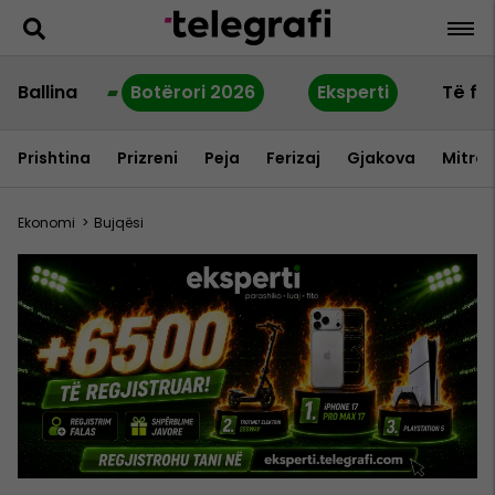
Ballina
Botërori 2026
Eksperti
Të fu
Prishtina
Prizreni
Peja
Ferizaj
Gjakova
Mitrov
Ekonomi
>
Bujqësi