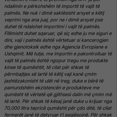
ndalimin e përkohshëm të importit të vajit të
palmës.
Ne nuk i dimë saktësisht arsyet e këtij
veprimi nga ana juaj, por ne i dimë arsyet pse
duhet të ndalohet importimi i vajit të palmës.
Fillimisht duhet sqaruar, që siç edhe ju me siguri e
dini, vaji i palmës është vërtetuar si kancerogjen
dhe gjenotoksik edhe nga Agjencia Evropiane e
Ushqimit.
Më tutje, me importin e pakontrolluar të
vajit të palmës është ngopur tregu me produkte
kinse të qumështit, të cilat për shkak të
përmbajtjes së lartë të këtij vaji kanë çmim
jashtëzakonisht të ulët në treg, duke e bërë të
pamundshëm ekzistencën e produkteve me
qumësht të vërtetë që gjithsesi dalin më çmim më
të lartë.
Për shkak të kësaj janë duke u krijuar nga
70,000 litra tepricë qumështi për çdo ditë, të cilat
fermerët janë të detyruar t’i asgjësojnë.
Për shkak