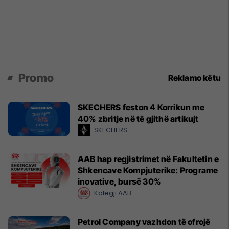
Promo
Reklamo këtu
SKECHERS feston 4 Korrikun me
40% zbritje në të gjithë artikujt
SKECHERS
AAB hap regjistrimet në Fakultetin e
Shkencave Kompjuterike: Programe
inovative, bursë 30%
Kolegji AAB
Petrol Company vazhdon të ofrojë