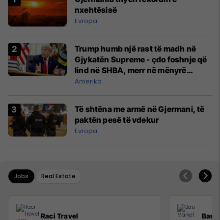
nxehtësisë
Evropa
Trump humb një rast të madh në
Gjykatën Supreme - çdo foshnje që
lind në SHBA, merr në mënyrë
automatike shtetësinë amerikane
Amerika
Të shtëna me armë në Gjermani, të
paktën pesë të vdekur
Evropa
Jobs
Real Estate
Raci Travel
Bau 