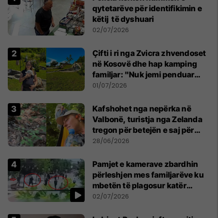
qytetarëve për identifikimin e
këtij të dyshuari
02/07/2026
Çifti i ri nga Zvicra zhvendoset
në Kosovë dhe hap kamping
familjar: "Nuk jemi penduar
asnjë ditë"
01/07/2026
Kafshohet nga nepërka në
Valbonë, turistja nga Zelanda
tregon për betejën e saj për
mbijetesë
28/06/2026
Pamjet e kamerave zbardhin
përleshjen mes familjarëve ku
mbetën të plagosur katër
persona
02/07/2026