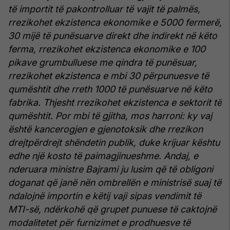
të importit të pakontrolluar të vajit të palmës,
rrezikohet ekzistenca ekonomike e 5000 fermerë,
30 mijë të punësuarve direkt dhe indirekt në këto
ferma, rrezikohet ekzistenca ekonomike e 100
pikave grumbulluese me qindra të punësuar,
rrezikohet ekzistenca e mbi 30 përpunuesve të
qumështit dhe rreth 1000 të punësuarve në këto
fabrika. Thjesht rrezikohet ekzistenca e sektorit të
qumështit.
Por mbi të gjitha, mos harroni: ky vaj
është kancerogjen e gjenotoksik dhe rrezikon
drejtpërdrejt shëndetin publik, duke krijuar kështu
edhe një kosto të paimagjinueshme.
Andaj, e
nderuara ministre Bajrami ju lusim që të obligoni
doganat që janë nën ombrellën e ministrisë suaj të
ndalojnë importin e këtij vaji sipas vendimit të
MTI-së, ndërkohë që grupet punuese të caktojnë
modalitetet për furnizimet e prodhuesve të