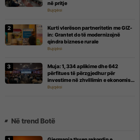
në pritje
Bujqësi
Kurti vlerëson partneritetin me GIZ-
in: Grantet do të modernizojnë
qindra biznese rurale
Bujqësi
Muja: 1,334 aplikime dhe 642
përfitues të përzgjedhur për
investime në zhvillimin e ekonomisë
rurale
Bujqësi
Në trend Botë
Gjermania thyen rekordin e