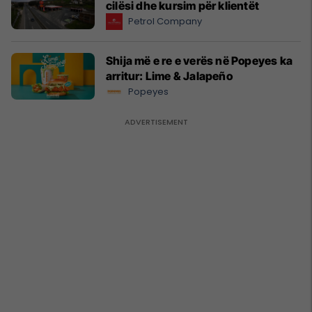
cilësi dhe kursim për klientët
Petrol Company
Shija më e re e verës në Popeyes ka
arritur: Lime & Jalapeño
Popeyes