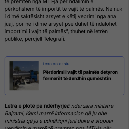
të premten nga MTI-ja për ndalimin e
përkohshëm të importit të vajit të palmës. Ne nuk
i dimë saktësisht arsyet e këtij veprimi nga ana
juaj, por ne i dimë arsyet pse duhet të ndalohet
importimi i vajit të palmës”, thuhet në letrën
publike, përcjell Telegrafi.
Përdorimi i vajit të palmës detyron
fermerët të derdhin qumështin
Letra e plotë pa ndërhyrje
E nderuara ministre
Bajrami,
Kemi marrë informacion që ju dhe
ministria që ju e udhëhiqni jeni duke e stopuar
vendimin e marrë të premten nga MTI-ja për