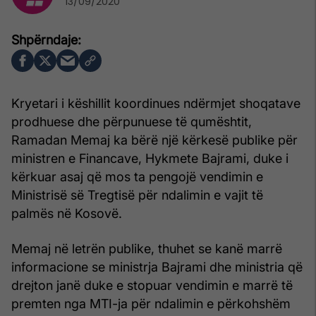
13/09/2020
Kryetari i këshillit koordinues ndërmjet shoqatave
prodhuese dhe përpunuese të qumështit,
Ramadan Memaj ka bërë një kërkesë publike për
ministren e Financave, Hykmete Bajrami, duke i
kërkuar asaj që mos ta pengojë vendimin e
Ministrisë së Tregtisë për ndalimin e vajit të
palmës në Kosovë.
Memaj në letrën publike, thuhet se kanë marrë
informacione se ministrja Bajrami dhe ministria që
drejton janë duke e stopuar vendimin e marrë të
premten nga MTI-ja për ndalimin e përkohshëm