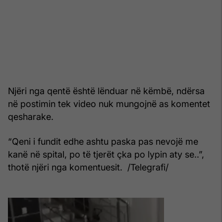
Njëri nga qentë është lënduar në këmbë, ndërsa
në postimin tek video nuk mungojnë as komentet
qesharake.
“Qeni i fundit edhe ashtu paska pas nevojë me
kanë në spital, po të tjerët çka po lypin aty se..”,
thotë njëri nga komentuesit. /Telegrafi/