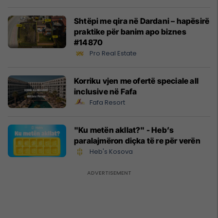
Shtëpi me qira në Dardani – hapësirë
praktike për banim apo biznes
#14870
Pro Real Estate
Korriku vjen me ofertë speciale all
inclusive në Fafa
Fafa Resort
"Ku metën akllat?" - Heb’s
paralajmëron diçka të re për verën
Heb's Kosova