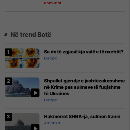
brenda një viti
Komunat
Në trend Botë
Sa do të zgjasë kjo valë e të nxehtit?
Evropa
Shpallet gjendje e jashtëzakonshme
në Krime pas sulmeve të fuqishme
të Ukrainës
Evropa
Hakmerret SHBA-ja, sulmon Iranin
Amerika