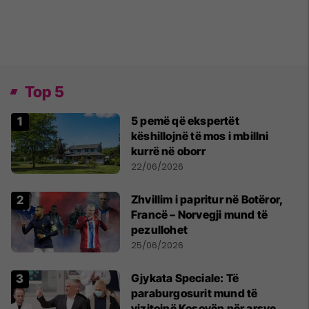
Top 5
5 pemë që ekspertët
këshillojnë të mos i mbillni
kurrë në oborr
22/06/2026
Zhvillim i papritur në Botëror,
Francë – Norvegji mund të
pezullohet
25/06/2026
​Gjykata Speciale: Të
paraburgosurit mund të
vizitojnë Kosovën për arsye