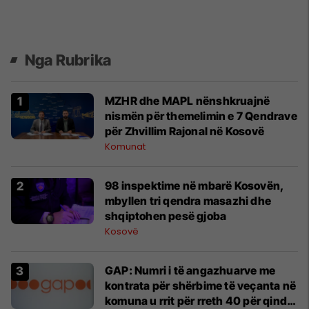
Nga Rubrika
MZHR dhe MAPL nënshkruajnë
nismën për themelimin e 7 Qendrave
për Zhvillim Rajonal në Kosovë
Komunat
98 inspektime në mbarë Kosovën,
mbyllen tri qendra masazhi dhe
shqiptohen pesë gjoba
Kosovë
GAP: Numri i të angazhuarve me
kontrata për shërbime të veçanta në
komuna u rrit për rreth 40 për qind