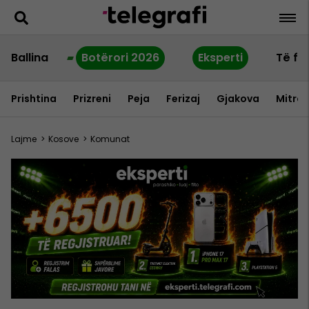
Ballina
Botërori 2026
Eksperti
Të fu
Prishtina
Prizreni
Peja
Ferizaj
Gjakova
Mitrov
Lajme
>
Kosove
>
Komunat