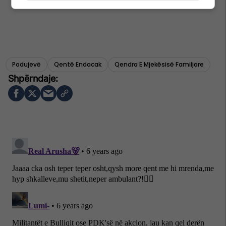
Podujevë
Qentë Endacak
Qendra E Mjekësisë Familjare