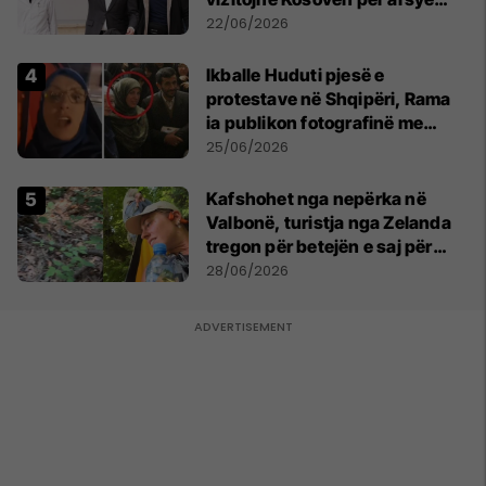
humanitare
22/06/2026
Ikballe Huduti pjesë e
protestave në Shqipëri, Rama
ia publikon fotografinë me
Ahmadinejadin e Iranit
25/06/2026
Kafshohet nga nepërka në
Valbonë, turistja nga Zelanda
tregon për betejën e saj për
mbijetesë
28/06/2026