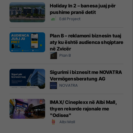
Holiday In 2 – banesa juaj për
pushime pranë detit
Edil Project
Plan B – reklamoni biznesin tuaj
aty ku është audienca shqiptare
në Zvicër
Plan B
Sigurimi i biznesit me NOVATRA
Vermögensberatung AG
NOVATRA
IMAX/ Cineplexx në Albi Mall,
thyen rekorde rajonale me
"Odisea"
Albi Mall