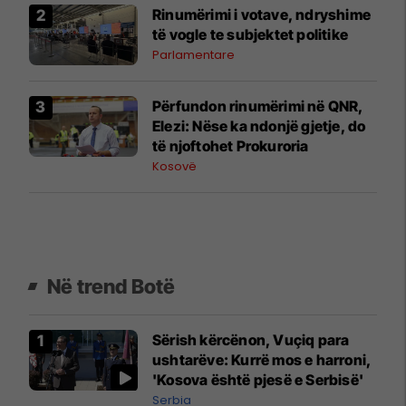
Rinumërimi i votave, ndryshime
të vogle te subjektet politike
Parlamentare
​Përfundon rinumërimi në QNR,
Elezi: Nëse ka ndonjë gjetje, do
të njoftohet Prokuroria
Kosovë
Në trend Botë
Sërish kërcënon, Vuçiq para
ushtarëve: Kurrë mos e harroni,
'Kosova është pjesë e Serbisë'
Serbia