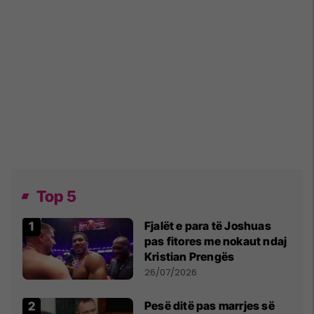
Top 5
Fjalët e para të Joshuas
pas fitores me nokaut ndaj
Kristian Prengës
26/07/2026
Pesë ditë pas marrjes së