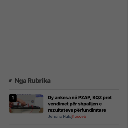
Nga Rubrika
Dy ankesa në PZAP, KQZ pret
vendimet për shpalljen e
rezultateve përfundimtare
Jehona Hulaj
Kosovë