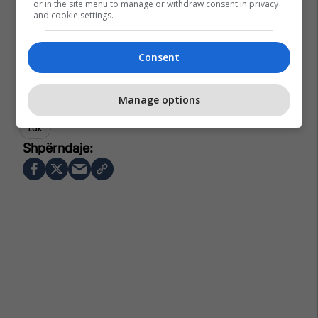
or in the site menu to manage or withdraw consent in privacy
and cookie settings.
Consent
Manage options
Zgjedhjet 2026
Zgjedhjet
Pzap
Vendim
Ikd
Ldk