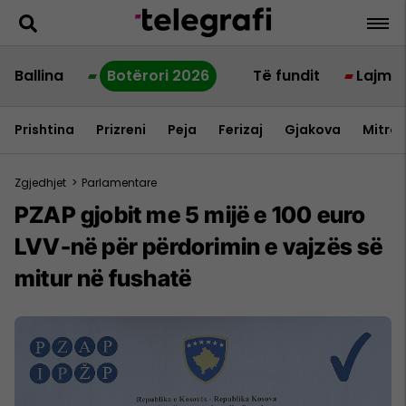
Ballina
Botërori 2026
Të fundit
Lajme
Prishtina
Prizreni
Peja
Ferizaj
Gjakova
Mitrov
Zgjedhjet
>
Parlamentare
PZAP gjobit me 5 mijë e 100 euro
LVV-në për përdorimin e vajzës së
mitur në fushatë