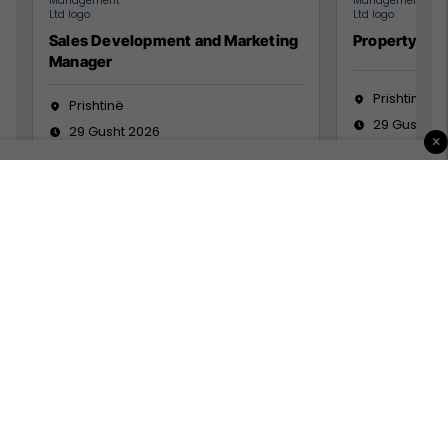
Sales Development and Marketing
Property Ma
Manager
Prishtinë
Prishtinë
29 Gusht 2
29 Gusht 2026
×