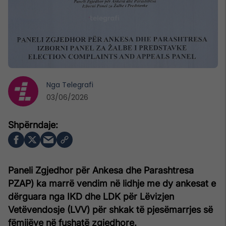
Nga
Telegrafi
03/06/2026
Paneli Zgjedhor për Ankesa dhe Parashtresa
PZAP) ka marrë vendim në lidhje me dy ankesat e
dërguara nga IKD dhe LDK për Lëvizjen
Vetëvendosje (LVV) për shkak të pjesëmarrjes së
fëmijëve në fushatë zgjedhore.