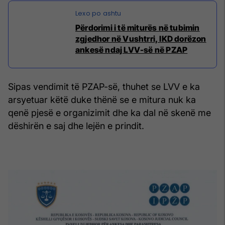
Përdorimi i të miturës në tubimin
zgjedhor në Vushtrri, IKD dorëzon
ankesë ndaj LVV-së në PZAP
Sipas vendimit të PZAP-së, thuhet se LVV e ka
arsyetuar këtë duke thënë se e mitura nuk ka
qenë pjesë e organizimit dhe ka dal në skenë me
dëshirën e saj dhe lejën e prindit.