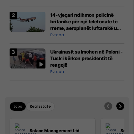
14-vjeçari ndihmon policinë
britanike për një telefonatë të
rreme, aeroplanët luftarakë u
ngritën në ajër për të
Evropa
interceptuar fluturaken e Qatar
Airways që po shkonte drejt
Ukrainasit sulmohen në Poloni -
Mançesterit
Tusk i kërkon presidentit të
reagojë
Evropa
Jobs
Real Estate
Solace Management Ltd
Solac