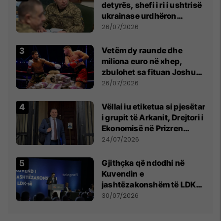
detyrës, shefi i ri i ushtrisë
ukrainase urdhëron
kontroll të madh
26/07/2026
Vetëm dy raunde dhe
miliona euro në xhep,
zbulohet sa fituan Joshua
e Prenga
26/07/2026
Vëllai iu etiketua si pjesëtar
i grupit të Arkanit, Drejtori i
Ekonomisë në Prizren
mohon pretendimet
24/07/2026
Gjithçka që ndodhi në
Kuvendin e
jashtëzakonshëm të LDK-
së
30/07/2026