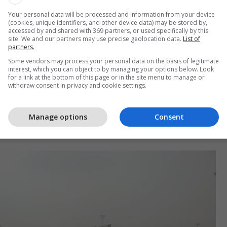
Your personal data will be processed and information from your device
(cookies, unique identifiers, and other device data) may be stored by,
accessed by and shared with 369 partners, or used specifically by this
site. We and our partners may use precise geolocation data.
List of
partners.
Some vendors may process your personal data on the basis of legitimate
interest, which you can object to by managing your options below. Look
for a link at the bottom of this page or in the site menu to manage or
withdraw consent in privacy and cookie settings.
Manage options
Consent