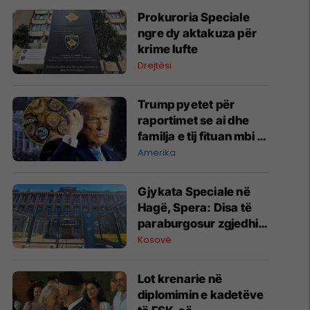
Prokuroria Speciale
ngre dy aktakuza për
krime lufte
Drejtësi
Trump pyetet për
raportimet se ai dhe
familja e tij fituan mbi 1
miliard dollarë në
Amerika
kripto
Gjykata Speciale në
Hagë, Spera: Disa të
paraburgosur zgjedhin
takime private me
Kosovë
mua, disa jo
Lot krenarie në
diplomimin e kadetëve