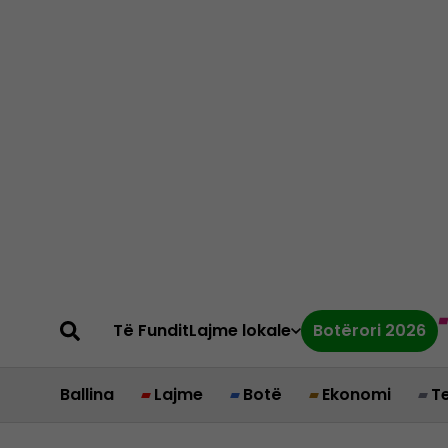
Të Fundit
Lajme lokale
Botërori 2026
Ballina
Lajme
Botë
Ekonomi
T