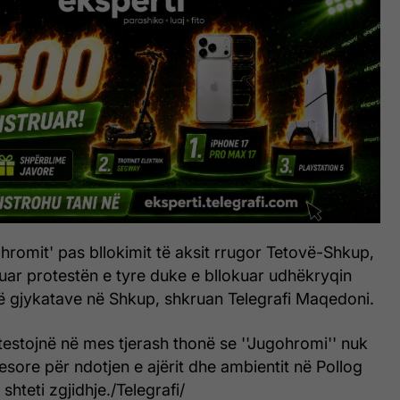
hromit' pas bllokimit të aksit rrugor Tetovë-Shkup,
uar protestën e tyre duke e bllokuar udhëkryqin
të gjykatave në Shkup, shkruan Telegrafi Maqedoni.
estojnë në mes tjerash thonë se ''Jugohromi'' nuk
esore për ndotjen e ajërit dhe ambientit në Pollog
hteti zgjidhje./Telegrafi/