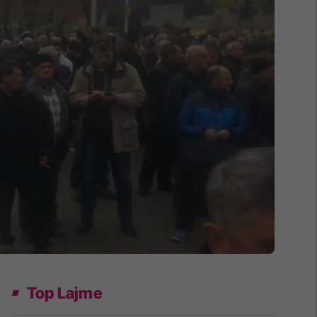
Top Lajme