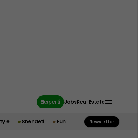
Eksperti
Jobs
Real Estate
style
Shëndeti
Fun
Newsletter