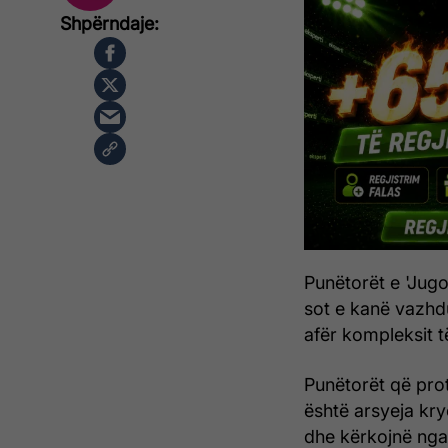
Punëtorët e 'Jugo
sot e kanë vazhd
afër kompleksit 
Punëtorët që prot
është arsyeja kry
dhe kërkojnë nga s