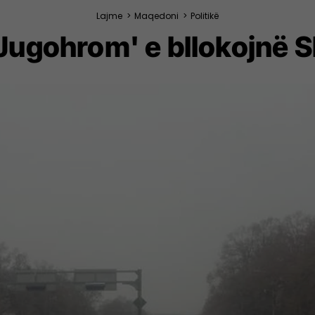
Lajme
>
Maqedoni
>
Politikë
'Jugohrom' e bllokojnë S