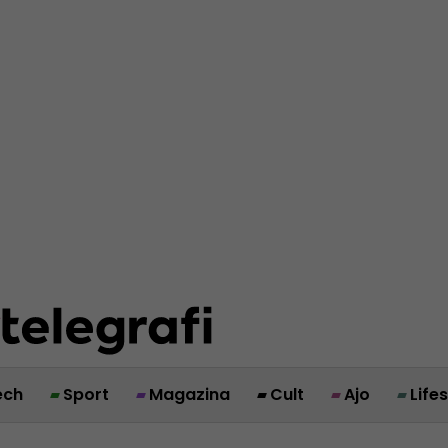
ech
Sport
Magazina
Cult
Ajo
Life