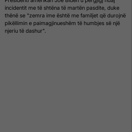
Presidenti amerikan Joe Biden u përgjigj ndaj
incidentit me të shtëna të martën pasdite, duke
thënë se "zemra ime është me familjet që durojnë
pikëllimin e paimagjinueshëm të humbjes së një
njeriu të dashur".