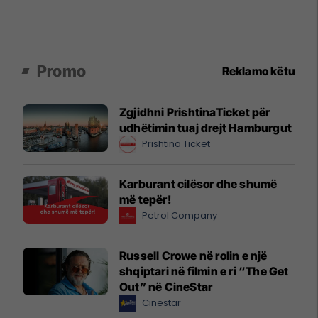
Promo
Reklamo këtu
Zgjidhni PrishtinaTicket për
udhëtimin tuaj drejt Hamburgut
Prishtina Ticket
Karburant cilësor dhe shumë
më tepër!
Petrol Company
Russell Crowe në rolin e një
shqiptari në filmin e ri “The Get
Out” në CineStar
Cinestar