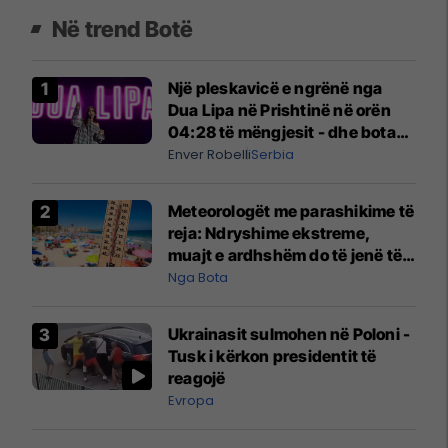
Në trend Botë
Një pleskavicë e ngrënë nga
Dua Lipa në Prishtinë në orën
04:28 të mëngjesit - dhe bota
digjitale serbe shpall gjendjen e
Enver Robelli
Serbia
luftës
Meteorologët me parashikime të
reja: Ndryshime ekstreme,
muajt e ardhshëm do të jenë të
pazakontë
Nga Bota
Ukrainasit sulmohen në Poloni -
Tusk i kërkon presidentit të
reagojë
Evropa