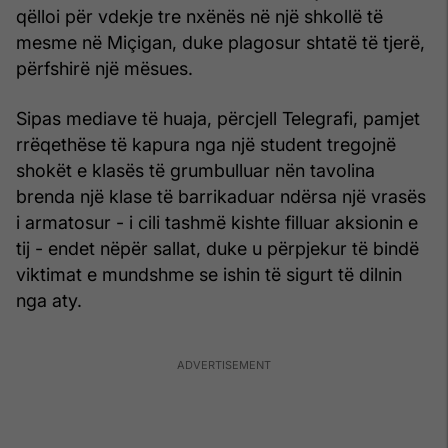
qëlloi për vdekje tre nxënës në një shkollë të
mesme në Miçigan, duke plagosur shtatë të tjerë,
përfshirë një mësues.
Sipas mediave të huaja, përcjell Telegrafi, pamjet
rrëqethëse të kapura nga një student tregojnë
shokët e klasës të grumbulluar nën tavolina
brenda një klase të barrikaduar ndërsa një vrasës
i armatosur - i cili tashmë kishte filluar aksionin e
tij - endet nëpër sallat, duke u përpjekur të bindë
viktimat e mundshme se ishin të sigurt të dilnin
nga aty.