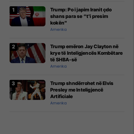
Trump: Po i japim Iranit çdo
shans para se “t'i presim
kokën"
Amerika
Trump emëron Jay Clayton në
krye të Inteligjencës Kombëtare
të SHBA-së
Amerika
Trump shndërrohet në Elvis
Presley me Inteligjencë
Artificiale
Amerika