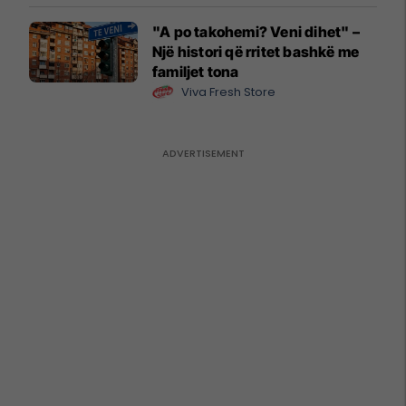
"A po takohemi? Veni dihet" –
Një histori që rritet bashkë me
familjet tona
Viva Fresh Store