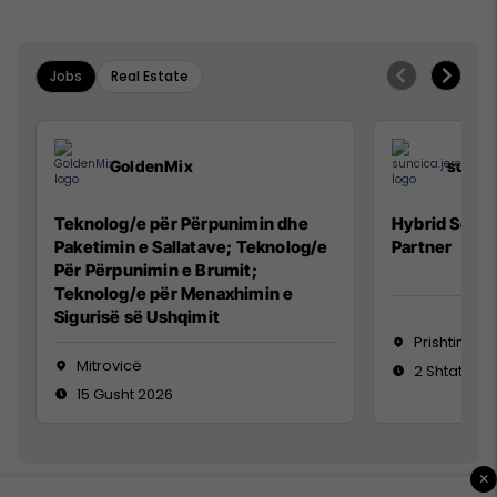
Jobs
Real Estate
GoldenMix
sunci
Teknolog/e për Përpunimin dhe
Hybrid Senio
Paketimin e Sallatave; Teknolog/e
Partner
Për Përpunimin e Brumit;
Teknolog/e për Menaxhimin e
Sigurisë së Ushqimit
Prishtinë
Mitrovicë
2 Shtator 2
15 Gusht 2026
×