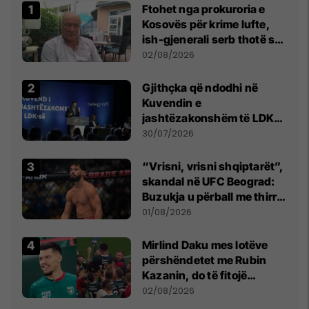
Ftohet nga prokuroria e
Kosovës për krime lufte,
ish-gjenerali serb thotë se
dikush e tradhtoi në
02/08/2026
Beograd
Gjithçka që ndodhi në
Kuvendin e
jashtëzakonshëm të LDK-
së
30/07/2026
“Vrisni, vrisni shqiptarët”,
skandal në UFC Beograd:
Buzukja u përball me thirrje
anti-shqiptare nga
01/08/2026
tribunat
Mirlind Daku mes lotëve
përshëndetet me Rubin
Kazanin, do të fitojë
miliona te Spartak Moska
02/08/2026