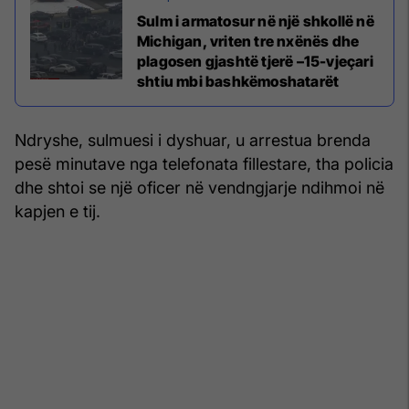
Sulm i armatosur në një shkollë në
Michigan, vriten tre nxënës dhe
plagosen gjashtë tjerë –15-vjeçari
shtiu mbi bashkëmoshatarët
Ndryshe, sulmuesi i dyshuar, u arrestua brenda
pesë minutave nga telefonata fillestare, tha policia
dhe shtoi se një oficer në vendngjarje ndihmoi në
kapjen e tij.