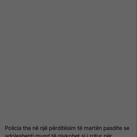
Policia tha në një përditësim të martën pasdite se
adoleshenti mund të gjykohet si i rritur për