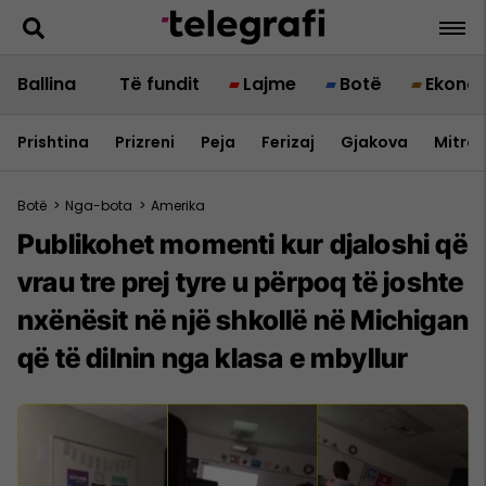
Ballina
Të fundit
Lajme
Botë
Ekono
Prishtina
Prizreni
Peja
Ferizaj
Gjakova
Mitrov
Botë
>
Nga-bota
>
Amerika
Publikohet momenti kur djaloshi që
vrau tre prej tyre u përpoq të joshte
nxënësit në një shkollë në Michigan
që të dilnin nga klasa e mbyllur