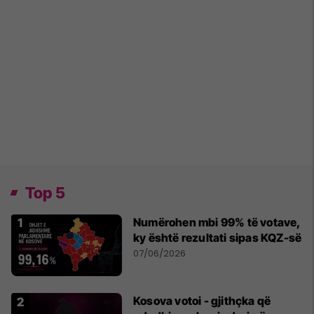
Top 5
Numërohen mbi 99% të votave,
ky është rezultati sipas KQZ-së
07/06/2026
Kosova votoi - gjithçka që