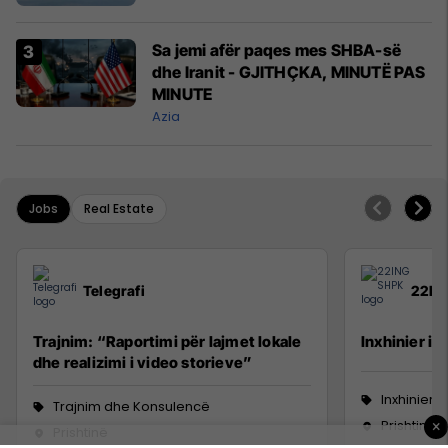
Sa jemi afër paqes mes SHBA-së
dhe Iranit - GJITHÇKA, MINUTË PAS
MINUTE
Azia
Jobs
Real Estate
Telegrafi
22IN
Trajnim: “Raportimi për lajmet lokale
Inxhinier i 
dhe realizimi i video storieve”
Inxhinieri
Trajnim dhe Konsulencë
Prishtinë
×
Prishtinë