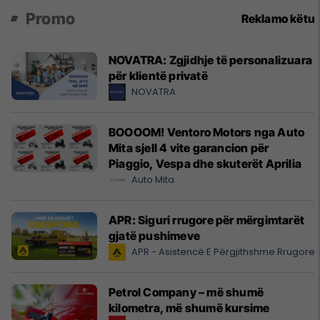
Promo
Reklamo këtu
NOVATRA: Zgjidhje të personalizuara
për klientë privatë
NOVATRA
BOOOOM! Ventoro Motors nga Auto
Mita sjell 4 vite garancion për
Piaggio, Vespa dhe skuterët Aprilia
Auto Mita
APR: Siguri rrugore për mërgimtarët
gjatë pushimeve
APR - Asistencë E Përgjithshme Rrugore
Petrol Company – më shumë
kilometra, më shumë kursime