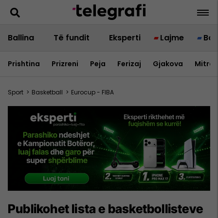
Ballina
Të fundit
Eksperti
Lajme
Bot
Prishtina
Prizreni
Peja
Ferizaj
Gjakova
Mitrov
Sport
>
Basketball
>
Eurocup - FIBA
Publikohet lista e basketbollisteve