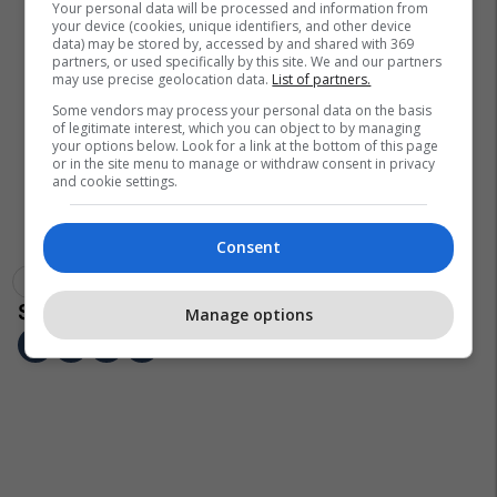
Your personal data will be processed and information from
your device (cookies, unique identifiers, and other device
data) may be stored by, accessed by and shared with 369
partners, or used specifically by this site. We and our partners
may use precise geolocation data.
List of partners.
Some vendors may process your personal data on the basis
of legitimate interest, which you can object to by managing
your options below. Look for a link at the bottom of this page
or in the site menu to manage or withdraw consent in privacy
and cookie settings.
Consent
Fidan Shatri
Basketboll
Fiba Europe Cup
Manage options