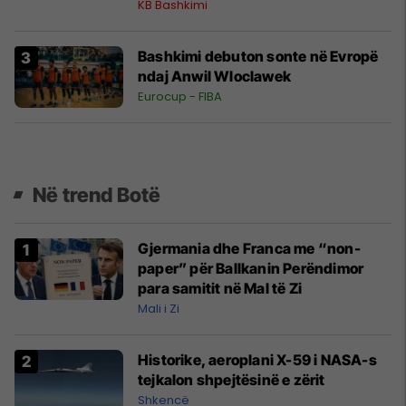
KB Bashkimi
Bashkimi debuton sonte në Evropë
ndaj Anwil Wloclawek
Eurocup - FIBA
Në trend Botë
Gjermania dhe Franca me “non-
paper” për Ballkanin Perëndimor
para samitit në Mal të Zi
Mali i Zi
Historike, aeroplani X-59 i NASA-s
tejkalon shpejtësinë e zërit
Shkencë