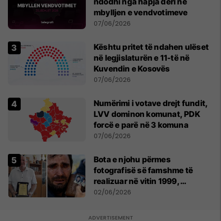
ndodhi nga hapja deri në
mbylljen e vendvotimeve
07/06/2026
Kështu pritet të ndahen ulëset
në legjislaturën e 11-të në
Kuvendin e Kosovës
07/06/2026
Numërimi i votave drejt fundit,
LVV dominon komunat, PDK
forcë e parë në 3 komuna
07/06/2026
Bota e njohu përmes
fotografisë së famshme të
realizuar në vitin 1999,
pensionohet Xajë Mustafa
02/06/2026