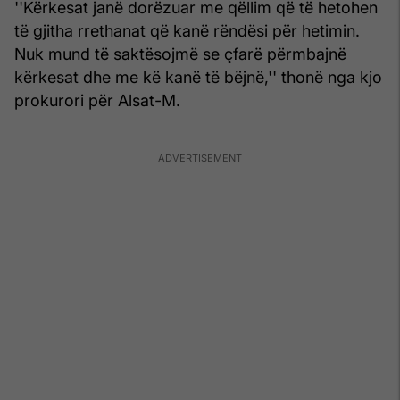
''Kërkesat janë dorëzuar me qëllim që të hetohen
të gjitha rrethanat që kanë rëndësi për hetimin.
Nuk mund të saktësojmë se çfarë përmbajnë
kërkesat dhe me kë kanë të bëjnë,'' thonë nga kjo
prokurori për Alsat-M.