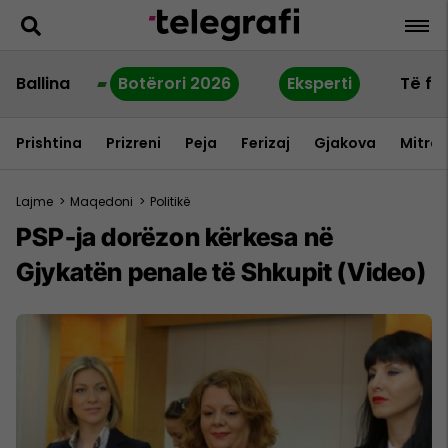
Ballina
Botërori 2026
Eksperti
Të fu
Prishtina
Prizreni
Peja
Ferizaj
Gjakova
Mitrov
Lajme
>
Maqedoni
>
Politikë
PSP-ja dorëzon kërkesa në
Gjykatën penale të Shkupit (Video)