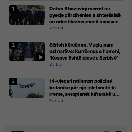
Dritan Abazoviqi merret në
pyetje për dhënien e shtetësisë
së nderit biznesmenit kosovar
Mali i Zi
Sërish kërcënon, Vuçiq para
ushtarëve: Kurrë mos e harroni,
'Kosova është pjesë e Serbisë'
Serbia
14-vjeçari ndihmon policinë
britanike për një telefonatë të
rreme, aeroplanët luftarakë u
ngritën në ajër për të
Evropa
interceptuar fluturaken e Qatar
Airways që po shkonte drejt
Mançesterit