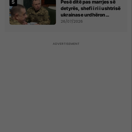
Pesë ditë pas marrjes së
detyrës, shefi i ri i ushtrisë
ukrainase urdhëron
kontroll të madh
26/07/2026