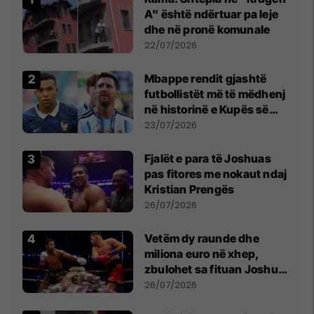
A" është ndërtuar pa leje
dhe në pronë komunale
22/07/2026
Mbappe rendit gjashtë
futbollistët më të mëdhenj
në historinë e Kupës së
Botës, Messi mbetet i dyti
23/07/2026
Fjalët e para të Joshuas
pas fitores me nokaut ndaj
Kristian Prengës
26/07/2026
Vetëm dy raunde dhe
miliona euro në xhep,
zbulohet sa fituan Joshua
e Prenga
26/07/2026