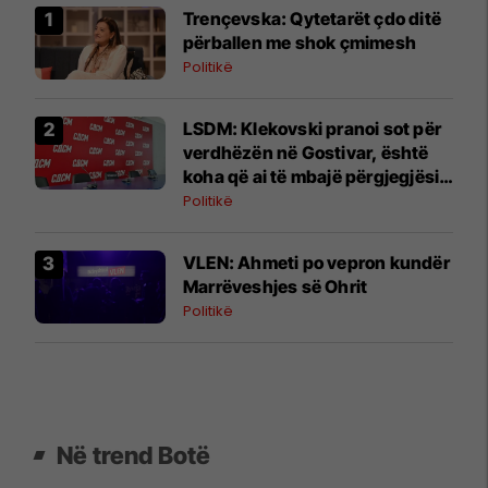
Trençevska: Qytetarët çdo ditë
përballen me shok çmimesh
Politikë
LSDM: Klekovski pranoi sot për
verdhëzën në Gostivar, është
koha që ai të mbajë përgjegjësi
penale
Politikë
VLEN: Ahmeti po vepron kundër
Marrëveshjes së Ohrit
Politikë
Në trend Botë