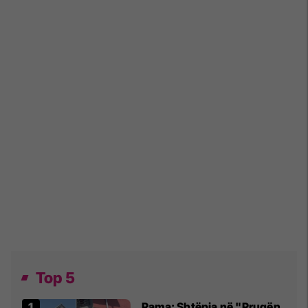
Top 5
Rama: Shtëpia në "Rrugën