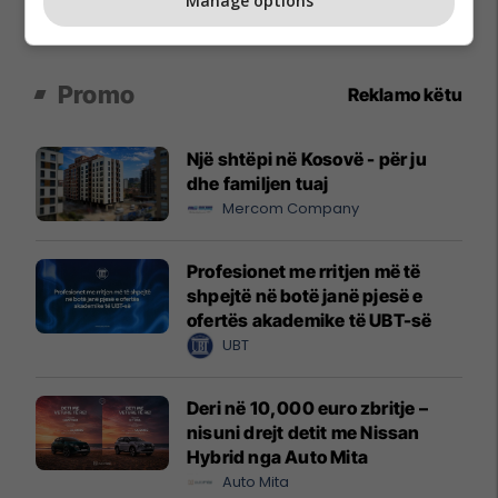
Manage options
Promo
Reklamo këtu
Një shtëpi në Kosovë - për ju
dhe familjen tuaj
Mercom Company
Profesionet me rritjen më të
shpejtë në botë janë pjesë e
ofertës akademike të UBT-së
UBT
Deri në 10,000 euro zbritje –
nisuni drejt detit me Nissan
Hybrid nga Auto Mita
Auto Mita