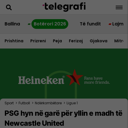
Ballina
Botërori 2026
Të fundit
Lajme
Prishtina
Prizreni
Peja
Ferizaj
Gjakova
Mitrov
Sport
>
Futboll
>
Ndërkombëtare
>
Ligue 1
PSG hyn në garë për yllin e madh të
Newcastle United