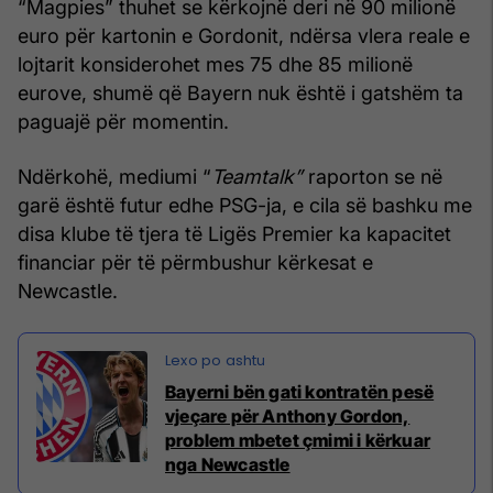
“Magpies” thuhet se kërkojnë deri në 90 milionë
euro për kartonin e Gordonit, ndërsa vlera reale e
lojtarit konsiderohet mes 75 dhe 85 milionë
eurove, shumë që Bayern nuk është i gatshëm ta
paguajë për momentin.
Ndërkohë, mediumi “
Teamtalk”
raporton se në
garë është futur edhe PSG-ja, e cila së bashku me
disa klube të tjera të Ligës Premier ka kapacitet
financiar për të përmbushur kërkesat e
Newcastle.
Bayerni bën gati kontratën pesë
vjeçare për Anthony Gordon,
problem mbetet çmimi i kërkuar
nga Newcastle