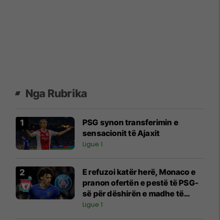
Nga Rubrika
PSG synon transferimin e
sensacionit të Ajaxit
Ligue 1
E refuzoi katër herë, Monaco e
pranon ofertën e pestë të PSG-
së për dëshirën e madhe të
Liverpoolit
Ligue 1