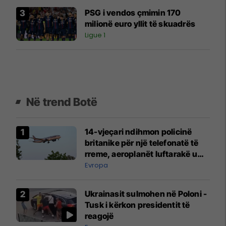
PSG i vendos çmimin 170
milionë euro yllit të skuadrës
Ligue 1
Në trend Botë
14-vjeçari ndihmon policinë
britanike për një telefonatë të
rreme, aeroplanët luftarakë u
ngritën në ajër për të
Evropa
interceptuar fluturaken e Qatar
Airways që po shkonte drejt
Ukrainasit sulmohen në Poloni -
Mançesterit
Tusk i kërkon presidentit të
reagojë