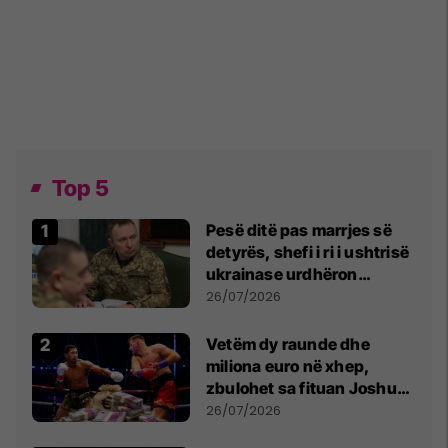
Top 5
Pesë ditë pas marrjes së
detyrës, shefi i ri i ushtrisë
ukrainase urdhëron
kontroll të madh
26/07/2026
Vetëm dy raunde dhe
miliona euro në xhep,
zbulohet sa fituan Joshua
e Prenga
26/07/2026