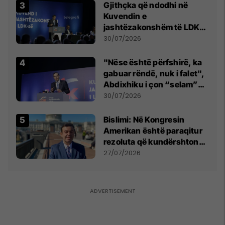
Gjithçka që ndodhi në
Kuvendin e
jashtëzakonshëm të LDK-
së
30/07/2026
"Nëse është përfshirë, ka
gabuar rëndë, nuk i falet",
Abdixhiku i çon “selam”
Përparim Ramës
30/07/2026
Bislimi: Në Kongresin
Amerikan është paraqitur
rezoluta që kundërshton
mbajtjen e Asamblesë
27/07/2026
Parlamentare të OSBE-së
në Beograd