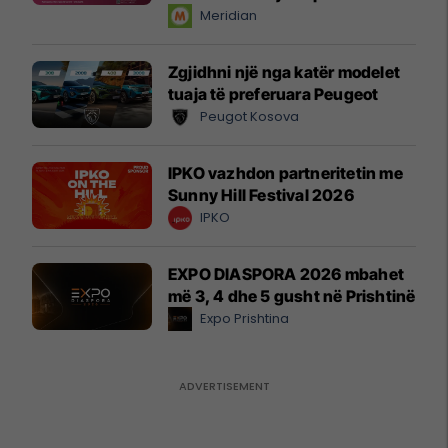
instant!
Meridian
Zgjidhni një nga katër modelet
tuaja të preferuara Peugeot
Peugot Kosova
IPKO vazhdon partneritetin me
Sunny Hill Festival 2026
IPKO
EXPO DIASPORA 2026 mbahet
më 3, 4 dhe 5 gusht në Prishtinë
Expo Prishtina