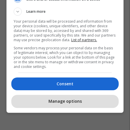
Learn more
Your personal data will be processed and information from
Newcastle United
Anthony Gordon
Transferimet
your device (cookies, unique identifiers, and other device
data) may be stored by, accessed by and shared with 369
Ligue 1
Premier League
partners, or used specifically by this site. We and our partners
may use precise geolocation data.
List of partners.
Some vendors may process your personal data on the basis
of legitimate interest, which you can object to by managing
your options below. Look for a link at the bottom of this page
or in the site menu to manage or withdraw consent in privacy
and cookie settings.
Consent
Manage options