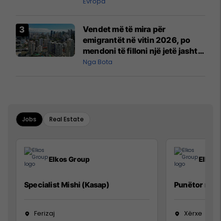
Evropa
Vendet më të mira për
emigrantët në vitin 2026, po
mendoni të filloni një jetë jashtë
vendit?
Nga Bota
Jobs
Real Estate
Elkos Group
Elkos
Specialist Mishi (Kasap)
Punëtor në 
Ferizaj
Xërxe