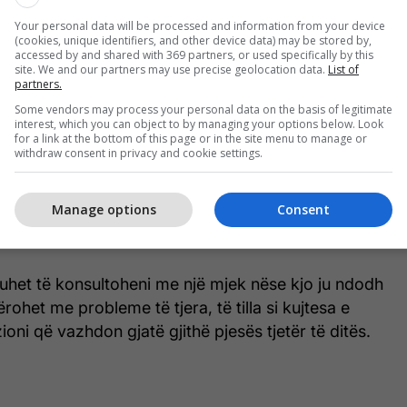
isa sekonda, por nuk je plotësisht i orientuar ndaj
Your personal data will be processed and information from your device
 tha ajo.
(cookies, unique identifiers, and other device data) may be stored by,
accessed by and shared with 369 partners, or used specifically by this
site. We and our partners may use precise geolocation data.
List of
 e bëjnë më të mundshme që të zgjoheni pak të
partners.
fshirë gjumin e dobët ose të ndërprerë, stresin,
Some vendors may process your personal data on the basis of legitimate
 ose sëmundjen, si dhe zgjimin e papritur kur bie
interest, which you can object to by managing your options below. Look
for a link at the bottom of this page or in the site menu to manage or
withdraw consent in privacy and cookie settings.
or është tashmë nën stres, truri mund të ketë
Manage options
Consent
ërrojë marshin’ shpejt, duke çuar në ato pak
se para se të kthehet në normalitet”, tha ajo.
het të konsultoheni me një mjek nëse kjo ju ndodh
ohet me probleme të tjera, të tilla si kujtesa e
oni që vazhdon gjatë gjithë pjesës tjetër të ditës.