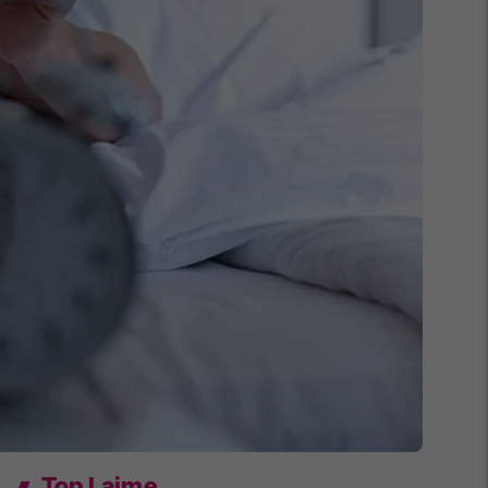
Top Lajme