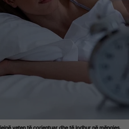
ejnë veten të çorientuar dhe të lodhur në mëngjes,