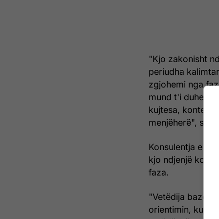
"Kjo zakonisht ndo
periudha kalimtar
zgjohemi nga faza 
mund t'i duhet pa
kujtesa, konteks
menjëherë", shpje
Konsulentja e gj
kjo ndjenjë konfu
faza.
"Vetëdija bazë fi
orientimin, kujte