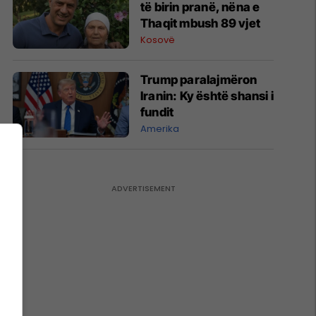
të birin pranë, nëna e
Thaqit mbush 89 vjet
Kosovë
Trump paralajmëron
Iranin: Ky është shansi i
fundit
Amerika