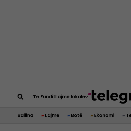
Të Fundit
Lajme lokale
Ballina
Lajme
Botë
Ekonomi
T