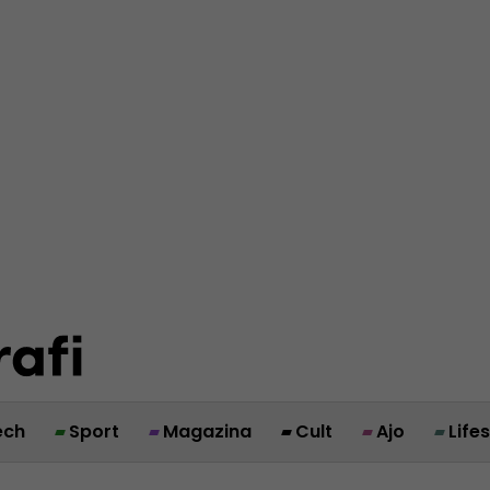
ech
Sport
Magazina
Cult
Ajo
Life