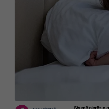
Shumë njerëz e gj