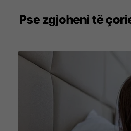
Pse zgjoheni të çor