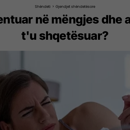
Shëndeti
>
Gjendjet shëndetësore
ientuar në mëngjes dhe a
t'u shqetësuar?