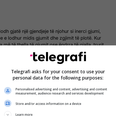
dh gjatë një gjendjeje të njohur si inerci gjumi,
e e lodhur midis gjumit dhe zgjimit të plotë. Kur
më të thella të gjumit ose ëndrra të gjalla, trurit
k kohë për të 'riorientuar' veten, që do të thotë se
ti dhe ndërgjegjësimi hapësinor nuk përputhen
goi ajo.
Telegrafi asks for your consent to use your
personal data for the following purposes:
umit në The Sleep Works, Maryanne Taylor, shton se
zioni mund të ndodhë ndërsa truri "zgjohet" në
Personalised advertising and content, advertising and content
measurement, audience research and services development
Store and/or access information on a device
llon të veprojë e para, por zonat përgjegjëse për
sën dhe kontekstin zgjasin pak më shumë. Je i
Learn more