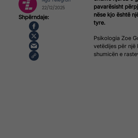
Nga
Telegrafi
pavarësisht përpj
22/12/2025
nëse kjo është nj
tyre.
Psikologia Zoe Go
vetëdijes për një
shumicën e raste