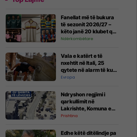
Fanellat më të bukura
të sezonit 2026/27 –
këto janë 20 klubet që
spikatën me dizajnin e
Ndërkombëtare
tyre
Vala e katërt e të
nxehtit në Itali, 25
qytete në alarm të kuq
- probleme me
Evropa
mungesën e ujit
Ndryshon regjimi i
qarkullimit në
Lakrishte, Komuna e
Prishtinës ofron
Prishtina
shpjegime
Edhe këtë ditëlindje pa