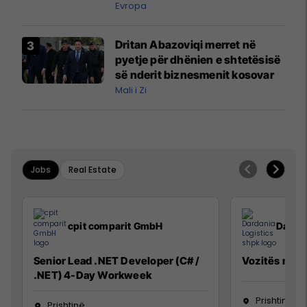
ngritën në ajër për të
Evropa
interceptuar fluturaken e Qatar
Airways që po shkonte drejt
Dritan Abazoviqi merret në
Mançesterit
pyetje për dhënien e shtetësisë
së nderit biznesmenit kosovar
Mali i Zi
Jobs
Real Estate
cpit comparit GmbH
Dardan
Senior Lead .NET Developer (C# /
Vozitës me K
.NET) 4-Day Workweek
Prishtinë
Prishtinë