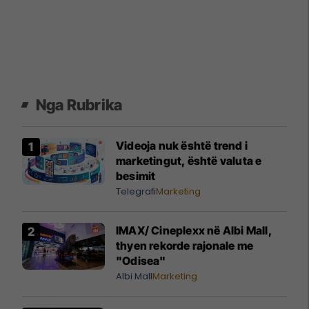
Nga Rubrika
Videoja nuk është trend i
marketingut, është valuta e
besimit
Telegrafi
Marketing
IMAX/ Cineplexx në Albi Mall,
thyen rekorde rajonale me
"Odisea"
Albi Mall
Marketing