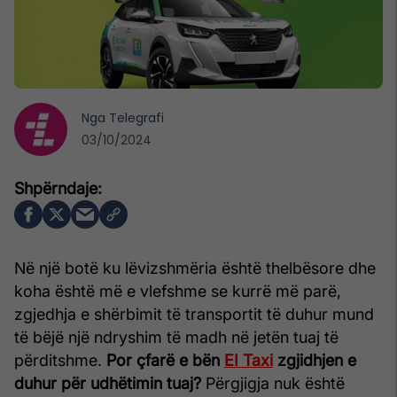
Nga
Telegrafi
03/10/2024
Në një botë ku lëvizshmëria është thelbësore dhe
koha është më e vlefshme se kurrë më parë,
zgjedhja e shërbimit të transportit të duhur mund
të bëjë një ndryshim të madh në jetën tuaj të
përditshme.
Por çfarë e bën
EI Taxi
zgjidhjen e
duhur për udhëtimin tuaj?
Përgjigja nuk është