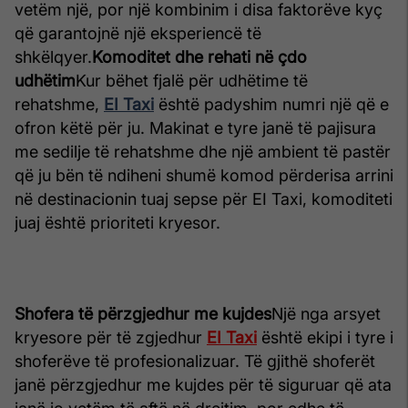
vetëm një, por një kombinim i disa faktorëve kyç
që garantojnë një eksperiencë të
shkëlqyer.
Komoditet dhe rehati në çdo
udhëtim
Kur bëhet fjalë për udhëtime të
rehatshme,
EI Taxi
është padyshim numri një që e
ofron këtë për ju. Makinat e tyre janë të pajisura
me sedilje të rehatshme dhe një ambient të pastër
që ju bën të ndiheni shumë komod përderisa arrini
në destinacionin tuaj sepse për EI Taxi, komoditeti
juaj është prioriteti kryesor.
Shofera të përzgjedhur me kujdes
Një nga arsyet
kryesore për të zgjedhur
EI Taxi
është ekipi i tyre i
shoferëve të profesionalizuar. Të gjithë shoferët
janë përzgjedhur me kujdes për të siguruar që ata