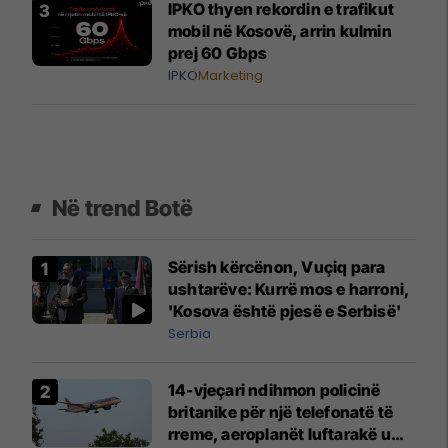
IPKO thyen rekordin e trafikut
mobil në Kosovë, arrin kulmin
prej 60 Gbps
IPKO
Marketing
Në trend Botë
Sërish kërcënon, Vuçiq para
ushtarëve: Kurrë mos e harroni,
'Kosova është pjesë e Serbisë'
Serbia
14-vjeçari ndihmon policinë
britanike për një telefonatë të
rreme, aeroplanët luftarakë u