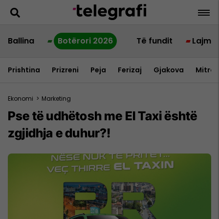
Ballina
Botërori 2026
Të fundit
Lajme
Prishtina
Prizreni
Peja
Ferizaj
Gjakova
Mitrov
Ekonomi
>
Marketing
Pse të udhëtosh me EI Taxi është
zgjidhja e duhur?!