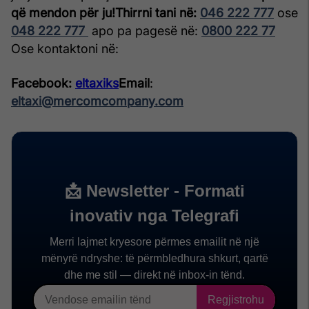
që mendon për ju!
Thirrni tani në:
046 222 777
ose
048 222 777
apo pa pagesë në:
0800 222 77
Ose kontaktoni në:
Facebook:
eltaxiks
Email
:
eltaxi@mercomcompany.com