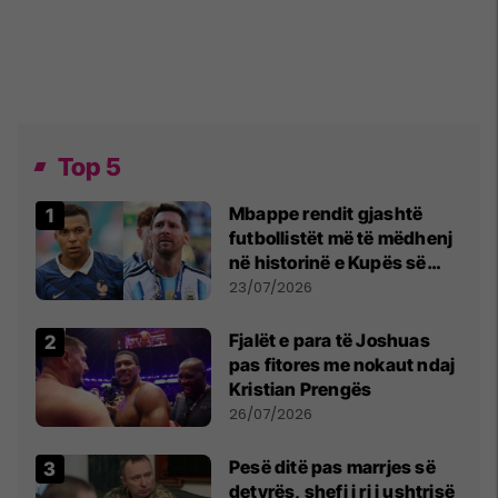
Top 5
Mbappe rendit gjashtë
futbollistët më të mëdhenj
në historinë e Kupës së
Botës, Messi mbetet i dyti
23/07/2026
Fjalët e para të Joshuas
pas fitores me nokaut ndaj
Kristian Prengës
26/07/2026
Pesë ditë pas marrjes së
detyrës, shefi i ri i ushtrisë