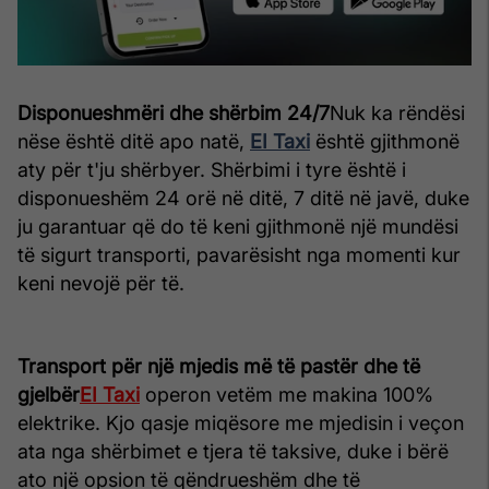
Disponueshmëri dhe shërbim 24/7
Nuk ka rëndësi
nëse është ditë apo natë,
EI Taxi
është gjithmonë
aty për t'ju shërbyer. Shërbimi i tyre është i
disponueshëm 24 orë në ditë, 7 ditë në javë, duke
ju garantuar që do të keni gjithmonë një mundësi
të sigurt transporti, pavarësisht nga momenti kur
keni nevojë për të.
Transport për një mjedis më të pastër dhe të
gjelbër
EI Taxi
operon vetëm me makina 100%
elektrike. Kjo qasje miqësore me mjedisin i veçon
ata nga shërbimet e tjera të taksive, duke i bërë
ato një opsion të qëndrueshëm dhe të