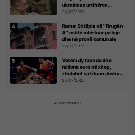
ukrainase urdhëron
kontroll të madh
26/07/2026
Rama: Shtëpia në "Rrugën
A" është ndërtuar pa leje
dhe në pronë komunale
22/07/2026
Vetëm dy raunde dhe
miliona euro në xhep,
zbulohet sa fituan Joshua
e Prenga
26/07/2026