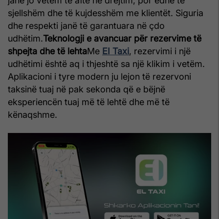
janë jo vetëm të aftë në drejtim, por edhe të
sjellshëm dhe të kujdesshëm me klientët. Siguria
dhe respekti janë të garantuara në çdo
udhëtim.
Teknologji e avancuar për rezervime të
shpejta dhe të lehta
Me
EI Taxi
, rezervimi i një
udhëtimi është aq i thjeshtë sa një klikim i vetëm.
Aplikacioni i tyre modern ju lejon të rezervoni
taksinë tuaj në pak sekonda që e bëjnë
eksperiencën tuaj më të lehtë dhe më të
kënaqshme.