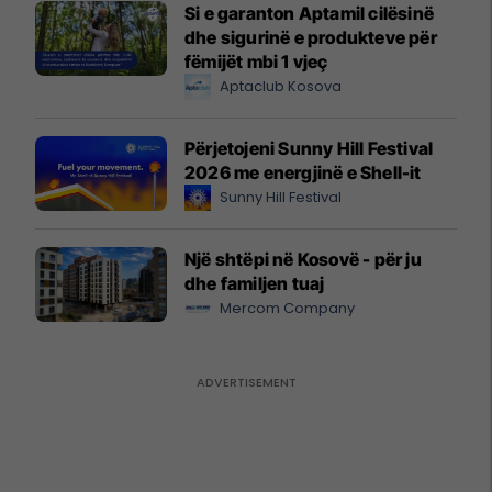
Si e garanton Aptamil cilësinë
dhe sigurinë e produkteve për
fëmijët mbi 1 vjeç
Aptaclub Kosova
Përjetojeni Sunny Hill Festival
2026 me energjinë e Shell-it
Sunny Hill Festival
Një shtëpi në Kosovë - për ju
dhe familjen tuaj
Mercom Company