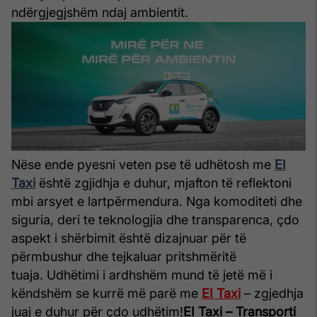
ndërgjegjshëm ndaj ambientit.
Nëse ende pyesni veten pse të udhëtosh me
EI
Taxi
është zgjidhja e duhur, mjafton të reflektoni
mbi arsyet e lartpërmendura. Nga komoditeti dhe
siguria, deri te teknologjia dhe transparenca, çdo
aspekt i shërbimit është dizajnuar për të
përmbushur dhe tejkaluar pritshmëritë
tuaja.
Udhëtimi i ardhshëm mund të jetë më i
këndshëm se kurrë më parë me
EI Taxi
– zgjedhja
juaj e duhur për çdo udhëtim!
EI Taxi – Transporti