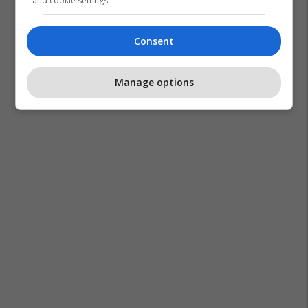
and cookie settings.
Ei Taxi
Udhëtime
Pr Artikuj
Taxi
Consent
Manage options