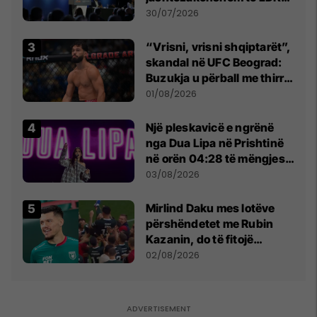
së
30/07/2026
“Vrisni, vrisni shqiptarët”,
skandal në UFC Beograd:
Buzukja u përball me thirrje
anti-shqiptare nga
01/08/2026
tribunat
Një pleskavicë e ngrënë
nga Dua Lipa në Prishtinë
në orën 04:28 të mëngjesit
- dhe bota digjitale serbe
03/08/2026
shpall gjendjen e luftës
Mirlind Daku mes lotëve
përshëndetet me Rubin
Kazanin, do të fitojë
miliona te Spartak Moska
02/08/2026