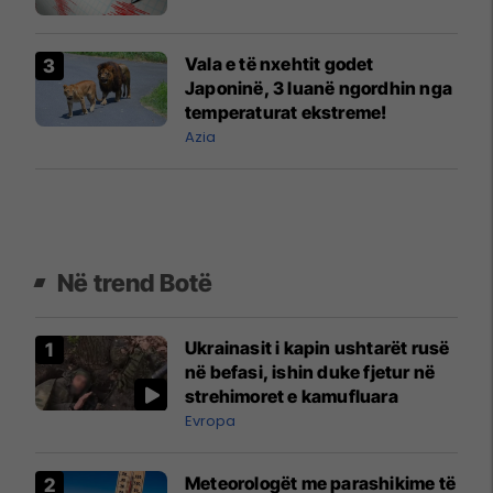
Vala e të nxehtit godet
Japoninë, 3 luanë ngordhin nga
temperaturat ekstreme!
Azia
Në trend Botë
Ukrainasit i kapin ushtarët rusë
në befasi, ishin duke fjetur në
strehimoret e kamufluara
Evropa
Meteorologët me parashikime të