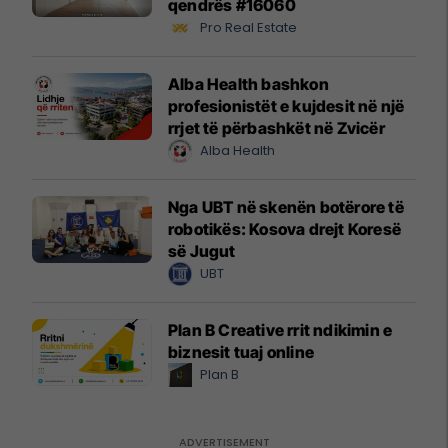
qendrës #16060
Pro Real Estate
Alba Health bashkon
profesionistët e kujdesit në një
rrjet të përbashkët në Zvicër
Alba Health
Nga UBT në skenën botërore të
robotikës: Kosova drejt Koresë
së Jugut
UBT
Plan B Creative rrit ndikimin e
biznesit tuaj online
Plan B