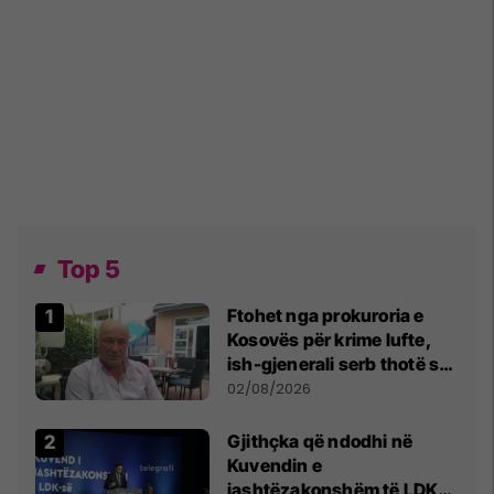
Top 5
Ftohet nga prokuroria e
Kosovës për krime lufte,
ish-gjenerali serb thotë se
dikush e tradhtoi në
02/08/2026
Beograd
Gjithçka që ndodhi në
Kuvendin e
jashtëzakonshëm të LDK-