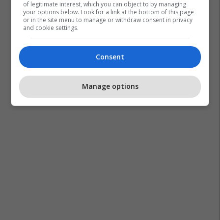
of legitimate interest, which you can object to by managing
your options below. Look for a link at the bottom of this page
or in the site menu to manage or withdraw consent in privacy
and cookie settings.
Consent
India
Manage options