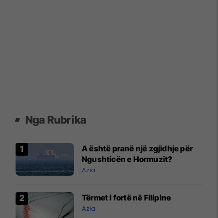
Nga Rubrika
A është pranë një zgjidhje për
Ngushticën e Hormuzit?
Azia
Tërmet i fortë në Filipine
Azia