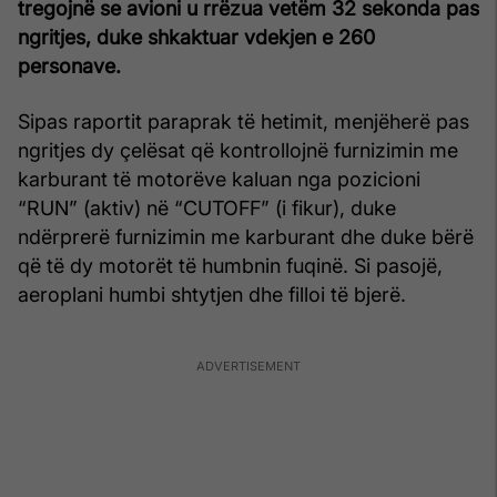
tregojnë se avioni u rrëzua vetëm 32 sekonda pas
ngritjes, duke shkaktuar vdekjen e 260
personave.
Sipas raportit paraprak të hetimit, menjëherë pas
ngritjes dy çelësat që kontrollojnë furnizimin me
karburant të motorëve kaluan nga pozicioni
“RUN” (aktiv) në “CUTOFF” (i fikur), duke
ndërprerë furnizimin me karburant dhe duke bërë
që të dy motorët të humbnin fuqinë. Si pasojë,
aeroplani humbi shtytjen dhe filloi të bjerë.