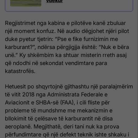
vdekur
Regjistrimet nga kabina e pilotëve kanë zbuluar
një moment konfuz. Në audio dëgjohet njëri pilot
duke pyetur tjetrin: “Pse e fike furnizimin me
karburant?”, ndërsa përgjigjja është: “Nuk e bëra
unë.” Ky shkëmbim ka shtuar misterin rreth asaj
që ndodhi në sekondat vendimtare para
katastrofës.
Hetuesit po shqyrtojnë gjithashtu një paralajmërim
të vitit 2018 nga Administrata Federale e
Aviacionit e SHBA-së (FAA), i cili fliste për
probleme të mundshme me mekanizmin e
bllokimit të çelësave të karburantit në disa
aeroplanë. Megjithatë, deri tani nuk ka prova
përfundimtare që një defekt teknik ishte shkaku i