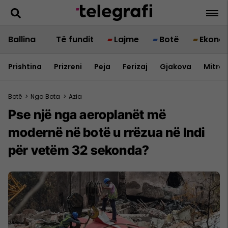
Ballina
Të fundit
Lajme
Botë
Ekono
Prishtina
Prizreni
Peja
Ferizaj
Gjakova
Mitrov
Botë
>
Nga Bota
>
Azia
Pse një nga aeroplanët më
modernë në botë u rrëzua në Indi
për vetëm 32 sekonda?