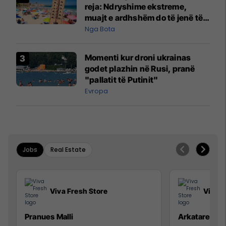
reja: Ndryshime ekstreme,
muajt e ardhshëm do të jenë të
pazakontë
Nga Bota
Momenti kur droni ukrainas
godet plazhin në Rusi, pranë
"pallatit të Putinit"
Evropa
Jobs
Real Estate
Viva Fresh Store
Viva F
Pranues Malli
Arkatare