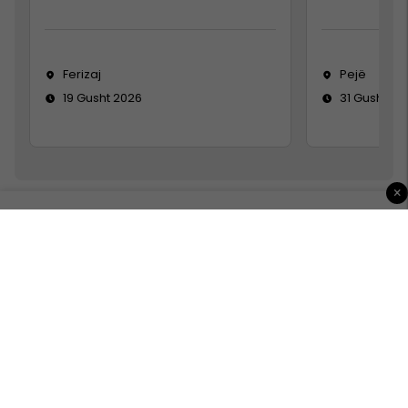
Ferizaj
Pejë
19 Gusht 2026
31 Gusht 20
×