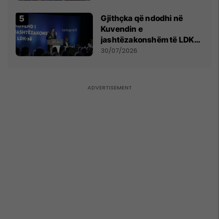
Gjithçka që ndodhi në
Kuvendin e
jashtëzakonshëm të LDK-
së
30/07/2026