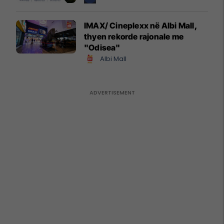
IMAX/ Cineplexx në Albi Mall,
thyen rekorde rajonale me
"Odisea"
Albi Mall