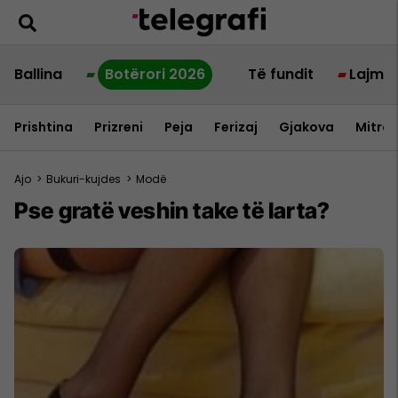
Ballina
Botërori 2026
Të fundit
Lajme
Prishtina
Prizreni
Peja
Ferizaj
Gjakova
Mitrov
Ajo
>
Bukuri-kujdes
>
Modë
Pse gratë veshin take të larta?