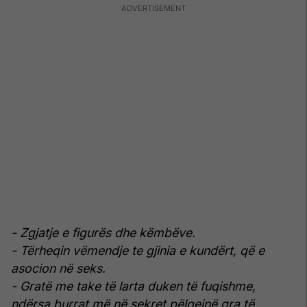
- Zgjatje e figurës dhe këmbëve.
- Tërheqin vëmendje te gjinia e kundërt, që e
asocion në seks.
- Gratë me take të larta duken të fuqishme,
ndërsa burrat më në sekret pëlqejnë gra të