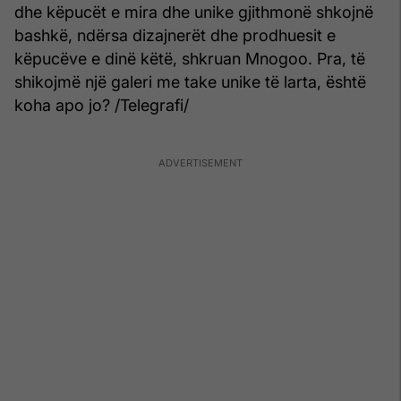
dhe këpucët e mira dhe unike gjithmonë shkojnë
bashkë, ndërsa dizajnerët dhe prodhuesit e
këpucëve e dinë këtë, shkruan Mnogoo. Pra, të
shikojmë një galeri me take unike të larta, është
koha apo jo? /Telegrafi/