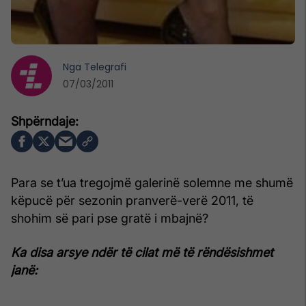
Nga
Telegrafi
07/03/2011
Para se t’ua tregojmë galerinë solemne me shumë
këpucë për sezonin pranverë-verë 2011, të
shohim së pari pse gratë i mbajnë?
Ka disa arsye ndër të cilat më të rëndësishmet
janë: