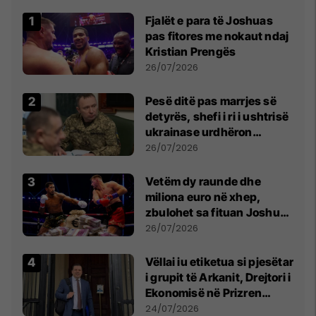
Fjalët e para të Joshuas
pas fitores me nokaut ndaj
Kristian Prengës
26/07/2026
Pesë ditë pas marrjes së
detyrës, shefi i ri i ushtrisë
ukrainase urdhëron
kontroll të madh
26/07/2026
Vetëm dy raunde dhe
miliona euro në xhep,
zbulohet sa fituan Joshua
e Prenga
26/07/2026
Vëllai iu etiketua si pjesëtar
i grupit të Arkanit, Drejtori i
Ekonomisë në Prizren
mohon pretendimet
24/07/2026