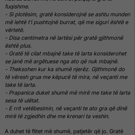
fuqishme.
- Si plotësim, gratë konsiderojnë se ashtu munden
më lehtë t’i pushtojnë burrat, që me siguri është e
vërtetë.
- Disa centimetra në lartësi për gratë gjithmonë
është plus.
- Gratë të cilat mbajnë take të larta konsiderohet
se janë më argëtuese nga ato që nuk mbajnë.
- Theksohen kur ka shumë njerëz. Gjithmonë do
të vëresh grua me këpucë të mira, në veçanti me
take të larta.
- Prapanica duket shumë më mirë me take të larta
sesa të ulëtat.
- E rrit vetëbesimin, në veçanti te ato gra që dinë
mirë të zgjedhin dhe me krenari ta veshin.
A duhet të flitet më shumë, patjetër që jo. Gratë