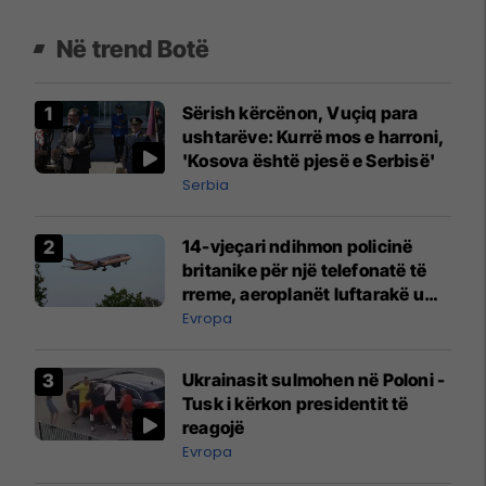
Në trend Botë
Sërish kërcënon, Vuçiq para
ushtarëve: Kurrë mos e harroni,
'Kosova është pjesë e Serbisë'
Serbia
14-vjeçari ndihmon policinë
britanike për një telefonatë të
rreme, aeroplanët luftarakë u
ngritën në ajër për të
Evropa
interceptuar fluturaken e Qatar
Airways që po shkonte drejt
Ukrainasit sulmohen në Poloni -
Mançesterit
Tusk i kërkon presidentit të
reagojë
Evropa