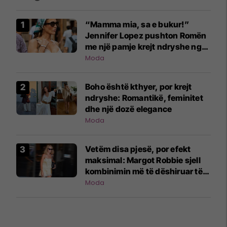
“Mamma mia, sa e bukur!”
Jennifer Lopez pushton Romën
me një pamje krejt ndryshe nga
ajo që jemi mësuar
Moda
Boho është kthyer, por krejt
ndryshe: Romantikë, feminitet
dhe një dozë elegance
Moda
Vetëm disa pjesë, por efekt
maksimal: Margot Robbie sjell
kombinimin më të dëshiruar të
verës
Moda