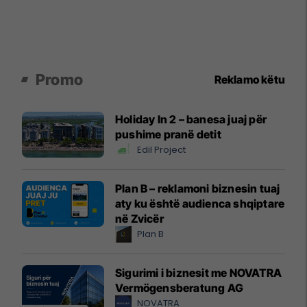
Promo
Reklamo këtu
Holiday In 2 – banesa juaj për
pushime pranë detit
Edil Project
Plan B – reklamoni biznesin tuaj
aty ku është audienca shqiptare
në Zvicër
Plan B
Sigurimi i biznesit me NOVATRA
Vermögensberatung AG
NOVATRA